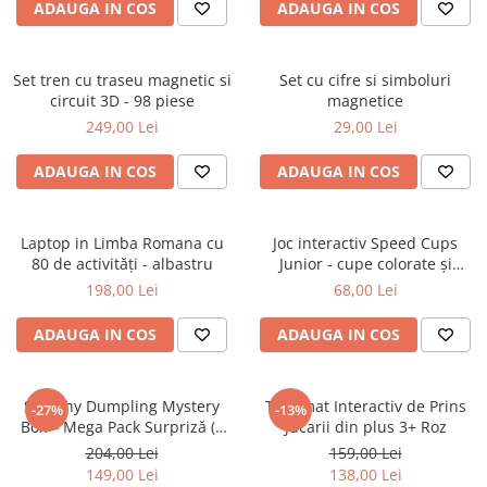
ADAUGA IN COS
ADAUGA IN COS
Set tren cu traseu magnetic si
Set cu cifre si simboluri
circuit 3D - 98 piese
magnetice
249,00 Lei
29,00 Lei
ADAUGA IN COS
ADAUGA IN COS
Laptop in Limba Romana cu
Joc interactiv Speed Cups
80 de activități - albastru
Junior - cupe colorate și
clopoțel
198,00 Lei
68,00 Lei
ADAUGA IN COS
ADAUGA IN COS
Squishy Dumpling Mystery
Tonomat Interactiv de Prins
-27%
-13%
Box – Mega Pack Surpriză (6
Jucarii din plus 3+ Roz
buc)
204,00 Lei
159,00 Lei
149,00 Lei
138,00 Lei