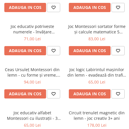
ADAUGA IN COS
ADAUGA IN COS
Joc educativ potriveste
Joc Montessori sortator forme
numerele - învățare
și calcule matematice 5
matematică copii 3 ani+
coloane - copii 3 ani+
71,00 Lei
83,00 Lei
ADAUGA IN COS
ADAUGA IN COS
Ceas Ursuleț Montessori din
Joc logic Labirintul mașinilor
lemn - cu forme și vreme,
din lemn - evadează din trafic,
pentru copii 3 ani+
pentru copii 3 ani+
94,00 Lei
65,00 Lei
ADAUGA IN COS
ADAUGA IN COS
Joc educativ alfabet
Circuit trenulet magnetic din
Montessori cu ilustrații - 3
lemn - joc creativ 3+ ani
ani+
65,00 Lei
178,00 Lei