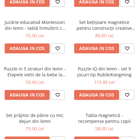
ADAUGA IN COS
ADAUGA IN COS
Jucărie educativă Montessori
Set bețișoare magnetice
din lemn - tablă înmulțirii cu
pentru construcții creative
cartonase, zaruri și pioni
Magnetic Sticks, 53 piese
55,00 Lei
89,00 Lei
ADAUGA IN COS
ADAUGA IN COS
Puzzle in 5 straturi din lemn -
Puzzle IQ din lemn - set 9
Etapele vietii de la bebe la
jocuri tip Rubik/Kongming
bunic
50,00 Lei
115,00 Lei
ADAUGA IN COS
ADAUGA IN COS
Set prăjitor de pâine cu mic
Tabla magnetică -
dejun din lemn
recompense pentru copii
79,00 Lei
58,00 Lei