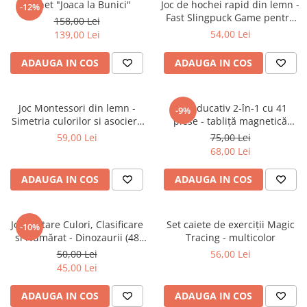
Pachet "Joaca la Bunici"
Joc de hochei rapid din lemn -
-12%
Fast Slingpuck Game pentru
158,00 Lei
copii si familie
54,00 Lei
139,00 Lei
ADAUGA IN COS
ADAUGA IN COS
Joc Montessori din lemn -
Set educativ 2-în-1 cu 41
-9%
Simetria culorilor si asociere
piese - tabliță magnetică
vizuala pentru copii 3 ani+
dublă față cu litere și cifre
59,00 Lei
75,00 Lei
68,00 Lei
ADAUGA IN COS
ADAUGA IN COS
Joc Sortare Culori, Clasificare
Set caiete de exerciții Magic
-10%
si Numărat - Dinozaurii (48
Tracing - multicolor
piese)
50,00 Lei
56,00 Lei
45,00 Lei
ADAUGA IN COS
ADAUGA IN COS