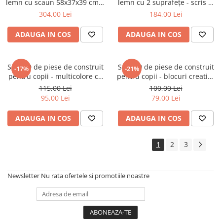
lemn cu scaun 58x37x39 cm |
lemn cu 2 suprafețe - scris și
copii 3 ani+
desen 85cm - 3 ani+
304,00 Lei
184,00 Lei
ADAUGA IN COS
ADAUGA IN COS
Set 320 de piese de construit
Set 500 de piese de construit
-17%
-21%
pentru copii - multicolore cu
pentru copii - blocuri creative
cutie de depozitare
educative
115,00 Lei
100,00 Lei
95,00 Lei
79,00 Lei
ADAUGA IN COS
ADAUGA IN COS
1
2
3
Newsletter
Nu rata ofertele si promotiile noastre