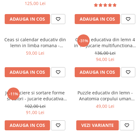
asamblare 36+
125,00 Lei
ADAUGA IN COS
ADAUGA IN COS
Ceas si calendar educativ din
Casuta educativa din lemn 4
-31%
lemn in limba romana -
in 1 - jucarie multifunctionala
invatare timp, anotimpuri si
pentru motricitate, sortare
59,00 Lei
136,00 Lei
zile
94,00 Lei
ADAUGA IN COS
ADAUGA IN COS
Joc asociere si sortare forme
Puzzle educativ din lemn -
-11%
si culori - jucarie educativa
Anatomia corpului uman
Montessori 3 ani+
pentru copii - Baiat/Fata
102,00 Lei
49,00 Lei
91,00 Lei
ADAUGA IN COS
VEZI VARIANTE