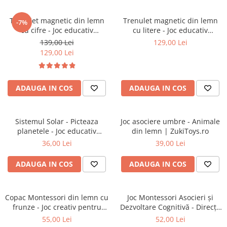
Trenulet magnetic din lemn
Trenulet magnetic din lemn
-7%
cu cifre - Joc educativ
cu litere - Joc educativ
Montessori | ZukiToys.ro
Montessori | ZukiToys.ro
139,00 Lei
129,00 Lei
129,00 Lei
ADAUGA IN COS
ADAUGA IN COS
Sistemul Solar - Picteaza
Joc asociere umbre - Animale
planetele - Joc educativ
din lemn | ZukiToys.ro
Montessori | ZukiToys.ro
36,00 Lei
39,00 Lei
ADAUGA IN COS
ADAUGA IN COS
Copac Montessori din lemn cu
Joc Montessori Asocieri și
frunze - Joc creativ pentru
Dezvoltare Cognitivă - Direcții
copii | ZukiToys.ro
& Culori | ZukiToys.ro
55,00 Lei
52,00 Lei