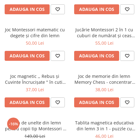
ADAUGA IN COS
ADAUGA IN COS
Joc Montessori matematic cu
Jucărie Montessori 2 în 1 cu
degete și cifre din lemn
cuburi de numărat și ceas
didactic
50,00 Lei
55,00 Lei
ADAUGA IN COS
ADAUGA IN COS
Joc magnetic ,, Rebus și
Joc de memorie din lemn
Cuvinte Încrucișate " în cutie
Memory Chess - concentrare
metalică pentru călătorii
si recunoastere culori
37,00 Lei
38,00 Lei
ADAUGA IN COS
ADAUGA IN COS
Trusa de unelte din lemn
Tablita magnetica educativa
-16%
pentru copii tip Montessori -
din lemn 3 in 1 - puzzle cu
Joc educativ de bricolaj si
jocuri logice pentru copii
149,00 Lei
46,00 Lei