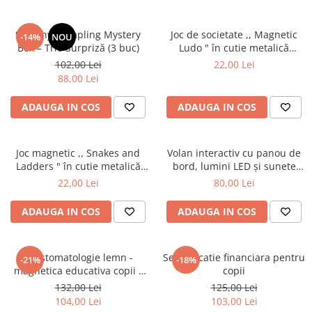
Squishy Dumpling Mystery
Joc de societate ,, Magnetic
-14%
NOU
Box – Trio Surpriză (3 buc)
Ludo " în cutie metalică
pentru călătorii
102,00 Lei
22,00 Lei
88,00 Lei
ADAUGA IN COS
ADAUGA IN COS
Joc magnetic ,, Snakes and
Volan interactiv cu panou de
Ladders " în cutie metalică
bord, lumini LED și sunete
pentru călătorii
realiste - Galben
22,00 Lei
80,00 Lei
ADAUGA IN COS
ADAUGA IN COS
Set stomatologie lemn -
Set educatie financiara pentru
-21%
-18%
magnetica educativa copii -
copii
Joc Institutul stomatologic 3+
132,00 Lei
125,00 Lei
104,00 Lei
103,00 Lei