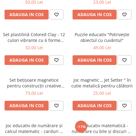
șnuruit | ZukiToys.ro
colorat
50,00 Lei
23,00 Lei
ADAUGA IN COS
ADAUGA IN COS
Set plastilină Colored Clay - 12
Puzzle educativ "Potrivește
culori vibrante cu 6 forme
obiectul cu cuvântul"
pentru modelaj
32,00 Lei
49,00 Lei
ADAUGA IN COS
ADAUGA IN COS
Set bețișoare magnetice
Joc magnetic ,, Jet Setter " în
pentru construcții creative
cutie metalică pentru călătorii
Magnetic Sticks, 42 piese
73,00 Lei
25,00 Lei
ADAUGA IN COS
ADAUGA IN COS
Joc educativ de numărare și
Joc educativ matematică -
-11%
calcul matematic - carduri și
numărare cu bile și discuri cu