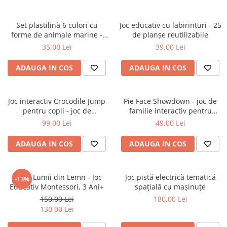
Set plastilină 6 culori cu
Joc educativ cu labirinturi - 25
forme de animale marine -
de planșe reutilizabile
pastă de modelat pentru copii
35,00 Lei
39,00 Lei
ADAUGA IN COS
ADAUGA IN COS
Joc interactiv Crocodile Jump
Pie Face Showdown - joc de
pentru copii - joc de
familie interactiv pentru
coordonare și îndemânare
distracție și competiție
99,00 Lei
49,00 Lei
ADAUGA IN COS
ADAUGA IN COS
Harta Lumii din Lemn - Joc
Joc pistă electrică tematică
-13%
Educativ Montessori, 3 Ani+
spațială cu mașinuțe
150,00 Lei
180,00 Lei
130,00 Lei