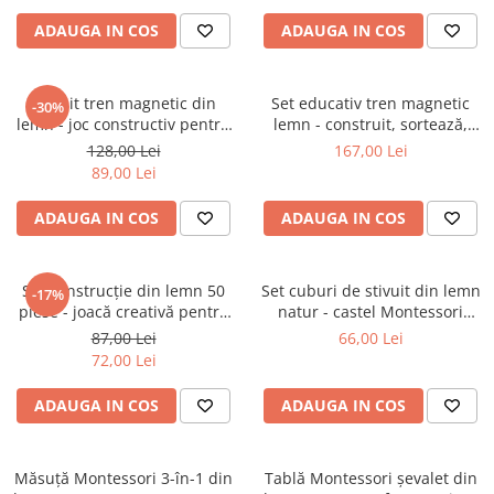
ADAUGA IN COS
ADAUGA IN COS
Circuit tren magnetic din
Set educativ tren magnetic
-30%
lemn - joc constructiv pentru
lemn - construit, sortează,
copii 3 ani+
învață 3 ani+
128,00 Lei
167,00 Lei
89,00 Lei
ADAUGA IN COS
ADAUGA IN COS
Set construcție din lemn 50
Set cuburi de stivuit din lemn
-17%
piese - joacă creativă pentru
natur - castel Montessori
copii 3+
pentru copii 3 ani+
87,00 Lei
66,00 Lei
72,00 Lei
ADAUGA IN COS
ADAUGA IN COS
Măsuță Montessori 3-în-1 din
Tablă Montessori șevalet din