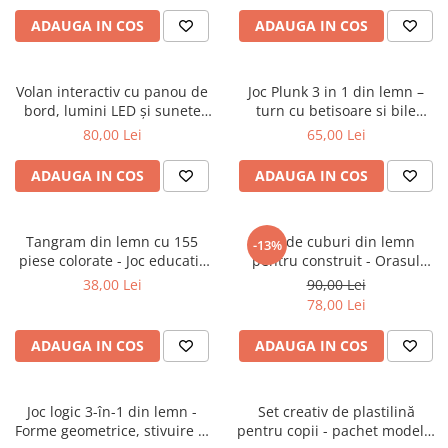
ADAUGA IN COS
ADAUGA IN COS
Volan interactiv cu panou de
Joc Plunk 3 in 1 din lemn –
bord, lumini LED și sunete
turn cu betisoare si bile
realiste - Roz
colorate
80,00 Lei
65,00 Lei
ADAUGA IN COS
ADAUGA IN COS
Tangram din lemn cu 155
100 de cuburi din lemn
-13%
piese colorate - Joc educativ
pentru construit - Orasul
Montessori pentru copii
Inteligent 3 ani
38,00 Lei
90,00 Lei
78,00 Lei
ADAUGA IN COS
ADAUGA IN COS
Joc logic 3-în-1 din lemn -
Set creativ de plastilină
Forme geometrice, stivuire și
pentru copii - pachet modelaj