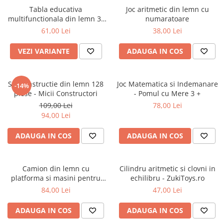
Tabla educativa
Joc aritmetic din lemn cu
multifunctionala din lemn 3-
numaratoare
in-1, magnetica / marker /
61,00 Lei
38,00 Lei
creta 2 dimensiuni
VEZI VARIANTE
ADAUGA IN COS
Set constructie din lemn 128
Joc Matematica si Indemanare
-14%
piese - Micii Constructori
- Pomul cu Mere 3 +
109,00 Lei
78,00 Lei
94,00 Lei
ADAUGA IN COS
ADAUGA IN COS
Camion din lemn cu
Cilindru aritmetic si clovni in
platforma si masini pentru
echilibru - ZukiToys.ro
copii 3 ani+
84,00 Lei
47,00 Lei
ADAUGA IN COS
ADAUGA IN COS