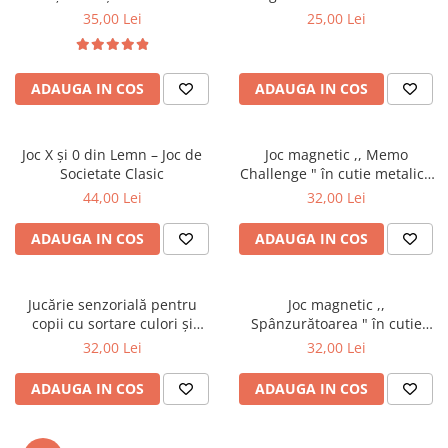
pentru figurine gelatinoase
pentru călătorii
35,00 Lei
25,00 Lei
colorate
ADAUGA IN COS
ADAUGA IN COS
Joc X și 0 din Lemn – Joc de
Joc magnetic ,, Memo
Societate Clasic
Challenge " în cutie metalică
pentru călătorii
44,00 Lei
32,00 Lei
ADAUGA IN COS
ADAUGA IN COS
Jucărie senzorială pentru
Joc magnetic ,,
copii cu sortare culori și
Spânzurătoarea " în cutie
dezvoltare abilități
metalică pentru călătorii
32,00 Lei
32,00 Lei
ADAUGA IN COS
ADAUGA IN COS