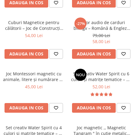
ADAUGA IN COS
ADAUGA IN COS
Cuburi Magnetice pentru
Cititor audio de carduri
-27%
călătorii – Joc de Construcție
bilingv – Română & Engleză
STEM, 3 ani+
Roz (224 carduri / 448 cuvinte)
54,00 Lei
79,00 Lei
58,00 Lei
ADAUGA IN COS
ADAUGA IN COS
Joc Montessori magnetic cu
Set creativ Water Spirit cu 6
NOU
animale, litere și numărare pe
culori și matrițe tematice – Kit
degete
pentru figurine gelatinoase
45,00 Lei
52,00 Lei
colorate
ADAUGA IN COS
ADAUGA IN COS
Set creativ Water Spirit cu 4
Joc magnetic ,, Magnetic
culori și matrițe tematice – Kit
Tangram " în cutie metalică