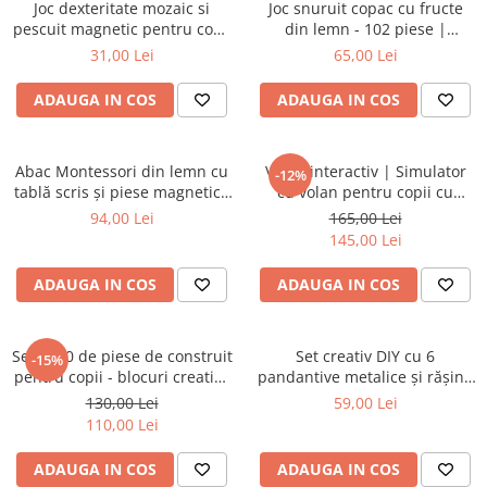
Joc dexteritate mozaic si
Joc snuruit copac cu fructe
pescuit magnetic pentru copii
din lemn - 102 piese |
3 ani+
ZukiToys.ro
31,00 Lei
65,00 Lei
ADAUGA IN COS
ADAUGA IN COS
Abac Montessori din lemn cu
Volan interactiv | Simulator
-12%
tablă scris și piese magnetice
cu volan pentru copii cu
- copii 3 ani+
sunete si lumini
94,00 Lei
165,00 Lei
145,00 Lei
ADAUGA IN COS
ADAUGA IN COS
Set 1000 de piese de construit
Set creativ DIY cu 6
-15%
pentru copii - blocuri creative
pandantive metalice și rășină
educative
UV - tematică ocean
130,00 Lei
59,00 Lei
110,00 Lei
ADAUGA IN COS
ADAUGA IN COS