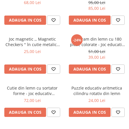
pioni si cifre
cifre
68,00 Lei
95,00 Lei
85,00 Lei
ADAUGA IN COS
ADAUGA IN COS
Joc magnetic ,, Magnetic
Tangram din lemn cu 180
-24%
Checkers " în cutie metalică
piese colorate - Joc educativ
pentru călătorii
Montessori pentru copii
25,00 Lei
51,00 Lei
39,00 Lei
ADAUGA IN COS
ADAUGA IN COS
Cutie din lemn cu sortator
Puzzle educativ aritmetica
forme - joc educativ
cilindru rotativ din lemn
motricitate copii 3+
72,00 Lei
24,00 Lei
ADAUGA IN COS
ADAUGA IN COS