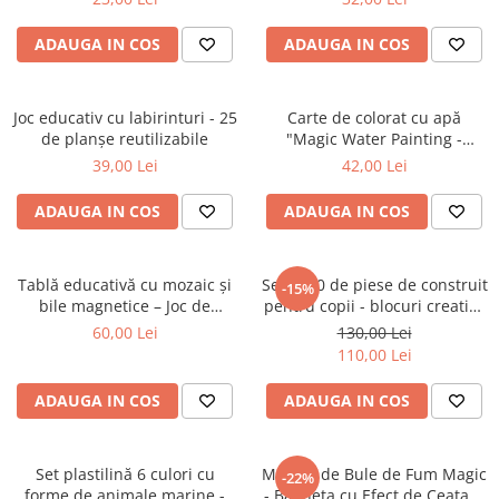
ADAUGA IN COS
ADAUGA IN COS
Joc educativ cu labirinturi - 25
Carte de colorat cu apă
de planșe reutilizabile
"Magic Water Painting -
Animal"
39,00 Lei
42,00 Lei
ADAUGA IN COS
ADAUGA IN COS
Tablă educativă cu mozaic și
Set 1000 de piese de construit
-15%
bile magnetice – Joc de
pentru copii - blocuri creative
creativitate și coordonare
educative
60,00 Lei
130,00 Lei
110,00 Lei
ADAUGA IN COS
ADAUGA IN COS
Set plastilină 6 culori cu
Masina de Bule de Fum Magic
-22%
forme de animale marine -
- Bagheta cu Efect de Ceata si