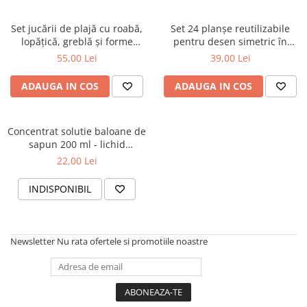
Set jucării de plajă cu roabă,
Set 24 planșe reutilizabile
lopățică, greblă și forme
pentru desen simetric în
pentru copii
oglindă, cu 3 carioci lavabile
55,00 Lei
39,00 Lei
și burete de șters
ADAUGA IN COS
ADAUGA IN COS
Concentrat solutie baloane de
sapun 200 ml - lichid
concentrat 1:10
22,00 Lei
INDISPONIBIL
Newsletter
Nu rata ofertele si promotiile noastre