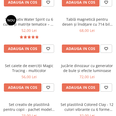
ADAUGA IN COS
ADAUGA IN COS
Set creativ Water Spirit cu 6
Tablă magnetică pentru
NOU
culori și matrițe tematice – Kit
desen și învățare cu 714 bile
pentru figurine gelatinoase
magnetice și stilou special
52,00 Lei
68,00 Lei
colorate
ADAUGA IN COS
ADAUGA IN COS
Set caiete de exerciții Magic
Jucărie dinozaur cu generator
Tracing - multicolor
de bule și efecte luminoase
56,00 Lei
72,00 Lei
ADAUGA IN COS
ADAUGA IN COS
Set creativ de plastilină
Set plastilină Colored Clay - 12
pentru copii - pachet modelaj
culori vibrante cu 6 forme
colorat
pentru modelaj
23,00 Lei
32,00 Lei