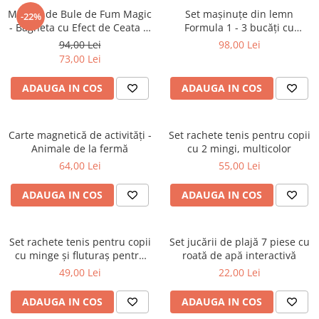
Masina de Bule de Fum Magic
Set mașinuțe din lemn
-22%
- Bagheta cu Efect de Ceata si
Formula 1 - 3 bucăți cu
Lumina LED Verde
vopsele și autocolante
94,00 Lei
98,00 Lei
73,00 Lei
ADAUGA IN COS
ADAUGA IN COS
Carte magnetică de activități -
Set rachete tenis pentru copii
Animale de la fermă
cu 2 mingi, multicolor
64,00 Lei
55,00 Lei
ADAUGA IN COS
ADAUGA IN COS
Set rachete tenis pentru copii
Set jucării de plajă 7 piese cu
cu minge și fluturaș pentru
roată de apă interactivă
badminton
49,00 Lei
22,00 Lei
ADAUGA IN COS
ADAUGA IN COS