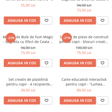
pastă de modelat pentru copii
Lumina LED - Albastru
35,00 Lei
94,00 Lei
73,00 Lei
ADAUGA IN COS
ADAUGA IN COS
Masina de Bule de Fum Magic
Set 500 de piese de construit
-22%
-21%
- Bagheta cu Efect de Ceata si
pentru copii - blocuri creative
Lumina LED - Roz
educative
94,00 Lei
100,00 Lei
73,00 Lei
79,00 Lei
ADAUGA IN COS
ADAUGA IN COS
Set creativ de plastilină
Carte educativă interactivă
pentru copii - 4 recipiente
pentru copii - "Lumea
colorate
Oceanului"
39,00 Lei
89,00 Lei
ADAUGA IN COS
ADAUGA IN COS