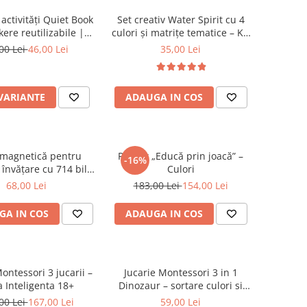
activități Quiet Book
Set creativ Water Spirit cu 4
kere reutilizabile |
culori și matrițe tematice – Kit
ZuKiToys.ro
pentru figurine gelatinoase
00 Lei
46,00 Lei
35,00 Lei
colorate
 VARIANTE
ADAUGA IN COS
 magnetică pentru
Pachet „Educă prin joacă” –
-16%
 învățare cu 714 bile
Culori
ce și stilou special
68,00 Lei
183,00 Lei
154,00 Lei
GA IN COS
ADAUGA IN COS
ontessori 3 jucarii –
Jucarie Montessori 3 in 1
a Inteligenta 18+
Dinozaur – sortare culori si
motricitate fina
00 Lei
167,00 Lei
59,00 Lei