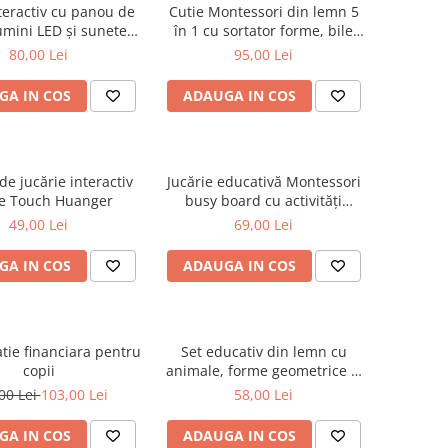
teractiv cu panou de
Cutie Montessori din lemn 5
umini LED și sunete
în 1 cu sortator forme, bile
aliste - Galben
colorate și joc de potrivire
80,00 Lei
95,00 Lei
GA IN COS
ADAUGA IN COS
de jucărie interactiv
Jucărie educativă Montessori
e Touch Huanger
busy board cu activități
senzoriale, sortare forme și
49,00 Lei
69,00 Lei
cuburi
GA IN COS
ADAUGA IN COS
tie financiara pentru
Set educativ din lemn cu
copii
animale, forme geometrice și
sonerie
00 Lei
103,00 Lei
58,00 Lei
GA IN COS
ADAUGA IN COS