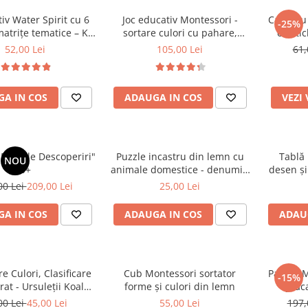
tiv Water Spirit cu 6
Joc educativ Montessori -
Carte cu 
-25%
matrițe tematice – Kit
sortare culori cu pahare,
cu stic
igurine gelatinoase
monede și bile
52,00 Lei
105,00 Lei
61,
colorate
A IN COS
ADAUGA IN COS
VEZI
"Primele Descoperiri"
Puzzle incastru din lemn cu
Tablă
NOU
0+
animale domestice - denumiri
desen și
in limba romana
magneti
00 Lei
209,00 Lei
25,00 Lei
A IN COS
ADAUGA IN COS
ADAU
re Culori, Clasificare
Cub Montessori sortator
Pachet M
-15%
at - Ursuleții Koala
forme și culori din lemn
Joac
(56 piese)
00 Lei
45,00 Lei
55,00 Lei
197,