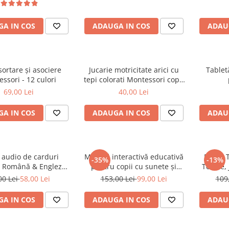
A IN COS
ADAUGA IN COS
ADAU
sortare și asociere
Jucarie motricitate arici cu
Tablet
ssori - 12 culori
tepi colorati Montessori copii
12 luni+
69,00 Lei
40,00 Lei
A IN COS
ADAUGA IN COS
ADAU
r audio de carduri
Măsuță interactivă educativă
Perna 
-35%
-13%
 – Română & Engleză
pentru copii cu sunete și
Textile,
carduri / 448 cuvinte)
activități multifuncționale
su
00 Lei
58,00 Lei
153,00 Lei
99,00 Lei
109
A IN COS
ADAUGA IN COS
ADAU