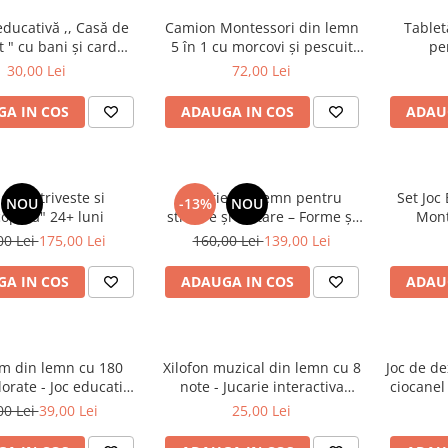
educativă ,, Casă de
Camion Montessori din lemn
Tablet
și card
5 în 1 cu morcovi și pescuit
pe
bancar
magnetic
30,00 Lei
72,00 Lei
A IN COS
ADAUGA IN COS
ADAU
et "Potriveste si
Jucărie din lemn pentru
Set Joc
NOU
-13%
NOU
opera" 24+ luni
stivuire și sortare – Forme și
Mont
culori, 2 ani+
00 Lei
175,00 Lei
160,00 Lei
139,00 Lei
A IN COS
ADAUGA IN COS
ADAU
m din lemn cu 180
Xilofon muzical din lemn cu 8
Joc de de
lorate - Joc educativ
note - Jucarie interactiva
ciocanel
sori pentru copii
educativa pentru copii
00 Lei
39,00 Lei
25,00 Lei