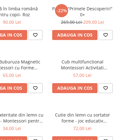
ă în limba română
Pachet "Primele Descoperiri"
-22%
ntru copii- Roz
0+
90,00 Lei
269,00 Lei
209,00 Lei
GA IN COS
ADAUGA IN COS
 Buburuza Magnetic
Cub multifunctional
essori cu Forme
Montessori Activitati
Geometrice
Senzoriale
65,00 Lei
57,00 Lei
GA IN COS
ADAUGA IN COS
xteritate din lemn cu
Cutie din lemn cu sortator
 - Montessori pentru
forme - joc educativ
copii
motricitate copii 3+
34,00 Lei
72,00 Lei