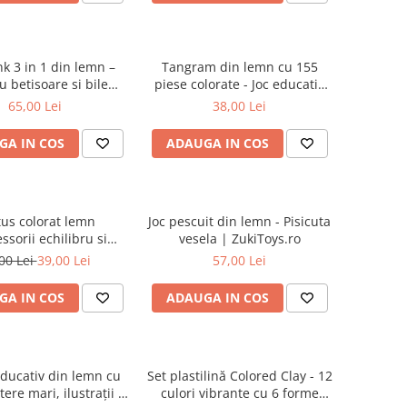
nk 3 in 1 din lemn –
Tangram din lemn cu 155
u betisoare si bile
piese colorate - Joc educativ
colorate
Montessori pentru copii
65,00 Lei
38,00 Lei
GA IN COS
ADAUGA IN COS
us colorat lemn
Joc pescuit din lemn - Pisicuta
sorii echilibru si
vesela | ZukiToys.ro
lare - ZukiToys.ro
00 Lei
39,00 Lei
57,00 Lei
GA IN COS
ADAUGA IN COS
educativ din lemn cu
Set plastilină Colored Clay - 12
itere mari, ilustrații și
culori vibrante cu 6 forme