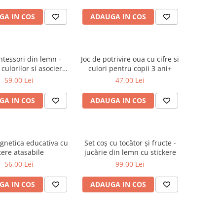
GA IN COS
ADAUGA IN COS
ntessori din lemn -
Joc de potrivire oua cu cifre si
 culorilor si asociere
culori pentru copii 3 ani+
 pentru copii 3 ani+
59,00 Lei
47,00 Lei
GA IN COS
ADAUGA IN COS
gnetica educativa cu
Set coș cu tocător și fructe -
itere atasabile
jucărie din lemn cu stickere
56,00 Lei
99,00 Lei
GA IN COS
ADAUGA IN COS