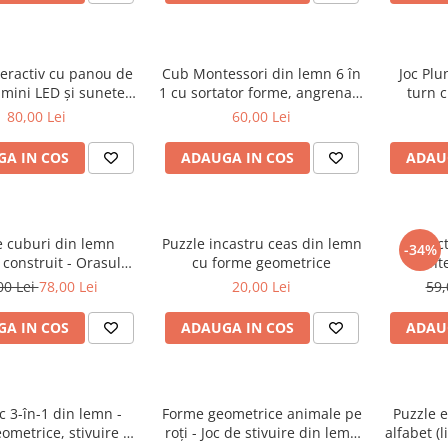
teractiv cu panou de
Cub Montessori din lemn 6 în
Joc Plu
umini LED și sunete
1 cu sortator forme, angrenaje
turn c
ealiste - Roz
și activități educative
80,00 Lei
60,00 Lei
A IN COS
ADAUGA IN COS
ADAU
e cuburi din lemn
Puzzle incastru ceas din lemn
Cact
-34%
construit - Orasul
cu forme geometrice
Montes
teligent 3 ani
asamb
00 Lei
78,00 Lei
20,00 Lei
59,
A IN COS
ADAUGA IN COS
ADAU
ic 3-în-1 din lemn -
Forme geometrice animale pe
Puzzle 
metrice, stivuire și
roți - Joc de stivuire din lemn
alfabet (l