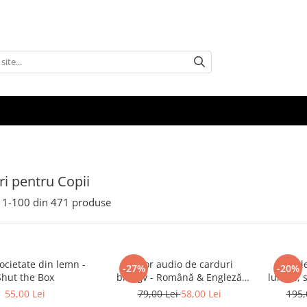
i pentru Copii
1-
100
din
471
produse
societate din lemn -
Cititor audio de carduri
Bicicl
-27%
-20%
Shut the Box
bilingv - Română & Engleză
lumini, 
Albastru (224 carduri / 448
55,00 Lei
79,00 Lei
58,00 Lei
195,
cuvinte)