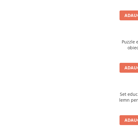
șnuru
ADAUG
Puzzle e
obiec
ADAUG
Set educ
lemn pent
c
ADAUG