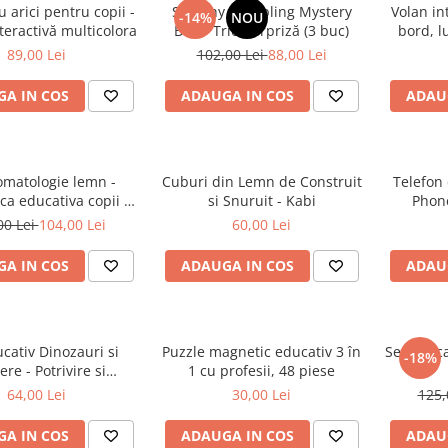
u arici pentru copii -
Squishy Dumpling Mystery
Volan in
-14%
NOU
nteractivă multicolora
Box – Trio Surpriză (3 buc)
bord, l
re
89,00 Lei
102,00 Lei
88,00 Lei
A IN COS
ADAUGA IN COS
ADAU
omatologie lemn -
Cuburi din Lemn de Construit
Telefon 
a educativa copii -
si Snuruit - Kabi
Phon
tutul stomatologic 3+
00 Lei
104,00 Lei
60,00 Lei
A IN COS
ADAUGA IN COS
ADAU
ucativ Dinozauri si
Puzzle magnetic educativ 3 în
Set educa
-18%
re - Potrivire si
1 cu profesii, 48 piese
e pentru Copii 18+
64,00 Lei
30,00 Lei
125,
luni
A IN COS
ADAUGA IN COS
ADAU