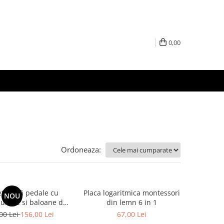
0,00
Ordoneaza:
etă fără pedale cu
Placa logaritmica montessori
NOU
sunete si baloane de
din lemn 6 in 1
sapun - roz
00 Lei
156,00 Lei
67,00 Lei