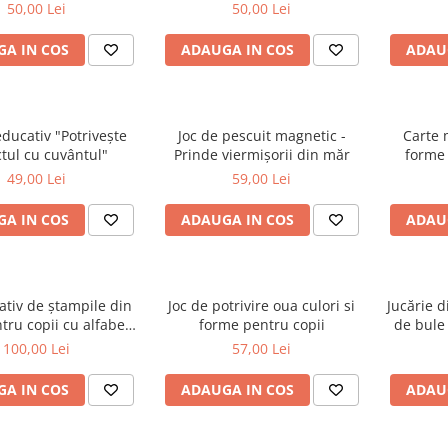
it | ZukiToys.ro
| ZukiToys.ro
50,00 Lei
50,00 Lei
A IN COS
ADAUGA IN COS
ADAU
ducativ "Potrivește
Joc de pescuit magnetic -
Carte 
tul cu cuvântul"
Prinde viermișorii din măr
forme 
49,00 Lei
59,00 Lei
A IN COS
ADAUGA IN COS
ADAU
ativ de ștampile din
Joc de potrivire oua culori si
Jucărie 
ru copii cu alfabet,
forme pentru copii
de bule
ifre și forme
100,00 Lei
57,00 Lei
A IN COS
ADAUGA IN COS
ADAU