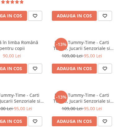
GA IN COS
ADAUGA IN COS
ă în limba Română
Perna Tummy-Time - Carti
-13%
pentru copii
Textile, Jucarii Senzoriale si
sunete - roz
90,00 Lei
109,00 Lei
95,00 Lei
GA IN COS
ADAUGA IN COS
Tummy-Time - Carti
Perna Tummy-Time - Carti
-13%
 Jucarii Senzoriale si
Textile, Jucarii Senzoriale si
nete - albastru
sunete - verde
,00 Lei
95,00 Lei
109,00 Lei
95,00 Lei
GA IN COS
ADAUGA IN COS