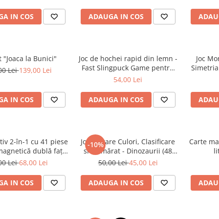
A IN COS
ADAUGA IN COS
ADAU
 "Joaca la Bunici"
Joc de hochei rapid din lemn -
Joc Mo
Fast Slingpuck Game pentru
Simetria
00 Lei
139,00 Lei
copii si familie
vizuala
54,00 Lei
A IN COS
ADAUGA IN COS
ADAU
tiv 2-în-1 cu 41 piese
Joc Sortare Culori, Clasificare
Carte ma
-10%
 magnetică dublă față
si Numărat - Dinozaurii (48
l
 litere și cifre
piese)
00 Lei
68,00 Lei
50,00 Lei
45,00 Lei
A IN COS
ADAUGA IN COS
ADAU