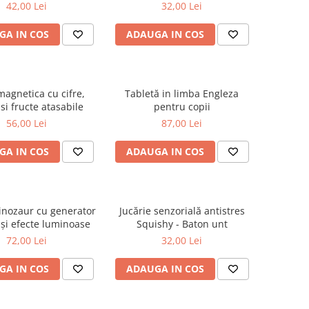
cuvinte)
pentru modelaj
42,00 Lei
32,00 Lei
GA IN COS
ADAUGA IN COS
magnetica cu cifre,
Tabletă in limba Engleza
si fructe atasabile
pentru copii
56,00 Lei
87,00 Lei
GA IN COS
ADAUGA IN COS
dinozaur cu generator
Jucărie senzorială antistres
 și efecte luminoase
Squishy - Baton unt
72,00 Lei
32,00 Lei
GA IN COS
ADAUGA IN COS