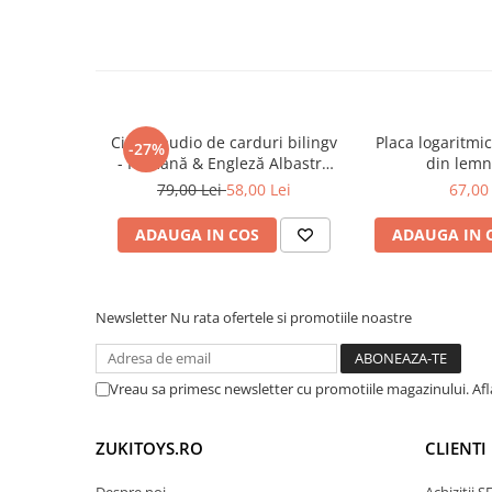
• dezvoltă echilibrul și coordonarea mână-och
Trenulete & Seturi Feroviare
• îmbunătățește motricitatea grosieră
Invatare prin Joaca
• stimulează încrederea în mișcare și indepe
Jucarii pentru Dezvoltare
• încurajează joaca activă în aer liber
• susține obiceiuri sănătoase de mișcare
• face parte din categoria de
jucarii educativ
Cititor audio de carduri bilingv
Placa logaritmi
-27%
- Română & Engleză Albastru
din lemn
(224 carduri / 448 cuvinte)
79,00 Lei
58,00 Lei
67,00 
🎯
Ideal pentru:
ADAUGA IN COS
ADAUGA IN 
• copii 1-3 ani
• dezvoltarea echilibrului și coordonării
Newsletter
Nu rata ofertele si promotiile noastre
• joacă activă în aer liber
• activități fizice sigure pentru cei mici
• cadouri educative și distractive
Vreau sa primesc newsletter cu promotiile magazinului. Af
ZUKITOYS.RO
CLIENTI