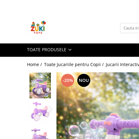
Toate Produsele
Jucarii pentru calatorii
Pachete ZukiToys
Recomandari Zuki
TOATE PRODUSELE
Cadouri pentru Copii
Home /
Toate Jucariile pentru Copii /
Jucarii Interact
Cadouri Aniversare
Cadouri de Sarbatori
-20%
NOU
Cadouri dupa Buget
Cadouri sub 59 lei
Cadouri sub 99 lei
Cadouri sub 149 lei
Jucarii pe Varsta Copilului
0–12 luni
1–2 ani