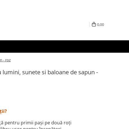
0,00
n - roz
u lumini, sunete si baloane de sapun -
ții?
nță pentru primii pași pe două roți