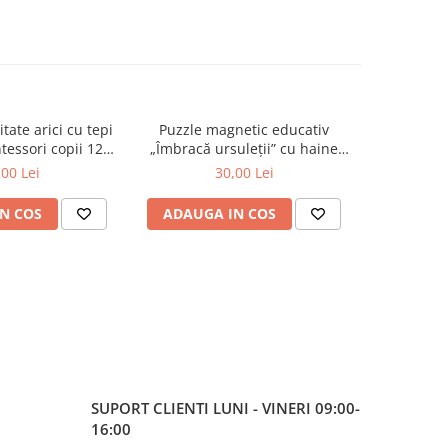
itate arici cu tepi
Puzzle magnetic educativ
Tableta 
tessori copii 12
„Îmbracă ursuleții” cu haine
lim
uni+
interschimbabile
,00 Lei
30,00 Lei
N COS
ADAUGA IN COS
ADAUG
SUPORT CLIENTI
LUNI - VINERI 09:00-
16:00