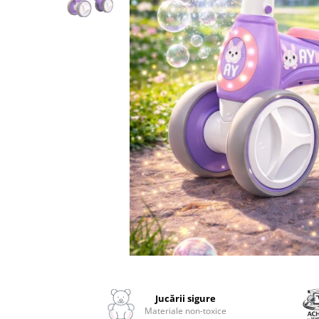
2–3 ani
3–4 ani
4–6 ani
6–8 ani
Jucarii sub 59 lei
Carti & Activitati pentru Copii
Busy Book & Carti Interactive
Carti de Colorat & Activitati
Creative
Carti cu Apa & Reutilizabile
Camera Copilului
Balansoare & Covorase de Joaca
Carusele & Jucarii pentru Patut
Distribuie
pe
Corturi & Spatii de Joaca
Facebook
Jucării sigure
Depozitare & Organizare Jucarii
Materiale non-toxice