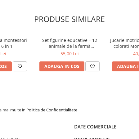
i
ndența
PRODUSE SIMILARE
e
ca montessori
Set figurine educative – 12
Jucarie motric
 6 in 1
animale de la fermă
colorati Mon
multicolore
l
Lei
55,00 Lei
40
COS
ADAUGA IN COS
ADAUGA I
la mai multe in
Politica de Confidentialitate
DATE COMERCIALE