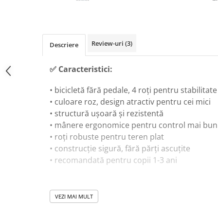
Masinute Electrice
Role si Skateboard
Trotinete & Triciclete pentru Copii
Review-uri
(3)
Joaca de Vara & Apa
Descriere
Piscina & Joaca cu Apa
✅
Caracteristici:
Colaci & Saltele Gonflabile
Jucarii pentru Plaja
• bicicletă fără pedale, 4 roți pentru stabilitate
• culoare roz, design atractiv pentru cei mici
Joaca in Aer Liber
• structură ușoară și rezistentă
Toate Jucariile pentru Copii
• mânere ergonomice pentru control mai bun
Jucarii Educative & Invatare
• roți robuste pentru teren plat
Jucarii Interactive & Sensoriale
• construcție sigură, fără părți ascuțite
• recomandată pentru copii 1-3 ani
Jucarii pentru Bebe (0–2 ani)
Jocuri de Constructie & Asamblare
Puzzle & Jocuri de Logica
VEZI MAI MULT
🎓
Beneficii educaționale:
Jucarii din Lemn Natural