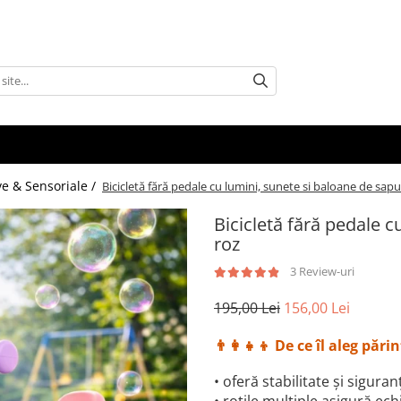
ive & Sensoriale /
Bicicletă fără pedale cu lumini, sunete si baloane de sapu
Bicicletă fără pedale c
roz
3 Review-uri
195,00 Lei
156,00 Lei
👨‍👩‍👧‍👦
De ce îl aleg părin
• oferă stabilitate și sigura