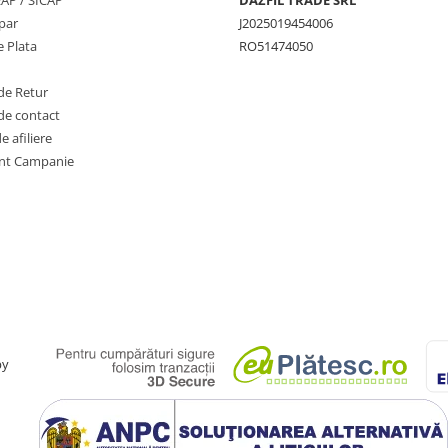
SEAP / SICAP
DAZFIL TRADE SRL
par
J2025019454006
 Plata
RO51474050
de Retur
de contact
 afiliere
nt Campanie
by