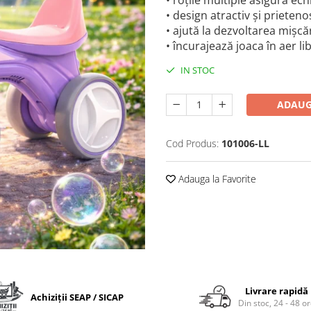
• roțile multiple asigură ec
• design atractiv și prieteno
• ajută la dezvoltarea mișcăr
• încurajează joaca în aer libe
IN STOC
ADAUG
Cod Produs:
101006-LL
Adauga la Favorite
Livrare rapidă
Achiziții SEAP / SICAP
Din stoc, 24 - 48 o