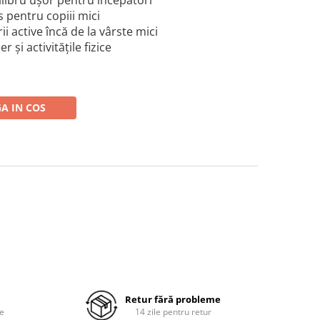
hilibru ușor pentru începători
s pentru copiii mici
ii active încă de la vârste mici
r și activitățile fizice
A IN COS
Retur fără probleme
re
14 zile pentru retur