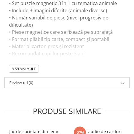
Trenulete & Seturi Feroviare
• Set puzzle magnetic 3 în 1 cu tematică animale
• Include 3 imagini diferite (animale diverse)
Invatare prin Joaca
• Număr variabil de piese (nivel progresiv de
Jucarii pentru Dezvoltare
dificultate)
• Piese magnetice care se fixează pe suprafață
• Format pliabil tip carte, compact și portabil
• Material carton gros și rezistent
• Recomandat copiilor peste 3 ani
VEZI MAI MULT
🎓 Beneficii educaționale:
Review-uri
(0)
• Dezvoltă coordonarea mână-ochi
• Stimulează gândirea logică
• Îmbunătățește motricitatea fină
• Încurajează rezolvarea problemelor
PRODUSE SIMILARE
• Dezvoltă atenția și răbdarea
• Ajută la recunoașterea animalelor
• Favorizează învățarea prin joacă – categorie
Joc de societate din lemn -
Cititor audio de carduri
-27%