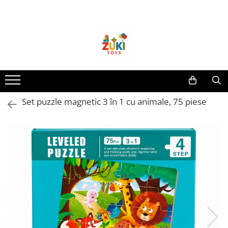
Toate Produsele
Jucarii pentru calatorii
Pachete ZukiToys
Recomandari Zuki
Cadouri pentru Copii
Set puzzle magnetic 3 în 1 cu animale, 75 piese
Cadouri Aniversare
Cadouri de Sarbatori
Cadouri dupa Buget
Cadouri sub 59 lei
Cadouri sub 99 lei
Cadouri sub 149 lei
Jucarii pe Varsta Copilului
0–12 luni
1–2 ani