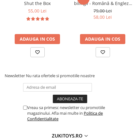
jucarii educative
Shut the Box
bilingv - Română & Engleză
• Susține concentrarea și perseverența
Albastru (224 carduri / 448
55,00 Lei
79,00 Lei
cuvinte)
58,00 Lei
🎯 Ideal pentru:
ADAUGA IN COS
ADAUGA IN COS
• Copii peste 3 ani
• Călătorii (mașină, avion, vacanțe)
• Activități educative acasă
• Cadou practic și educativ
Newsletter
Nu rata ofertele si promotiile noastre
Vreau sa primesc newsletter cu promotiile
magazinului. Afla mai multe in
Politica de
Confidentialitate
ZUKITOYS.RO