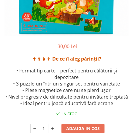
2–3 ani
3–4 ani
4–6 ani
6–8 ani
Jucarii sub 59 lei
30,00 Lei
Carti & Activitati pentru Copii
👨‍👩‍👧‍👦 De ce îl aleg părinții?
Busy Book & Carti Interactive
Carti de Colorat & Activitati
• Format tip carte – perfect pentru călătorii și
Creative
depozitare
Carti cu Apa & Reutilizabile
• 3 puzzle-uri într-un singur set pentru varietate
• Piese magnetice care nu se pierd ușor
Camera Copilului
• Nivel progresiv de dificultate pentru învățare treptată
Balansoare & Covorase de Joaca
• Ideal pentru joacă educativă fără ecrane
Carusele & Jucarii pentru Patut
IN STOC
Corturi & Spatii de Joaca
Depozitare & Organizare Jucarii
ADAUGA IN COS