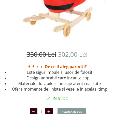
330,00 Lei
302,00 Lei
👨‍👩‍👧‍👦
De ce il aleg parintii?
Este sigur, moale si usor de folosit
Design adorabil care incanta copiii
Materiale durabile si finisaje atent realizate
Ofera momente de liniste si veselie in acelasi timp
IN STOC
ADAUGA IN COS