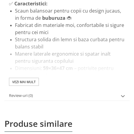
✅
Caracteristici:
Scaun balansoar pentru copii cu design jucaus,
in forma de
buburuza
🐞
Fabricat din materiale moi, confortabile si sigure
pentru cei mici
Structura solida din lemn si baza curbata pentru
balans stabil
Manere laterale ergonomice si spatar inalt
pentru siguranta copilului
Dimensiuni:
59×36×47 cm
– potrivite pentru
varsta prescolara
Culori vii (rosu cu negru) si detalii care atrag
VEZI MAI MULT
atentia celor mici
Review-uri
(0)
🎓
Beneficii educationale si emotionale:
Dezvolta echilibrul si coordonarea prin miscarea
de balans
Ofera o senzatie relaxanta si confortabila
Produse similare
Incurajeaza joaca imaginativa si atasamentul
fata de jucarie