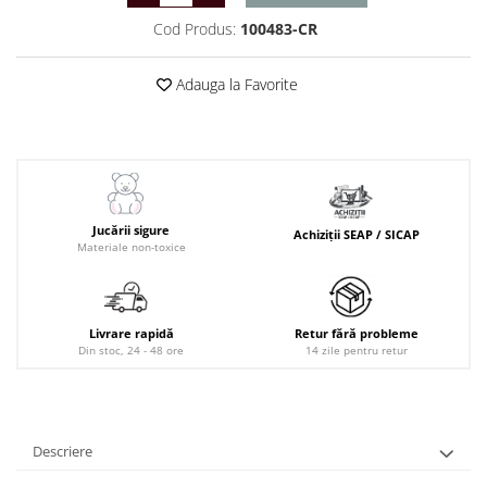
Cod Produs:
100483-CR
Adauga la Favorite
Jucării sigure
Achiziții SEAP / SICAP
Materiale non-toxice
Livrare rapidă
Retur fără probleme
Din stoc, 24 - 48 ore
14 zile pentru retur
Descriere