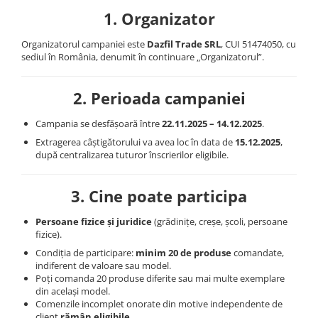
1. Organizator
Organizatorul campaniei este
Dazfil Trade SRL
, CUI 51474050, cu
sediul în România, denumit în continuare „Organizatorul”.
2. Perioada campaniei
Campania se desfășoară între
22.11.2025 – 14.12.2025
.
Extragerea câștigătorului va avea loc în data de
15.12.2025
,
după centralizarea tuturor înscrierilor eligibile.
3. Cine poate participa
Persoane fizice și juridice
(grădinițe, creșe, școli, persoane
fizice).
Condiția de participare:
minim 20 de produse
comandate,
indiferent de valoare sau model.
Poți comanda 20 produse diferite sau mai multe exemplare
din același model.
Comenzile incomplet onorate din motive independente de
client
rămân eligibile
.