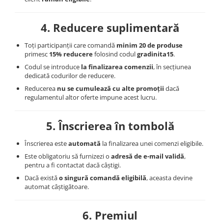
4. Reducere suplimentară
Toți participanții care comandă
minim 20 de produse
primesc
15% reducere
folosind codul
gradinita15
.
Codul se introduce
la finalizarea comenzii
, în secțiunea
dedicată codurilor de reducere.
Reducerea
nu se cumulează cu alte promoții
dacă
regulamentul altor oferte impune acest lucru.
5. Înscrierea în tombolă
Înscrierea este
automată
la finalizarea unei comenzi eligibile.
Este obligatoriu să furnizezi o
adresă de e-mail validă
,
pentru a fi contactat dacă câștigi.
Dacă există
o singură comandă eligibilă
, aceasta devine
automat câștigătoare.
6. Premiul