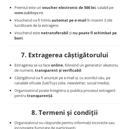
Premiul este un
voucher electronic de 500 lei
, valabil pe
www.zukitoys.ro
.
Voucherul va fi trimis
automat pe e-mail
în maxim 3 zile
lucrătoare de la extragere.
Voucherul este
netransferabil
și
nu poate fi schimbat pe
bani
.
7. Extragerea câștigătorului
Extragerea se va face
online
, folosind un generator aleatoriu
de numere,
transparent și verificabil
.
Câștigătorul va fi anunțat pe e-mail și, cu acordul său, pe
canalele oficiale ZukiToys (site, newsletter, social media).
Organizatorul poate înregistra și publica procesul extragerii
pentru
transparență
.
8. Termeni și condiții
Organizatorul nu răspunde pentru informații incorecte sau
incomplete furnizate de participanți.