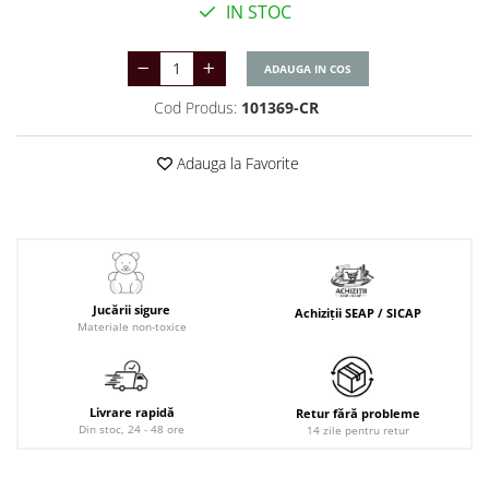
IN STOC
ADAUGA IN COS
Cod Produs:
101369-CR
Adauga la Favorite
Jucării sigure
Achiziții SEAP / SICAP
Materiale non-toxice
Livrare rapidă
Retur fără probleme
Din stoc, 24 - 48 ore
14 zile pentru retur