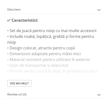
Descriere
✅ Caracteristici:
• Set de joacă pentru nisip cu mai multe accesorii
• Include roabă, lopățică, greblă și forme pentru
nisip
• Design colorat, atractiv pentru copii
• Dimensiuni adaptate pentru mâini mici
• Material rezistent pentru utilizare în exterior
• Ușor de transportat și depozitat
• Potrivit pentru joacă la plajă, în grădină sau parc
VEZI MAI MULT
🎓 Beneficii educaționale:
Review-uri
(0)
• Dezvoltă motricitatea fină prin manipularea
accesoriilor
• Îmbunătățește coordonarea mână-ochi