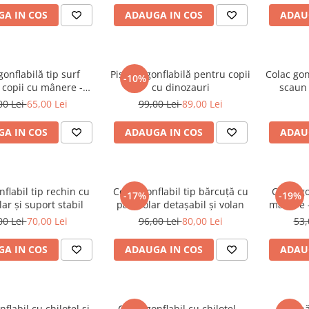
A IN COS
ADAUGA IN COS
ADAU
gonflabilă tip surf
Piscină gonflabilă pentru copii
Colac gon
-10%
 copii cu mânere -
cu dinozauri
scaun 
Albastru
00 Lei
65,00 Lei
99,00 Lei
89,00 Lei
A IN COS
ADAUGA IN COS
ADAU
nflabil tip rechin cu
Colac gonflabil tip bărcuță cu
Colac go
-17%
-19%
ar și suport stabil
parasolar detașabil și volan
mânere –
00 Lei
70,00 Lei
96,00 Lei
80,00 Lei
53,
A IN COS
ADAUGA IN COS
ADAU
flabil cu chiloțel și
Colac gonflabil cu chiloțel –
Piscin