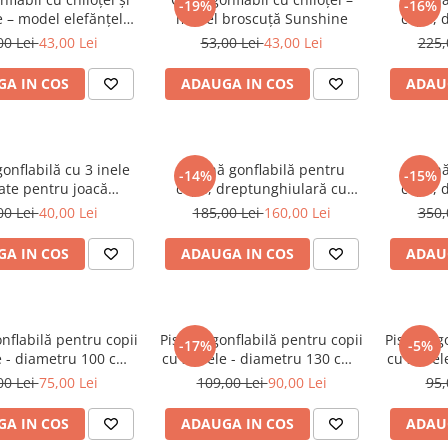
-19%
-16%
 – model elefănțel
model broscuță Sunshine
copii,
albastru
podea 
00 Lei
43,00 Lei
53,00 Lei
43,00 Lei
225,
21
A IN COS
ADAUGA IN COS
ADAU
gonflabilă cu 3 inele
Piscină gonflabilă pentru
Piscin
-14%
-15%
ate pentru joacă
copii, dreptunghiulară cu
copii,
are și sigură - 60 cm
podea moale - dimensiune
podea 
00 Lei
40,00 Lei
185,00 Lei
160,00 Lei
350,
150 x 105 x 56 cm
29
A IN COS
ADAUGA IN COS
ADAU
onflabilă pentru copii
Piscină gonflabilă pentru copii
Piscină g
-17%
-5%
e - diametru 100 cm (
cu 3 inele - diametru 130 cm (
cu 3 inel
Roz )
Roz )
00 Lei
75,00 Lei
109,00 Lei
90,00 Lei
95,
A IN COS
ADAUGA IN COS
ADAU