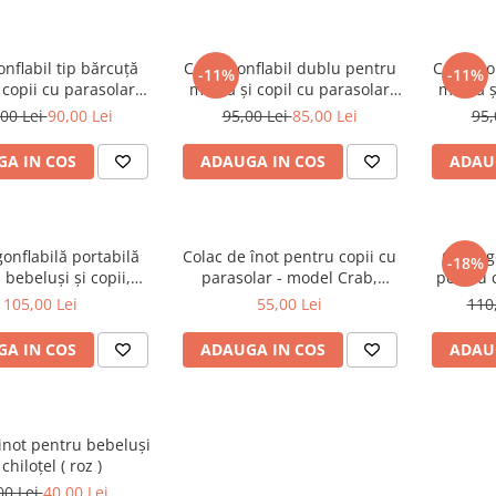
onflabil tip bărcuță
Colac gonflabil dublu pentru
Colac go
-11%
-11%
copii cu parasolar
mamă și copil cu parasolar
mamă și
il și suport stabil
detașabil și suport bebe - Roz
detașab
00 Lei
90,00 Lei
95,00 Lei
85,00 Lei
95,
A IN COS
ADAUGA IN COS
ADAU
gonflabilă portabilă
Colac de înot pentru copii cu
Colac g
-18%
 bebeluși și copii,
parasolar - model Crab,
pentru c
albastră
albastru
105,00 Lei
55,00 Lei
110
A IN COS
ADAUGA IN COS
ADAU
inot pentru bebeluși
chiloțel ( roz )
00 Lei
40,00 Lei