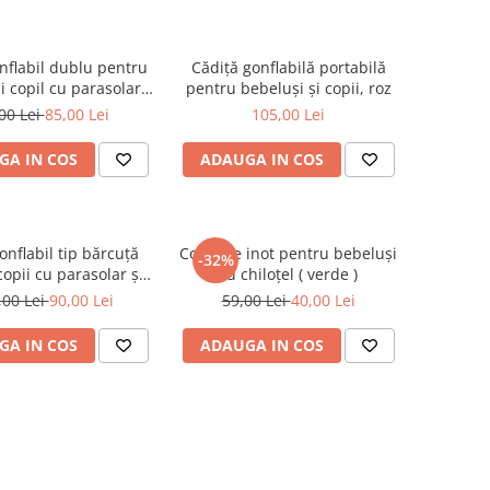
nflabil dublu pentru
Cădiță gonflabilă portabilă
 copil cu parasolar
pentru bebeluși și copii, roz
il și suport bebe -
00 Lei
85,00 Lei
105,00 Lei
Albastru
GA IN COS
ADAUGA IN COS
onflabil tip bărcuță
Colac de inot pentru bebeluși
-32%
opii cu parasolar și
cu chiloțel ( verde )
suport
,00 Lei
90,00 Lei
59,00 Lei
40,00 Lei
GA IN COS
ADAUGA IN COS