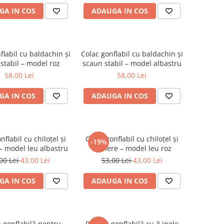
GA IN COS
ADAUGA IN COS
flabil cu baldachin și
Colac gonflabil cu baldachin și
stabil – model roz
scaun stabil – model albastru
58,00 Lei
58,00 Lei
GA IN COS
ADAUGA IN COS
nflabil cu chiloțel și
Colac gonflabil cu chiloțel și
-19%
 model leu albastru
mânere – model leu roz
00 Lei
43,00 Lei
53,00 Lei
43,00 Lei
GA IN COS
ADAUGA IN COS
ă gonflabilă pentru
Piscină gonflabilă cu 3 inele