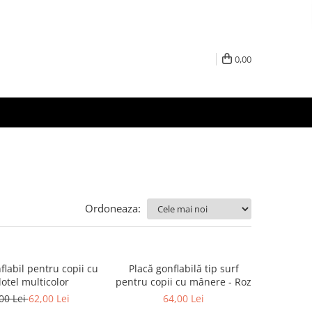
0,00
Ordoneaza:
flabil pentru copii cu
Placă gonflabilă tip surf
lotel multicolor
pentru copii cu mânere - Roz
00 Lei
62,00 Lei
64,00 Lei