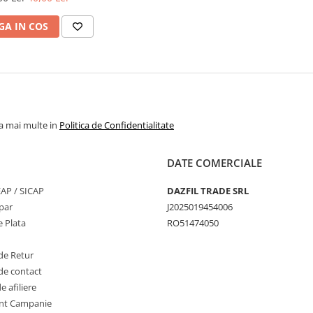
A IN COS
la mai multe in
Politica de Confidentialitate
DATE COMERCIALE
SEAP / SICAP
DAZFIL TRADE SRL
par
J2025019454006
 Plata
RO51474050
de Retur
de contact
 afiliere
nt Campanie