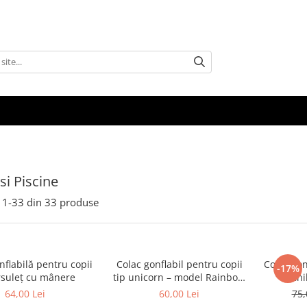
si Piscine
1-
33
din
33
produse
nflabilă pentru copii
Colac gonflabil pentru copii
Colac gon
-17%
rsuleț cu mânere
tip unicorn – model Rainbow
chi
multicolor
64,00 Lei
60,00 Lei
75,