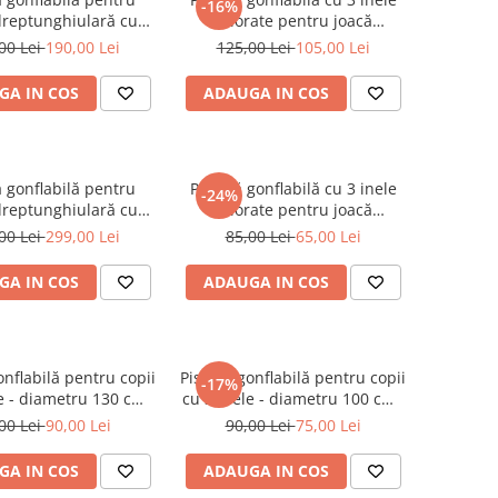
-16%
 dreptunghiulară cu
colorate pentru joacă
moale - dimensiune
răcoritoare și sigură - 150 cm
00 Lei
190,00 Lei
125,00 Lei
105,00 Lei
0 x 138 x 55 cm
GA IN COS
ADAUGA IN COS
ă gonflabilă pentru
Piscină gonflabilă cu 3 inele
-24%
 dreptunghiulară cu
colorate pentru joacă
moale - dimensiune
răcoritoare și sigură - 86 cm
00 Lei
299,00 Lei
85,00 Lei
65,00 Lei
0 x 172 x 55 cm
GA IN COS
ADAUGA IN COS
onflabilă pentru copii
Piscină gonflabilă pentru copii
-17%
e - diametru 130 cm (
cu 3 inele - diametru 100 cm (
Albastră )
Albastră )
00 Lei
90,00 Lei
90,00 Lei
75,00 Lei
GA IN COS
ADAUGA IN COS