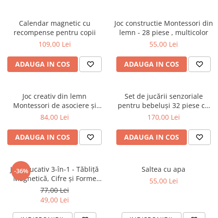
Calendar magnetic cu
Joc constructie Montessori din
recompense pentru copii
lemn - 28 piese , multicolor
109,00 Lei
55,00 Lei
ADAUGA IN COS
ADAUGA IN COS
Joc creativ din lemn
Set de jucării senzoriale
Montessori de asociere și
pentru bebeluși 32 piese cu
dexteritate cu pietre colorate
cuburi și elemente interactive
84,00 Lei
170,00 Lei
ADAUGA IN COS
ADAUGA IN COS
Joc Educativ 3-în-1 - Tăbliță
Saltea cu apa
-36%
Magnetică, Cifre și Forme
55,00 Lei
Geometrice
77,00 Lei
49,00 Lei