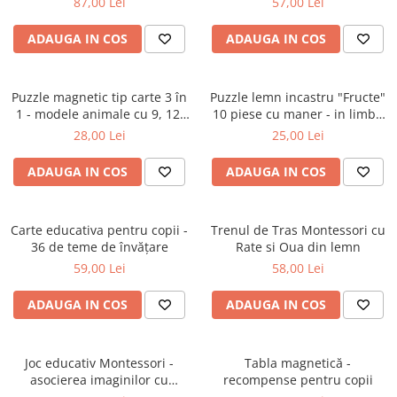
87,00 Lei
57,00 Lei
Trenulete & Seturi Feroviare
Invatare prin Joaca
ADAUGA IN COS
ADAUGA IN COS
Jucarii pentru Dezvoltare
Puzzle magnetic tip carte 3 în
Puzzle lemn incastru "Fructe"
1 - modele animale cu 9, 12,
10 piese cu maner - in limba
16 piese
romana
28,00 Lei
25,00 Lei
ADAUGA IN COS
ADAUGA IN COS
Carte educativa pentru copii -
Trenul de Tras Montessori cu
36 de teme de învățare
Rate si Oua din lemn
59,00 Lei
58,00 Lei
ADAUGA IN COS
ADAUGA IN COS
Joc educativ Montessori -
Tabla magnetică -
asocierea imaginilor cu
recompense pentru copii
umbre