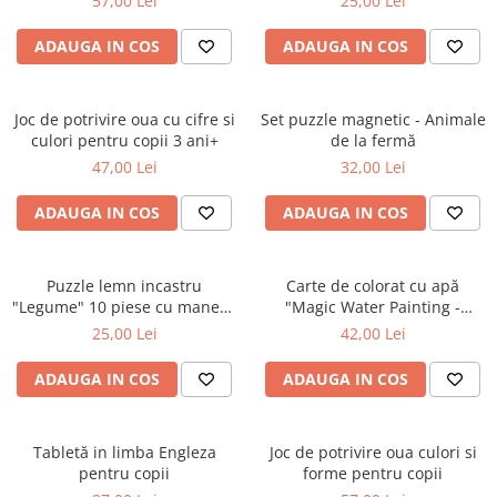
57,00 Lei
25,00 Lei
Masinute Electrice
Role si Skateboard
ADAUGA IN COS
ADAUGA IN COS
Trotinete & Triciclete pentru Copii
Joaca de Vara & Apa
Joc de potrivire oua cu cifre si
Set puzzle magnetic - Animale
Piscina & Joaca cu Apa
culori pentru copii 3 ani+
de la fermă
Colaci & Saltele Gonflabile
47,00 Lei
32,00 Lei
Jucarii pentru Plaja
ADAUGA IN COS
ADAUGA IN COS
Joaca in Aer Liber
Toate Jucariile pentru Copii
Puzzle lemn incastru
Carte de colorat cu apă
Jucarii Educative & Invatare
"Legume" 10 piese cu maner -
"Magic Water Painting -
in limba romana
Animal"
Jucarii Interactive & Sensoriale
25,00 Lei
42,00 Lei
Jucarii pentru Bebe (0–2 ani)
ADAUGA IN COS
ADAUGA IN COS
Jocuri de Constructie & Asamblare
Puzzle & Jocuri de Logica
Tabletă in limba Engleza
Joc de potrivire oua culori si
Jucarii din Lemn Natural
pentru copii
forme pentru copii