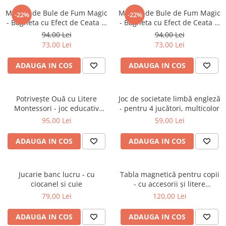
Masina de Bule de Fum Magic
Masina de Bule de Fum Magic
-22%
-22%
- Bagheta cu Efect de Ceata si
- Bagheta cu Efect de Ceata si
Lumina LED - Roz
Lumina LED Verde
94,00 Lei
94,00 Lei
73,00 Lei
73,00 Lei
ADAUGA IN COS
ADAUGA IN COS
Potrivește Ouă cu Litere
Joc de societate limbă engleză
Montessori - joc educativ
- pentru 4 jucători, multicolor
alfabet
95,00 Lei
59,00 Lei
ADAUGA IN COS
ADAUGA IN COS
Jucarie banc lucru - cu
Tabla magnetică pentru copii
ciocanel si cuie
- cu accesorii și litere
magnetice
79,00 Lei
120,00 Lei
ADAUGA IN COS
ADAUGA IN COS