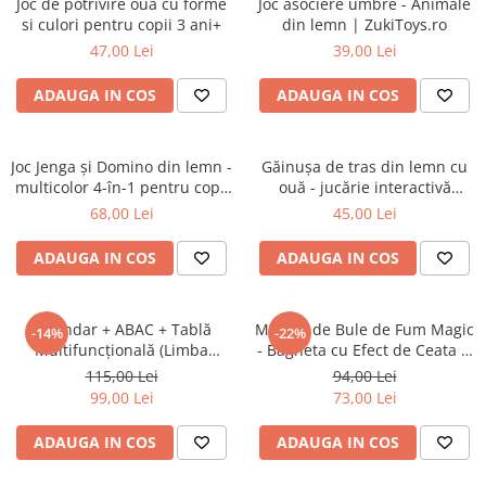
Joc de potrivire oua cu forme
Joc asociere umbre - Animale
si culori pentru copii 3 ani+
din lemn | ZukiToys.ro
47,00 Lei
39,00 Lei
ADAUGA IN COS
ADAUGA IN COS
Joc Jenga și Domino din lemn -
Găinuşa de tras din lemn cu
multicolor 4-în-1 pentru copii
ouă - jucărie interactivă
3 ani+
pentru copii 3 ani+
68,00 Lei
45,00 Lei
ADAUGA IN COS
ADAUGA IN COS
Calendar + ABAC + Tablă
Masina de Bule de Fum Magic
-14%
-22%
Multifuncțională (Limba
- Bagheta cu Efect de Ceata si
Română)
Lumina LED - Albastru
115,00 Lei
94,00 Lei
99,00 Lei
73,00 Lei
ADAUGA IN COS
ADAUGA IN COS