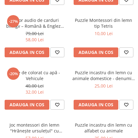
2–3 ani
3–4 ani
Cititor audio de carduri
Puzzle Montessori din lemn
-27%
4–6 ani
bilingv – Română & Engleză
tip Tetris
Roz (224 carduri / 448 cuvinte)
79,00 Lei
10,00 Lei
6–8 ani
58,00 Lei
Jucarii sub 59 lei
ADAUGA IN COS
ADAUGA IN COS
Carti & Activitati pentru Copii
Busy Book & Carti Interactive
Carti de Colorat & Activitati
Carte de colorat cu apă -
Puzzle incastru din lemn cu
-20%
Creative
Vehicule
animale domestice - denumiri
in limba romana
40,00 Lei
25,00 Lei
Carti cu Apa & Reutilizabile
32,00 Lei
Camera Copilului
Balansoare & Covorase de Joaca
ADAUGA IN COS
ADAUGA IN COS
Carusele & Jucarii pentru Patut
Corturi & Spatii de Joaca
Joc montessori din lemn
Puzzle incastru din lemn cu
"Hrănește ursulețul" cu
alfabet cu animale
Depozitare & Organizare Jucarii
sortare culori și lingură