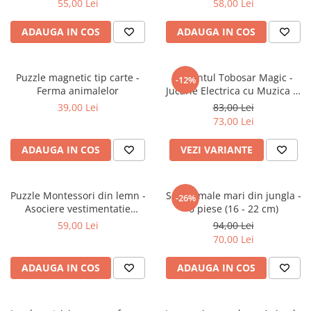
55,00 Lei
58,00 Lei
ADAUGA IN COS
ADAUGA IN COS
Puzzle magnetic tip carte -
Elefantul Tobosar Magic -
-12%
Ferma animalelor
Jucarie Electrica cu Muzica si
Miscare pentru Copii 2-6 Ani
39,00 Lei
83,00 Lei
73,00 Lei
ADAUGA IN COS
VEZI VARIANTE
Puzzle Montessori din lemn -
Set animale mari din jungla -
-26%
Asociere vestimentatie
6 piese (16 - 22 cm)
animale, 4 personaje (urs,
59,00 Lei
94,00 Lei
iepure, elefant, tigru)
70,00 Lei
ADAUGA IN COS
ADAUGA IN COS