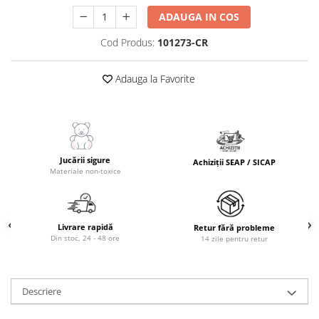
ADAUGA IN COS
Cod Produs:
101273-CR
Adauga la Favorite
Jucării sigure
Achiziții SEAP / SICAP
Materiale non-toxice
Livrare rapidă
Retur fără probleme
Din stoc, 24 - 48 ore
14 zile pentru retur
Descriere