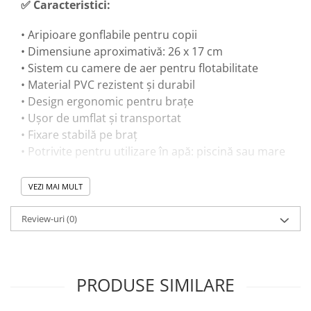
✅ Caracteristici:
• Aripioare gonflabile pentru copii
• Dimensiune aproximativă: 26 x 17 cm
• Sistem cu camere de aer pentru flotabilitate
• Material PVC rezistent și durabil
• Design ergonomic pentru brațe
• Ușor de umflat și transportat
• Fixare stabilă pe braț
• Potrivite pentru utilizare în apă: piscină sau mare
VEZI MAI MULT
🎓 Beneficii educaționale:
Review-uri
(0)
• Ajută la dezvoltarea coordonării în apă
• Susține învățarea mișcărilor de înot
• Crește încrederea copilului în mediul acvatic
• Reduce teama de apă
PRODUSE SIMILARE
• Stimulează motricitatea și echilibrul
• Încurajează mișcarea activă