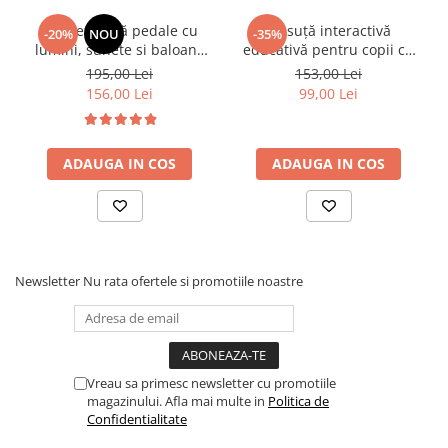
• Susține explorarea senzorială
Bicicletă fără pedale cu
Măsuță interactivă
-20%
NOU
-35%
• Face parte din categoria de jucarii educative
lumini, sunete si baloane
educativă pentru copii cu
pentru exterior
de sapun - roz
sunete și activități
195,00 Lei
153,00 Lei
multifuncționale
156,00 Lei
99,00 Lei
🎯 Ideal pentru:
ADAUGA IN COS
ADAUGA IN COS
• Copii începători în înot
• Joacă în piscină sau la mare
• Activități de vară
• Cadouri utile pentru sezonul cald
Newsletter
Nu rata ofertele si promotiile noastre
Vreau sa primesc newsletter cu promotiile
magazinului. Afla mai multe in
Politica de
Confidentialitate