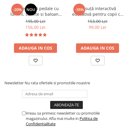
• Stimulează simțurile prin contactul cu apa
Bicicletă fără pedale cu
Măsuță interactivă
-20%
NOU
-35%
• Încurajează relaxarea și calmul
lumini, sunete si baloane
educativă pentru copii cu
• Susține dezvoltarea coordonării mișcărilor
de sapun - roz
sunete și activități
195,00 Lei
153,00 Lei
multifuncționale
• Contribuie la adaptarea copilului la mediul acvatic
156,00 Lei
99,00 Lei
• Favorizează învățarea prin joacă – categorie
jucarii educative
• Creează experiențe pozitive încă din primele luni
ADAUGA IN COS
ADAUGA IN COS
🎯 Ideal pentru:
• Bebeluși de la 0 luni+
Newsletter
Nu rata ofertele si promotiile noastre
• Baie zilnică acasă
• Călătorii și spații mici
• Părinți care caută soluții practice și compacte
Vreau sa primesc newsletter cu promotiile
magazinului. Afla mai multe in
Politica de
Confidentialitate