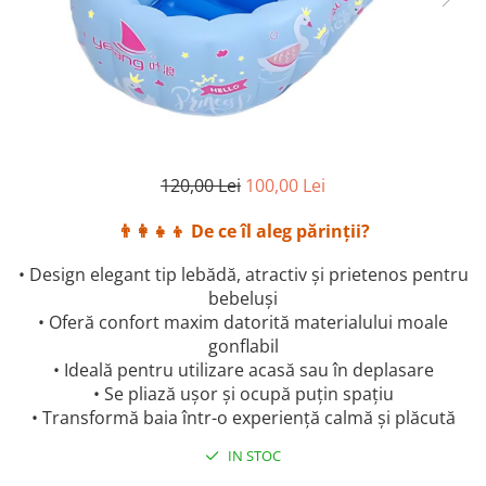
120,00 Lei
100,00 Lei
👨‍👩‍👧‍👦 De ce îl aleg părinții?
• Design elegant tip lebădă, atractiv și prietenos pentru
bebeluși
• Oferă confort maxim datorită materialului moale
gonflabil
• Ideală pentru utilizare acasă sau în deplasare
• Se pliază ușor și ocupă puțin spațiu
• Transformă baia într-o experiență calmă și plăcută
IN STOC