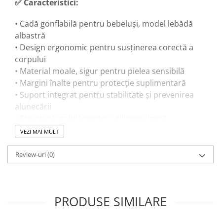
✅ Caracteristici:
• Cadă gonflabilă pentru bebeluși, model lebădă
albastră
• Design ergonomic pentru susținerea corectă a
corpului
• Material moale, sigur pentru pielea sensibilă
• Margini înalte pentru protecție suplimentară
• Suport integrat pentru stabilitate și prevenirea
alunecării
• Structură stabilă pentru utilizare sigură
• Design pliabil, ușor de transportat și depozitat
VEZI MAI MULT
Review-uri
(0)
🎓 Beneficii educaționale:
• Creează o rutină liniștitoare și plăcută pentru
copil
PRODUSE SIMILARE
• Ajută la dezvoltarea confortului emoțional în
timpul băii