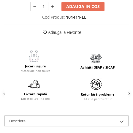
ADAUGA IN COS
Cod Produs:
101411-LL
Adauga la Favorite
Jucării sigure
Achiziții SEAP / SICAP
Materiale non-toxice
Livrare rapidă
Retur fără probleme
Din stoc, 24 - 48 ore
14 zile pentru retur
Descriere