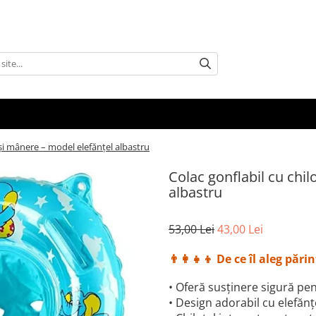
 și mânere – model elefănțel albastru
Colac gonflabil cu chil
albastru
53,00 Lei
43,00 Lei
👨‍👩‍👧‍👦 De ce îl aleg părin
• Oferă susținere sigură pe
• Design adorabil cu elefănț