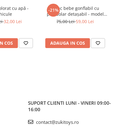
olorat cu apă -
Colac bebe gonflabil cu
Cameră f
-21%
hicule
parasolar detașabil - model
baloane d
Crocodil
ei
32,00 Lei
75,00 Lei
59,00 Lei
N COS
ADAUGA IN COS
ADAUG
SUPORT CLIENTI
LUNI - VINERI 09:00-
16:00
contact@zukitoys.ro