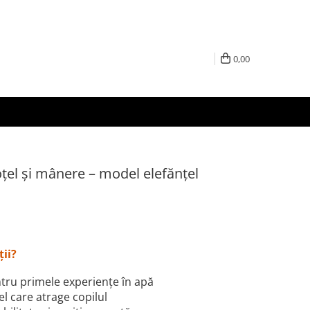
0,00
oțel și mânere – model elefănțel
ții?
ntru primele experiențe în apă
el care atrage copilul