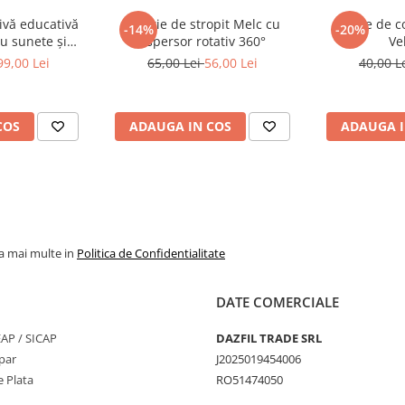
jucarii educative
ivă educativă
Jucărie de stropit Melc cu
Carte de c
-14%
-20%
cu sunete și
aspersor rotativ 360°
Ve
ifuncționale
99,00 Lei
65,00 Lei
56,00 Lei
40,00 L
COS
ADAUGA IN COS
ADAUGA I
la mai multe in
Politica de Confidentialitate
DATE COMERCIALE
SEAP / SICAP
DAZFIL TRADE SRL
par
J2025019454006
 Plata
RO51474050