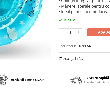
• Chiloțel integrat pentru st
• Mânere laterale pentru con
• Ideal pentru acomodarea c
IN STOC
ADAUG
Cod Produs:
101374-LL
Adauga la Favorite
Livrare rapidă
Achiziții SEAP / SICAP
Din stoc, 24 - 48 o