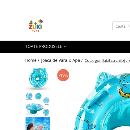
Toate Produsele
Jucarii pentru calatorii
Pachete ZukiToys
Recomandari Zuki
TOATE PRODUSELE
Cadouri pentru Copii
Home /
Joaca de Vara & Apa /
Colac gonflabil cu chiloțel
Cadouri Aniversare
Cadouri de Sarbatori
-19%
Cadouri dupa Buget
Cadouri sub 59 lei
Cadouri sub 99 lei
Cadouri sub 149 lei
Jucarii pe Varsta Copilului
0–12 luni
1–2 ani