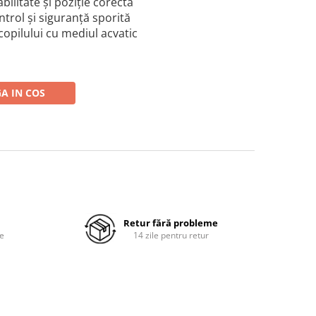
abilitate și poziție corectă
trol și siguranță sporită
opilului cu mediul acvatic
A IN COS
Retur fără probleme
re
14 zile pentru retur