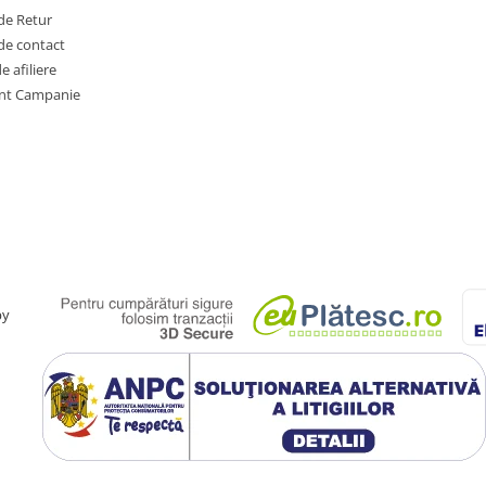
de Retur
de contact
 afiliere
nt Campanie
by