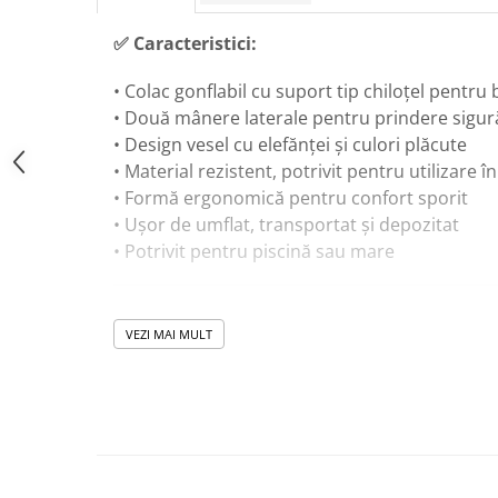
Masinute Electrice
✅ Caracteristici:
Role si Skateboard
Trotinete & Triciclete pentru Copii
• Colac gonflabil cu suport tip chiloțel pentru
Joaca de Vara & Apa
• Două mânere laterale pentru prindere sigur
Piscina & Joaca cu Apa
• Design vesel cu elefănței și culori plăcute
Colaci & Saltele Gonflabile
• Material rezistent, potrivit pentru utilizare î
• Formă ergonomică pentru confort sporit
Jucarii pentru Plaja
• Ușor de umflat, transportat și depozitat
Joaca in Aer Liber
• Potrivit pentru piscină sau mare
Toate Jucariile pentru Copii
Jucarii Educative & Invatare
🎓 Beneficii educaționale:
Jucarii Interactive & Sensoriale
VEZI MAI MULT
• Ajută copilul să se familiarizeze cu apa
Jucarii pentru Bebe (0–2 ani)
• Dezvoltă încrederea în mediul acvatic
Jocuri de Constructie & Asamblare
• Îmbunătățește coordonarea mișcărilor
Puzzle & Jocuri de Logica
• Stimulează echilibrul și controlul corpului
Jucarii din Lemn Natural
• Încurajează joaca activă în apă