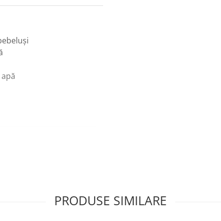
 bebeluși
ă
n apă
PRODUSE SIMILARE