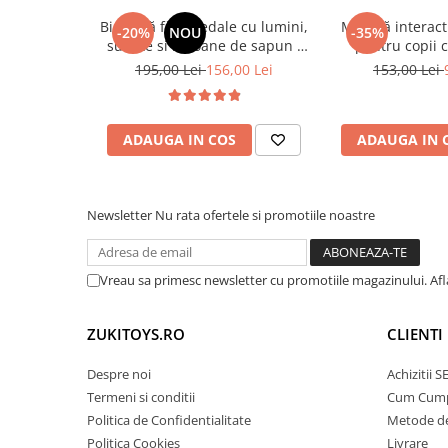
• Susține dezvoltarea motricității grosiere
Trenulete & Seturi Feroviare
• Favorizează învățarea prin joacă – categorie 
Bicicletă fără pedale cu lumini,
Măsuță interact
-20%
NOU
-35%
Invatare prin Joaca
sunete si baloane de sapun -
pentru copii 
• Creează experiențe plăcute și relaxante
roz
activități mult
Jucarii pentru Dezvoltare
195,00 Lei
156,00 Lei
153,00 Lei
🎯 Ideal pentru:
ADAUGA IN COS
ADAUGA IN 
• Bebeluși între aproximativ 6 luni și 3 ani
• Primele experiențe în apă
• Joacă la piscină sau mare
Newsletter
Nu rata ofertele si promotiile noastre
• Cadou util pentru sezonul cald
Vreau sa primesc newsletter cu promotiile magazinului. Af
ZUKITOYS.RO
CLIENTI
Despre noi
Achizitii 
Termeni si conditii
Cum Cum
Politica de Confidentialitate
Metode de
Politica Cookies
Livrare