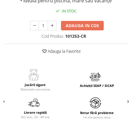
• Ideală pentru piscină, mare sau vacanțe
IN STOC
ADAUGA IN COS
Cod Produs:
101253-CR
Adauga la Favorite
Jucării sigure
Achiziții SEAP / SICAP
Materiale non-toxice
Livrare rapidă
Retur fără probleme
Din stoc, 24 - 48 ore
14 zile pentru retur