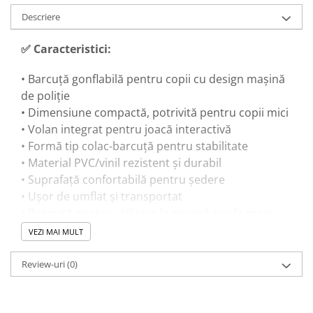
Descriere
✅ Caracteristici:
• Barcuță gonflabilă pentru copii cu design mașină
de poliție
• Dimensiune compactă, potrivită pentru copii mici
• Volan integrat pentru joacă interactivă
• Formă tip colac-barcuță pentru stabilitate
• Material PVC/vinil rezistent și durabil
• Suprafață confortabilă pentru ședere
• Ușor de umflat și transportat
• Potrivită pentru utilizare în piscină sau la mare
VEZI MAI MULT
🎓 Beneficii educaționale:
Review-uri
(0)
• Stimulează dezvoltarea coordonării și echilibrului
• Încurajează jocul de rol și imaginația