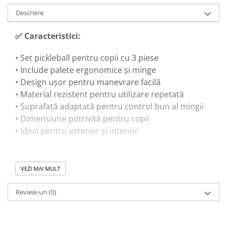
Descriere
✅ Caracteristici:
• Set pickleball pentru copii cu 3 piese
• Include palete ergonomice și minge
• Design ușor pentru manevrare facilă
• Material rezistent pentru utilizare repetată
• Suprafață adaptată pentru control bun al mingii
• Dimensiune potrivită pentru copii
• Ideal pentru exterior și interior
🎓 Beneficii educaționale:
VEZI MAI MULT
• Dezvoltă coordonarea mână-ochi
Review-uri
(0)
• Îmbunătățește reflexele și viteza de reacție
• Stimulează motricitatea grosieră
• Încurajează activitatea fizică și sportul