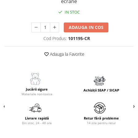
ecrane
IN STOC
ADAUGA IN COS
Cod Produs:
101195-CR
Adauga la Favorite
Jucării sigure
Achiziții SEAP / SICAP
Materiale non-toxice
Livrare rapidă
Retur fără probleme
Din stoc, 24 - 48 ore
14 zile pentru retur