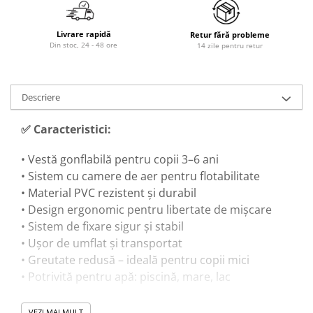
Livrare rapidă
Retur fără probleme
Din stoc, 24 - 48 ore
14 zile pentru retur
Descriere
✅ Caracteristici:
• Vestă gonflabilă pentru copii 3–6 ani
• Sistem cu camere de aer pentru flotabilitate
• Material PVC rezistent și durabil
• Design ergonomic pentru libertate de mișcare
• Sistem de fixare sigur și stabil
• Ușor de umflat și transportat
• Greutate redusă – ideală pentru copii mici
• Potrivită pentru apă: piscină, mare, lac
VEZI MAI MULT