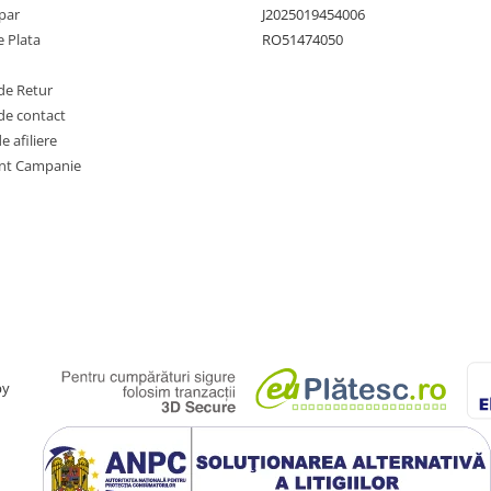
par
J2025019454006
 Plata
RO51474050
de Retur
de contact
 afiliere
nt Campanie
by