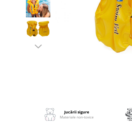
2–3 ani
3–4 ani
4–6 ani
6–8 ani
Jucarii sub 59 lei
Carti & Activitati pentru Copii
Busy Book & Carti Interactive
Carti de Colorat & Activitati
Creative
Distribuie
Carti cu Apa & Reutilizabile
pe
Camera Copilului
Facebook
Balansoare & Covorase de Joaca
Carusele & Jucarii pentru Patut
Jucării sigure
Materiale non-toxice
Corturi & Spatii de Joaca
Depozitare & Organizare Jucarii