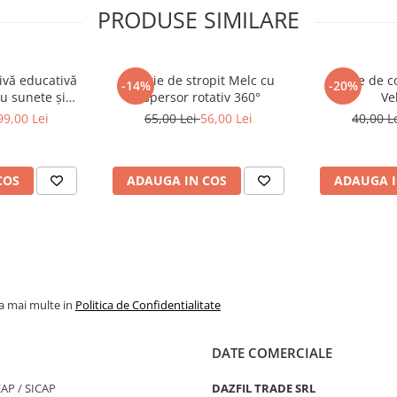
PRODUSE SIMILARE
ivă educativă
Jucărie de stropit Melc cu
Carte de c
-14%
-20%
cu sunete și
aspersor rotativ 360°
Ve
ifuncționale
99,00 Lei
65,00 Lei
56,00 Lei
40,00 L
 pentru exterior
COS
ADAUGA IN COS
ADAUGA I
la mai multe in
Politica de Confidentialitate
DATE COMERCIALE
SEAP / SICAP
DAZFIL TRADE SRL