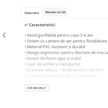
Masinute Electrice
Role si Skateboard
Review-uri
(0)
Descriere
Trotinete & Triciclete pentru Copii
Joaca de Vara & Apa
✅ Caracteristici:
Piscina & Joaca cu Apa
• Vestă gonflabilă pentru copii 3–6 ani
Colaci & Saltele Gonflabile
• Sistem cu camere de aer pentru flotabilitate
Jucarii pentru Plaja
• Material PVC rezistent și durabil
Joaca in Aer Liber
• Design ergonomic pentru libertate de mișca
• Sistem de fixare sigur și stabil
Toate Jucariile pentru Copii
• Ușor de umflat și transportat
Jucarii Educative & Invatare
• Greutate redusă – ideală pentru copii mici
Jucarii Interactive & Sensoriale
• Potrivită pentru apă: piscină, mare, lac
Jucarii pentru Bebe (0–2 ani)
Jocuri de Constructie & Asamblare
VEZI MAI MULT
🎓 Beneficii educaționale:
Puzzle & Jocuri de Logica
• Ajută la dezvoltarea coordonării în apă
Jucarii din Lemn Natural
• Susține învățarea mișcărilor de înot