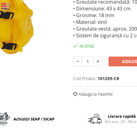
• Greutate recomandată: 10 
• Dimensiune: 43 x 43 cm
• Grosime: 18 mm
• Material: vinil
• Greutate vestă: aprox. 200
• Sistem de siguranță cu 2 c
IN STOC
ADAUG
Cod Produs:
101259-CR
Adauga la Favorite
Livrare rapidă
Achiziții SEAP / SICAP
Din stoc, 24 - 48 o