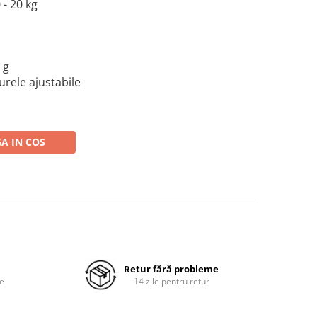
- 20 kg
 g
urele ajustabile
A IN COS
Retur fără probleme
re
14 zile pentru retur