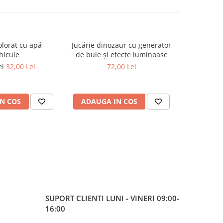
olorat cu apă -
Jucărie dinozaur cu generator
Colac b
-21%
hicule
de bule și efecte luminoase
parasolar
ei
32,00 Lei
72,00 Lei
75,0
N COS
ADAUGA IN COS
ADAUG
SUPORT CLIENTI
LUNI - VINERI 09:00-
16:00