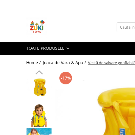
Toate Produsele
Jucarii pentru calatorii
Pachete ZukiToys
Recomandari Zuki
TOATE PRODUSELE
Cadouri pentru Copii
Home /
Joaca de Vara & Apa /
Vestă de salvare gonflabilă
Cadouri Aniversare
Cadouri de Sarbatori
-17%
Cadouri dupa Buget
Cadouri sub 59 lei
Cadouri sub 99 lei
Cadouri sub 149 lei
Jucarii pe Varsta Copilului
0–12 luni
1–2 ani