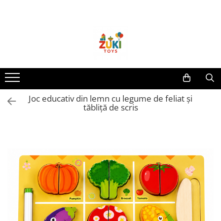
Toate Produsele
Jucarii pentru calatorii
Pachete ZukiToys
Recomandari Zuki
Cadouri pentru Copii
Joc educativ din lemn cu legume de feliat și
Cadouri Aniversare
tăbliță de scris
Cadouri de Sarbatori
Cadouri dupa Buget
Cadouri sub 59 lei
Cadouri sub 99 lei
Cadouri sub 149 lei
Jucarii pe Varsta Copilului
0–12 luni
1–2 ani