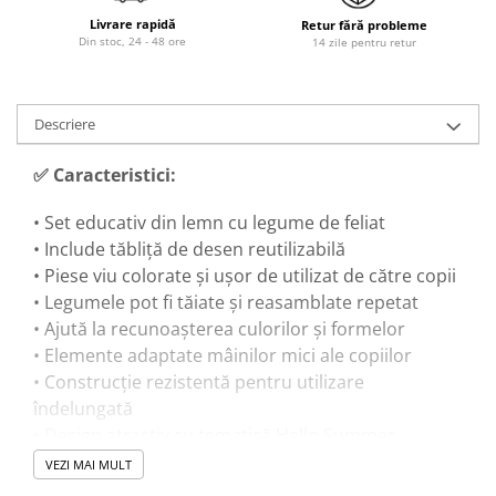
Trenulete & Seturi Feroviare
Livrare rapidă
Retur fără probleme
Invatare prin Joaca
Din stoc, 24 - 48 ore
14 zile pentru retur
Jucarii pentru Dezvoltare
Descriere
✅ Caracteristici:
• Set educativ din lemn cu legume de feliat
• Include tăbliță de desen reutilizabilă
• Piese viu colorate și ușor de utilizat de către copii
• Legumele pot fi tăiate și reasamblate repetat
• Ajută la recunoașterea culorilor și formelor
• Elemente adaptate mâinilor mici ale copiilor
• Construcție rezistentă pentru utilizare
îndelungată
• Design atractiv cu tematică Hello Summer
• Potrivit pentru activități individuale sau împreună
VEZI MAI MULT
cu părinții