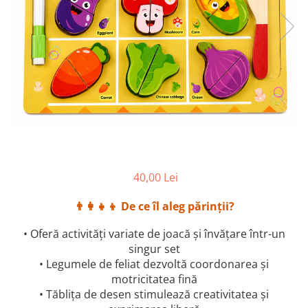
2–3 ani
3–4 ani
4–6 ani
6–8 ani
Jucarii sub 59 lei
Carti & Activitati pentru Copii
Busy Book & Carti Interactive
Carti de Colorat & Activitati
Creative
40,00 Lei
Carti cu Apa & Reutilizabile
👨‍👩‍👧‍👦 De ce îl aleg părinții?
Camera Copilului
Balansoare & Covorase de Joaca
• Oferă activități variate de joacă și învățare într-un
singur set
Carusele & Jucarii pentru Patut
• Legumele de feliat dezvoltă coordonarea și
Corturi & Spatii de Joaca
motricitatea fină
• Tăblița de desen stimulează creativitatea și
Depozitare & Organizare Jucarii