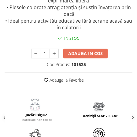
exprimarea liberă
Masinute Electrice
• Piesele colorate atrag atenția și susțin învățarea prin
Role si Skateboard
joacă
Trotinete & Triciclete pentru Copii
• Ideal pentru activități educative fără ecrane acasă sau
în călătorii
Joaca de Vara & Apa
Piscina & Joaca cu Apa
IN STOC
Colaci & Saltele Gonflabile
ADAUGA IN COS
Jucarii pentru Plaja
Joaca in Aer Liber
Cod Produs:
101525
Toate Jucariile pentru Copii
Adauga la Favorite
Jucarii Educative & Invatare
Jucarii Interactive & Sensoriale
Jucarii pentru Bebe (0–2 ani)
Jocuri de Constructie & Asamblare
Jucării sigure
Achiziții SEAP / SICAP
Puzzle & Jocuri de Logica
Materiale non-toxice
Jucarii din Lemn Natural