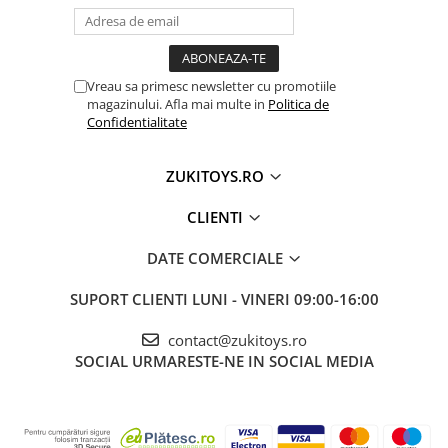
🎯 Ideal pentru:
• Copii cu vârsta între 3 și 6 ani
Vreau sa primesc newsletter cu promotiile
• Activități educative acasă sau la grădiniță
magazinului. Afla mai multe in
Politica de
• Dezvoltarea coordonării și motricității fine
Confidentialitate
• Cadouri educative pentru băieți și fete pasionați
de jocuri creative
ZUKITOYS.RO
CLIENTI
DATE COMERCIALE
SUPORT CLIENTI
LUNI - VINERI 09:00-16:00
contact@zukitoys.ro
SOCIAL
URMARESTE-NE IN SOCIAL MEDIA