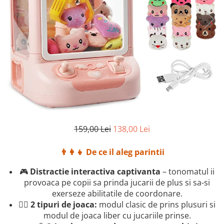
2–3 ani
3–4 ani
4–6 ani
6–8 ani
Jucarii sub 59 lei
Carti & Activitati pentru Copii
Busy Book & Carti Interactive
Carti de Colorat & Activitati
Creative
159,00 Lei
138,00 Lei
Carti cu Apa & Reutilizabile
👨‍👩‍👧 De ce il aleg parintii
Camera Copilului
Balansoare & Covorase de Joaca
🎮
Distractie interactiva captivanta
– tonomatul ii
provoaca pe copii sa prinda jucarii de plus si sa-si
Carusele & Jucarii pentru Patut
exerseze abilitatile de coordonare.
Corturi & Spatii de Joaca
🤹‍♂️
2 tipuri de joaca:
modul clasic de prins plusuri si
modul de joaca liber cu jucariile prinse.
Depozitare & Organizare Jucarii