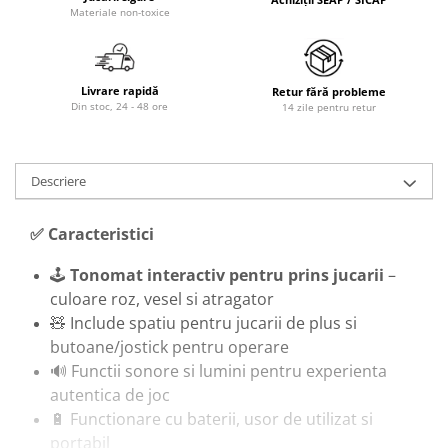
Trenulete & Seturi Feroviare
Materiale non-toxice
Invatare prin Joaca
Jucarii pentru Dezvoltare
Livrare rapidă
Retur fără probleme
Din stoc, 24 - 48 ore
14 zile pentru retur
Descriere
✅ Caracteristici
🕹️
Tonomat interactiv pentru prins jucarii
–
culoare roz, vesel si atragator
🧸 Include spatiu pentru jucarii de plus si
butoane/jostick pentru operare
🔊 Functii sonore si lumini pentru experienta
autentica de joc
🔋 Functionare cu baterii, usor de utilizat si
portabil