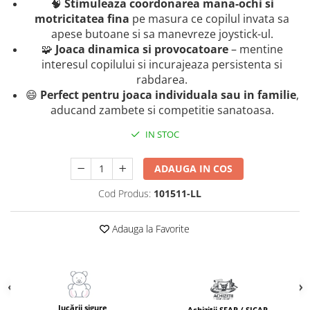
🧠
Stimuleaza coordonarea mana-ochi si
Masinute Electrice
motricitatea fina
pe masura ce copilul invata sa
Role si Skateboard
apese butoane si sa manevreze joystick-ul.
Trotinete & Triciclete pentru Copii
🧩
Joaca dinamica si provocatoare
– mentine
Joaca de Vara & Apa
interesul copilului si incurajeaza persistenta si
rabdarea.
Piscina & Joaca cu Apa
😄
Perfect pentru joaca individuala sau in familie
,
Colaci & Saltele Gonflabile
aducand zambete si competitie sanatoasa.
Jucarii pentru Plaja
IN STOC
Joaca in Aer Liber
Toate Jucariile pentru Copii
ADAUGA IN COS
Jucarii Educative & Invatare
Cod Produs:
101511-LL
Jucarii Interactive & Sensoriale
Jucarii pentru Bebe (0–2 ani)
Adauga la Favorite
Jocuri de Constructie & Asamblare
Puzzle & Jocuri de Logica
Jucarii din Lemn Natural
Jucării sigure
Achiziții SEAP / SICAP