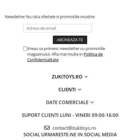
🎯 Ideal pentru
Newsletter
Nu rata ofertele si promotiile noastre
✔ Copii
3+ ani
✔ Joaca independenta sau in familie
✔ Cadou distractiv pentru zile de nastere si
sarbatori
Vreau sa primesc newsletter cu promotiile
✔ Dezvoltare motorie si cognitive prin joaca
magazinului. Afla mai multe in
Politica de
Confidentialitate
ZUKITOYS.RO
CLIENTI
DATE COMERCIALE
SUPORT CLIENTI
LUNI - VINERI 09:00-16:00
contact@zukitoys.ro
SOCIAL
URMARESTE-NE IN SOCIAL MEDIA