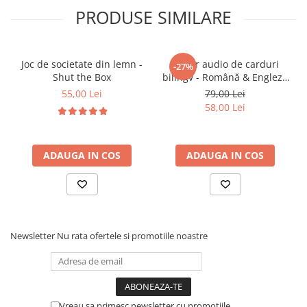
tactile
PRODUSE SIMILARE
Stimulează
simțurile auditive
prin sunete
muzicale
Încurajează explorarea și descoperirea mediului
Joc de societate din lemn -
Cititor audio de carduri
-27%
Susține
concentrarea și atenția
la activități
Shut the Box
bilingv - Română & Engleză
Dezvoltă motricitatea fină prin interacțiunea cu
Albastru (224 carduri / 448
55,00 Lei
79,00 Lei
cuvinte)
butoane și rotițe
58,00 Lei
Oferă satisfacția progresului fizic și cognitiv
ADAUGA IN COS
ADAUGA IN COS
🎯
Ideal pentru:
Copii
12 luni +
Dezvoltarea primilor pași și echilibrului
Activități educative acasă
Newsletter
Nu rata ofertele si promotiile noastre
Joacă interactivă cu muzică și sunete
Cadouri educative și multifuncționale
Vreau sa primesc newsletter cu promotiile