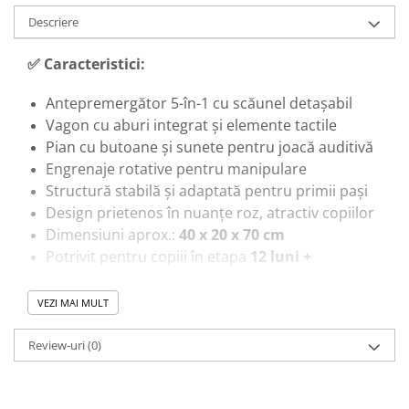
Trenulete & Seturi Feroviare
Descriere
Invatare prin Joaca
Jucarii pentru Dezvoltare
✅
Caracteristici:
Antepremergător 5-în-1 cu scăunel detașabil
Vagon cu aburi integrat și elemente tactile
Pian cu butoane și sunete pentru joacă auditivă
Engrenaje rotative pentru manipulare
Structură stabilă și adaptată pentru primii pași
Design prietenos în nuanțe roz, atractiv copiilor
Dimensiuni aprox.:
40 x 20 x 70 cm
Potrivit pentru copiii în etapa
12 luni +
VEZI MAI MULT
🎓
Beneficii educaționale:
Review-uri
(0)
Sprijină
dezvoltarea motoriei grosiere
prin
mers asistat
Dezvoltă
coordoonarea mână-ochi
în activități