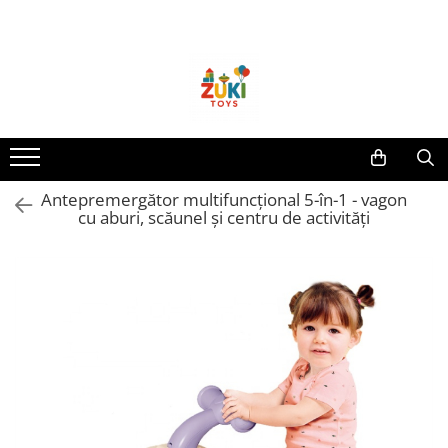
Toate Produsele
Jucarii pentru calatorii
Pachete ZukiToys
Recomandari Zuki
Cadouri pentru Copii
Antepremergător multifuncțional 5-în-1 - vagon
Cadouri Aniversare
cu aburi, scăunel și centru de activități
Cadouri de Sarbatori
Cadouri dupa Buget
Cadouri sub 59 lei
Cadouri sub 99 lei
Cadouri sub 149 lei
Jucarii pe Varsta Copilului
0–12 luni
1–2 ani