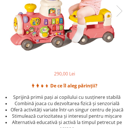
2–3 ani
3–4 ani
4–6 ani
6–8 ani
Jucarii sub 59 lei
Carti & Activitati pentru Copii
Busy Book & Carti Interactive
Carti de Colorat & Activitati
Creative
290,00 Lei
Carti cu Apa & Reutilizabile
👨‍👩‍👧‍👦
De ce îl aleg părinții?
Camera Copilului
Balansoare & Covorase de Joaca
Sprijină primii pași ai copilului cu susținere stabilă
Combină joaca cu dezvoltarea fizică și senzorială
Carusele & Jucarii pentru Patut
Oferă activități variate într-un singur centru de joacă
Corturi & Spatii de Joaca
Stimulează curiozitatea și interesul pentru mișcare
Alternativă educativă și activă la timpul petrecut pe
Depozitare & Organizare Jucarii