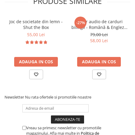
PRODUSE SIMILARE
Stimulează
curiozitatea și spiritul explorator
Oferă contexte pentru jocuri imaginative și
scenarii creative
Joc de societate din lemn -
Cititor audio de carduri
-27%
Încurajează cooperarea și comunicarea în joaca
Shut the Box
bilingv - Română & Engleză
în grup
Albastru (224 carduri / 448
55,00 Lei
79,00 Lei
cuvinte)
Contribuie la încrederea în sine prin
58,00 Lei
descoperirea spațiilor proprii
ADAUGA IN COS
ADAUGA IN COS
🎯
Ideal pentru:
Copii
1 an +
Activități educative acasă sau în aer liber
Dezvoltarea abilităților motorii și sociale
Newsletter
Nu rata ofertele si promotiile noastre
Jocuri practice și imaginative
Cadouri educative și interactive
Vreau sa primesc newsletter cu promotiile
magazinului. Afla mai multe in
Politica de