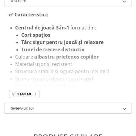
Descriere
✅
Caracteristici:
Centrul de joacă 3-în-1
format din:
Cort spațios
Târc sigur pentru joacă și relaxare
Tunel de trecere distractiv
Culoare
albastru prietenos copiilor
Material ușor și rezistent
Structură stabilă și sigură pentru cei mici
Se montează și demontează rapid
Potrivit pentru
copii 1 an +
VEZI MAI MULT
🎓
Beneficii educaționale:
Review-uri
(0)
Încurajează
dezvoltarea motricității grosiere
Susține coordonarea și echilibrul prin explorare
și mișcare