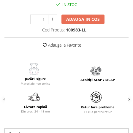
IN STOC
ADAUGA IN COS
Cod Produs:
100983-LL
Adauga la Favorite
Jucării sigure
Achiziții SEAP / SICAP
Materiale non-toxice
Livrare rapidă
Retur fără probleme
Din stoc, 24 - 48 ore
14 zile pentru retur