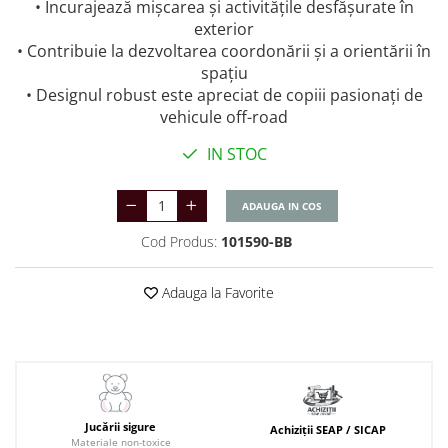
• Încurajează mișcarea și activitățile desfășurate în
exterior
• Contribuie la dezvoltarea coordonării și a orientării în
spațiu
• Designul robust este apreciat de copiii pasionați de
vehicule off-road
IN STOC
ADAUGA IN COS
Cod Produs:
101590-BB
Adauga la Favorite
Jucării sigure
Achiziții SEAP / SICAP
Materiale non-toxice