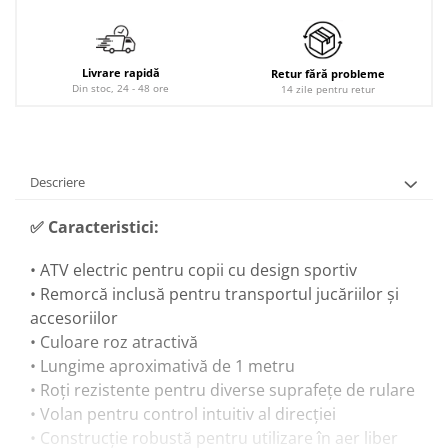
Livrare rapidă
Retur fără probleme
Din stoc, 24 - 48 ore
14 zile pentru retur
Descriere
✅ Caracteristici:
• ATV electric pentru copii cu design sportiv
• Remorcă inclusă pentru transportul jucăriilor și
accesoriilor
• Culoare roz atractivă
• Lungime aproximativă de 1 metru
• Roți rezistente pentru diverse suprafețe de rulare
• Volan pentru control intuitiv al direcției
• Construcție robustă pentru utilizare în aer liber