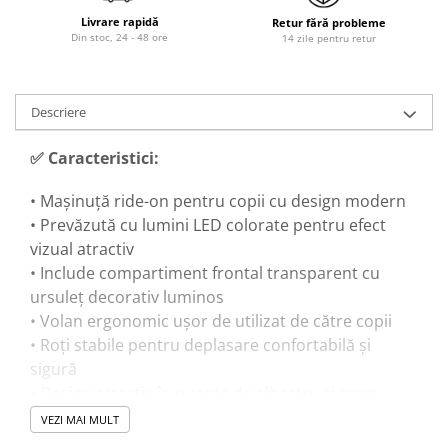
Livrare rapidă
Retur fără probleme
Din stoc, 24 - 48 ore
14 zile pentru retur
Descriere
✅ Caracteristici:
• Mașinuță ride-on pentru copii cu design modern
• Prevăzută cu lumini LED colorate pentru efect
vizual atractiv
• Include compartiment frontal transparent cu
ursuleț decorativ luminos
• Volan ergonomic ușor de utilizat de către copii
• Roți stabile pentru deplasare confortabilă și
sigură
• Design atractiv în nuanțe de albastru și crem
• Scaun confortabil adaptat copiilor mici
VEZI MAI MULT
• Contribuie la dezvoltarea coordonării și