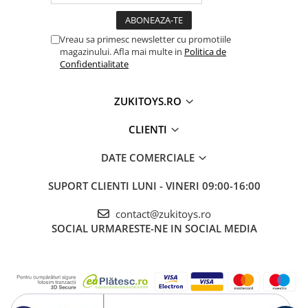
dezvoltare motrică și senzorială
Vreau sa primesc newsletter cu promotiile
🎯 Ideal pentru:
magazinului. Afla mai multe in
Politica de
Confidentialitate
• Copii cu vârsta între 1 și 4 ani
• Activități recreative în interior și exterior
ZUKITOYS.RO
• Dezvoltarea echilibrului și coordonării motorii
• Cadouri interactive și educative pentru băieți și
CLIENTI
fete
DATE COMERCIALE
SUPORT CLIENTI
LUNI - VINERI 09:00-16:00
contact@zukitoys.ro
SOCIAL
URMARESTE-NE IN SOCIAL MEDIA