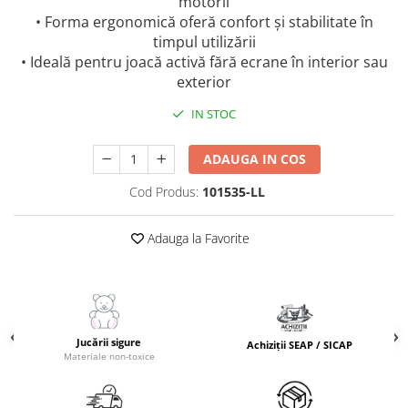
motorii
• Forma ergonomică oferă confort și stabilitate în
timpul utilizării
• Ideală pentru joacă activă fără ecrane în interior sau
exterior
IN STOC
ADAUGA IN COS
Cod Produs:
101535-LL
Adauga la Favorite
Jucării sigure
Achiziții SEAP / SICAP
Materiale non-toxice