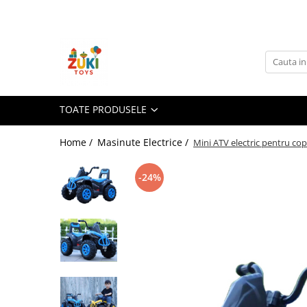
Toate Produsele
Jucarii pentru calatorii
Pachete ZukiToys
Recomandari Zuki
TOATE PRODUSELE
Cadouri pentru Copii
Home /
Masinute Electrice /
Mini ATV electric pentru cop
Cadouri Aniversare
Cadouri de Sarbatori
-24%
Cadouri dupa Buget
Cadouri sub 59 lei
Cadouri sub 99 lei
Cadouri sub 149 lei
Jucarii pe Varsta Copilului
0–12 luni
1–2 ani