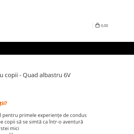
0,00
u copii - Quad albastru 6V
ții?
deal pentru primele experiențe de condus
 pe copii să se simtă ca într-o aventură
stei mici