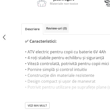
Masinute Electrice
Materiale non-toxice
Role si Skateboard
Trotinete & Triciclete pentru Copii
Joaca de Vara & Apa
Review-uri
(0)
Piscina & Joaca cu Apa
Descriere
Colaci & Saltele Gonflabile
✅ Caracteristici:
Jucarii pentru Plaja
• ATV electric pentru copii cu baterie 6V 4Ah
Joaca in Aer Liber
• 4 roți stabile pentru echilibru și siguranță
Toate Jucariile pentru Copii
• Viteză controlată, potrivită pentru copii mici
Jucarii Educative & Invatare
• Pornire simplă și control intuitiv
Jucarii Interactive & Sensoriale
• Construcție din materiale rezistente
Jucarii pentru Bebe (0–2 ani)
• Design compact și ușor de manevrat
• Potrivit pentru utilizare pe suprafețe plane (
Jocuri de Constructie & Asamblare
Puzzle & Jocuri de Logica
🎓 Beneficii educaționale:
Jucarii din Lemn Natural
VEZI MAI MULT