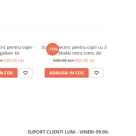
ric pentru copii -
Scuter electric pentru copii cu 3
Mașinuț
-15%
-9%
galben 6V
roți - Model retro crem, 6V
Bumper Car
cu
ei
540,00 Lei
590,00 Lei
500,00 Lei
580,0
N COS
ADAUGA IN COS
ADAUG
SUPORT CLIENTI
LUNI - VINERI 09:00-