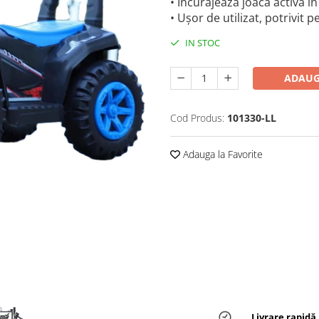
• Încurajează joaca activă în
• Ușor de utilizat, potrivit 
IN STOC
ADAUG
Cod Produs:
101330-LL
Adauga la Favorite
Livrare rapidă