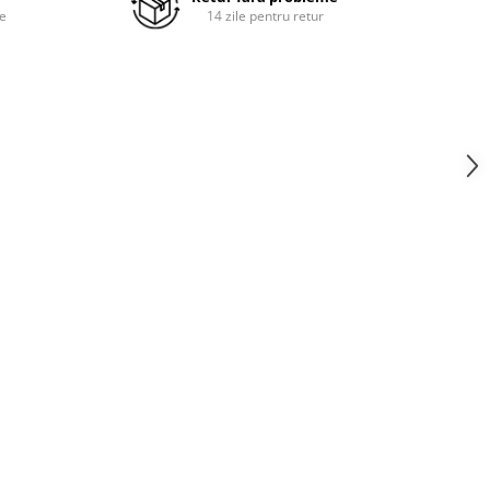
re
14 zile pentru retur