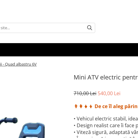
ii - Quad albastru 6V
Mini ATV electric pentr
710,00 Lei
540,00 Lei
👨‍👩‍👧‍👦 De ce îl aleg părin
• Vehicul electric stabil, i
• Design realist care îi face
• Viteză sigură, adaptată vâr