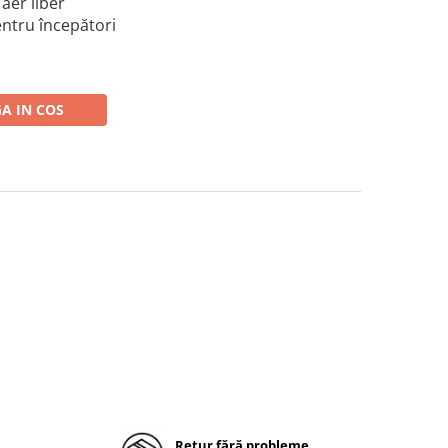
 aer liber
pentru începători
A IN COS
Retur fără probleme