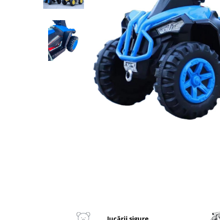
2–3 ani
3–4 ani
4–6 ani
6–8 ani
Jucarii sub 59 lei
Carti & Activitati pentru Copii
Busy Book & Carti Interactive
Carti de Colorat & Activitati
Creative
Carti cu Apa & Reutilizabile
Camera Copilului
Balansoare & Covorase de Joaca
Carusele & Jucarii pentru Patut
Corturi & Spatii de Joaca
Distribuie
pe
Depozitare & Organizare Jucarii
Facebook
Jucării sigure