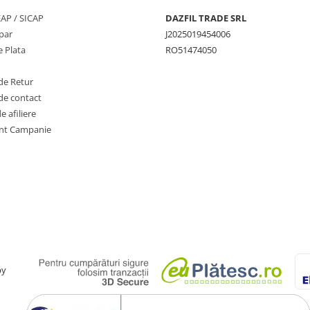
SEAP / SICAP
DAZFIL TRADE SRL
par
J2025019454006
 Plata
RO51474050
de Retur
de contact
 afiliere
nt Campanie
by