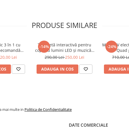
PRODUSE SIMILARE
ic 3 în 1 cu
Tricicletă interactivă pentru
Mini ATV elect
-14%
-24%
elecomandă
copii cu lumini LED și muzică -
Quad 
 pentru exterior
 Roșu ,12V
Albastru
20,00 Lei
290,00 Lei
250,00 Lei
710,00 L
COS
ADAUGA IN COS
ADAUGA I
la mai multe in
Politica de Confidentialitate
DATE COMERCIALE