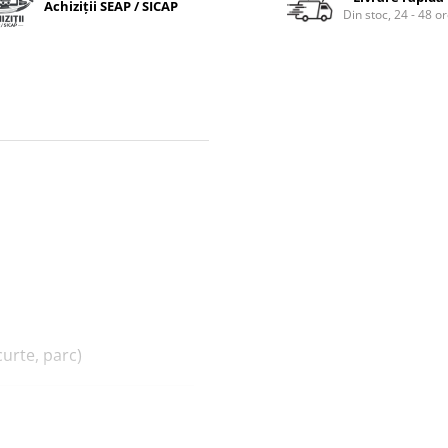
Achiziții SEAP / SICAP
Din stoc, 24 - 48 o
curte, parc)