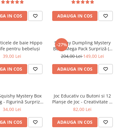
GA IN COS
ADAUGA IN COS
rticele de baie Hippo
Squishy Dumpling Mystery
-27%
ife pentru bebeluși
Box – Mega Pack Surpriză (6
buc)
39,00 Lei
204,00 Lei
149,00 Lei
GA IN COS
ADAUGA IN COS
 Squishy Mystery Box
Joc Educativ cu Butoni si 12
 - Figurină Surpriză
Planșe de Joc - Creativitate și
Senzorială
Motricitate 3+
34,00 Lei
82,00 Lei
GA IN COS
ADAUGA IN COS