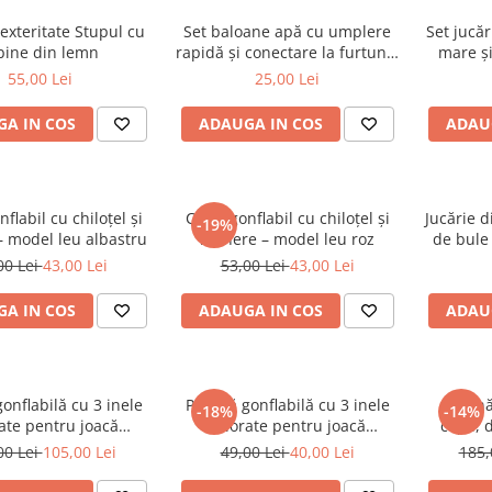
dexteritate Stupul cu
Set baloane apă cu umplere
Set jucăr
bine din lemn
rapidă și conectare la furtun –
mare și
multicolor
55,00 Lei
25,00 Lei
A IN COS
ADAUGA IN COS
ADAU
flabil cu chiloțel și
Colac gonflabil cu chiloțel și
Jucărie 
-19%
 model leu albastru
mânere – model leu roz
de bule
00 Lei
43,00 Lei
53,00 Lei
43,00 Lei
A IN COS
ADAUGA IN COS
ADAU
gonflabilă cu 3 inele
Piscină gonflabilă cu 3 inele
Piscin
-18%
-14%
ate pentru joacă
colorate pentru joacă
copii,
re și sigură - 150 cm
răcoritoare și sigură - 60 cm
podea 
00 Lei
105,00 Lei
49,00 Lei
40,00 Lei
185,
15