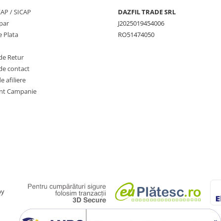
SEAP / SICAP
DAZFIL TRADE SRL
par
J2025019454006
 Plata
RO51474050
de Retur
de contact
 afiliere
nt Campanie
by