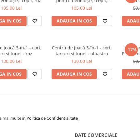
ebeluși și copii, roz
pentru bebeluși și copii,
cu c
albastră
105,00 Lei
105,00 Lei
59,
A IN COS
ADAUGA IN COS
ADAU
 joacă 3-în-1 - cort,
Centru de joacă 3-în-1 - cort,
Joc Educ
-17%
uri și tunel - roz
tarcuri și tunel - albastru
Planșe de
Motri
130,00 Lei
130,00 Lei
59,
A IN COS
ADAUGA IN COS
ADAU
la mai multe in
Politica de Confidentialitate
DATE COMERCIALE