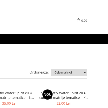
0,00
Ordoneaza:
tiv Water Spirit cu 4
Set creativ Water Spirit cu 6
NOU
 matrițe tematice – Kit
culori și matrițe tematice – Kit
figurine gelatinoase
pentru figurine gelatinoase
35,00 Lei
52,00 Lei
colorate
colorate