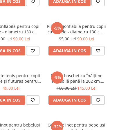
GA IN COS
ADAUGA IN COS
onflabilă pentru copii
Piscină gonflabilă pentru copii
-5%
e - diametru 130 cm (
cu 3 inele - diametru 130 cm (
Roz )
Albastră )
,00 Lei
90,00 Lei
95,00 Lei
90,00 Lei
GA IN COS
ADAUGA IN COS
te tenis pentru copii
Set de baschet cu înălțime
-9%
e și fluturaș pentru
reglabilă până la 202 cm,
badminton
minge și suport stabil
49,00 Lei
160,00 Lei
145,00 Lei
GA IN COS
ADAUGA IN COS
 inot pentru bebeluși
Colac de inot pentru bebeluși
-32%