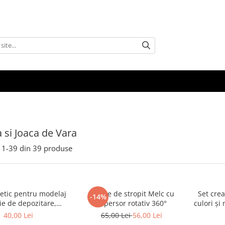
a si Joaca de Vara
1-
39
din
39
produse
netic pentru modelaj
Jucărie de stropit Melc cu
Set crea
-14%
tie de depozitare,
aspersor rotativ 360°
culori și
ultiple culori
pentru 
40,00 Lei
65,00 Lei
56,00 Lei