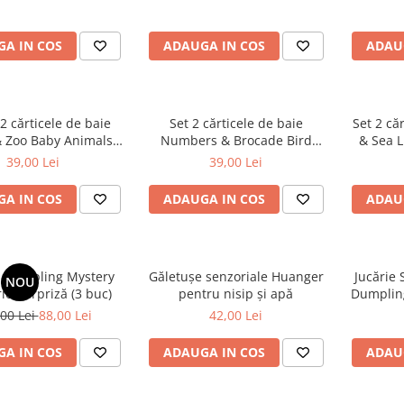
A IN COS
ADAUGA IN COS
ADAU
2 cărticele de baie
Set 2 cărticele de baie
Set 2 că
 Zoo Baby Animals
Numbers & Brocade Bird
& Sea L
ntru bebeluși
pentru bebeluși
39,00 Lei
39,00 Lei
A IN COS
ADAUGA IN COS
ADAU
 Dumpling Mystery
Găletușe senzoriale Huanger
Jucărie
NOU
rio Surpriză (3 buc)
pentru nisip și apă
Dumpling
00 Lei
88,00 Lei
42,00 Lei
A IN COS
ADAUGA IN COS
ADAU