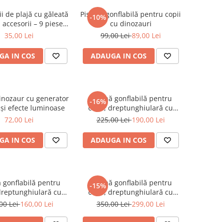
ii de plajă cu găleată
Piscină gonflabilă pentru copii
-10%
 accesorii – 9 piese
cu dinozauri
pentru nisip
35,00 Lei
99,00 Lei
89,00 Lei
GA IN COS
ADAUGA IN COS
dinozaur cu generator
Piscină gonflabilă pentru
-16%
 și efecte luminoase
copii, dreptunghiulară cu
podea moale - dimensiune
72,00 Lei
225,00 Lei
190,00 Lei
210 x 138 x 55 cm
GA IN COS
ADAUGA IN COS
ă gonflabilă pentru
Piscină gonflabilă pentru
-15%
 dreptunghiulară cu
copii, dreptunghiulară cu
moale - dimensiune
podea moale - dimensiune
00 Lei
160,00 Lei
350,00 Lei
299,00 Lei
0 x 105 x 56 cm
290 x 172 x 55 cm