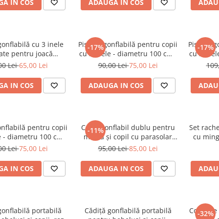
A IN COS
ADAUGA IN COS
ADAU
gonflabilă cu 3 inele
Piscină gonflabilă pentru copii
Piscină g
-17%
-17%
ate pentru joacă
cu 3 inele - diametru 100 cm (
cu 3 inel
are și sigură - 86 cm
Roz )
00 Lei
65,00 Lei
90,00 Lei
75,00 Lei
109
A IN COS
ADAUGA IN COS
ADAU
onflabilă pentru copii
Colac gonflabil dublu pentru
Set rache
-11%
e - diametru 100 cm (
mamă și copil cu parasolar
cu ming
Albastră )
detașabil și suport bebe -
00 Lei
75,00 Lei
95,00 Lei
85,00 Lei
Albastru
A IN COS
ADAUGA IN COS
ADAU
gonflabilă portabilă
Cădiță gonflabilă portabilă
Colac de
-32%