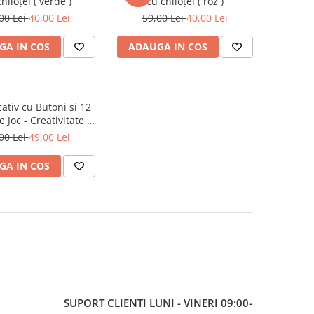
hiloțel ( verde )
cu chiloțel ( roz )
00 Lei
40,00 Lei
59,00 Lei
40,00 Lei
GA IN COS
ADAUGA IN COS
ativ cu Butoni si 12
 Joc - Creativitate și
citate 3+ - 20 cm
00 Lei
49,00 Lei
GA IN COS
SUPORT CLIENTI
LUNI - VINERI 09:00-