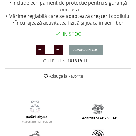
• Include echipament de protecție pentru siguranță
completă
• Mărime reglabilă care se adaptează creșterii copilului
• Încurajează activitatea fizică și joaca în aer liber
IN STOC
ADAUGA IN COS
Cod Produs:
101319-LL
Adauga la Favorite
Jucării sigure
Achiziții SEAP / SICAP
Materiale non-toxice