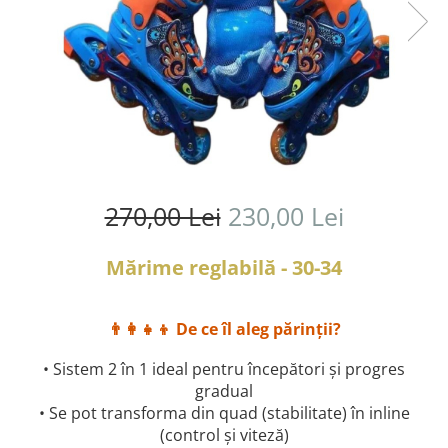
270,00 Lei
230,00 Lei
Mărime reglabilă - 30-34
👨‍👩‍👧‍👦 De ce îl aleg părinții?
• Sistem 2 în 1 ideal pentru începători și progres
gradual
• Se pot transforma din quad (stabilitate) în inline
(control și viteză)