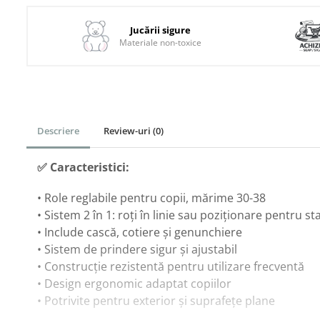
Corturi & Spatii de Joaca
Jucării sigure
Depozitare & Organizare
Materiale non-toxice
Jucarii
Masinute Electrice
Role si Skateboard
Trotinete & Triciclete pentru Copii
Descriere
Review-uri
(0)
Joaca de Vara & Apa
Piscina & Joaca cu Apa
✅ Caracteristici:
Colaci & Saltele Gonflabile
• Role reglabile pentru copii, mărime 30-38
Jucarii pentru Plaja
• Sistem 2 în 1: roți în linie sau poziționare pentru sta
Joaca in Aer Liber
• Include cască, cotiere și genunchiere
• Sistem de prindere sigur și ajustabil
Toate Jucariile pentru Copii
• Construcție rezistentă pentru utilizare frecventă
Jucarii Educative & Invatare
• Design ergonomic adaptat copiilor
Jucarii Interactive &
• Potrivite pentru exterior și suprafețe plane
Sensoriale