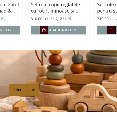
ile 2 în 1
Set role copii reglabile
Set role 
Quad &
cu roți luminoase și
pentru st
ii - Roz
protecții incluse - roz
performa
Lei
270,00 Lei
310,00 Lei
310,00 Lei
IN COS
ADAUGA IN COS
n
Politica de Confidentialitate