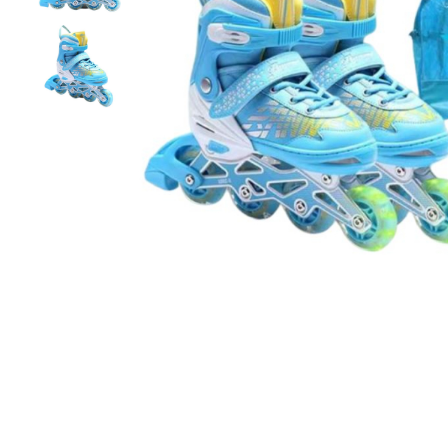
1–2 ani
2–3 ani
3–4 ani
4–6 ani
6–8 ani
Jucarii sub 59 lei
Carti & Activitati pentru Copii
Busy Book & Carti Interactive
Carti de Colorat & Activitati
Creative
Carti cu Apa & Reutilizabile
Camera Copilului
Distribuie
pe
Balansoare & Covorase de
Facebook
Joaca
Carusele & Jucarii pentru
Patut