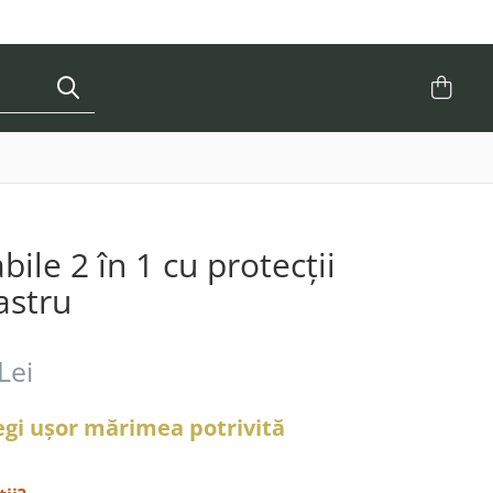
bile 2 în 1 cu protecții
astru
Lei
legi ușor mărimea potrivită