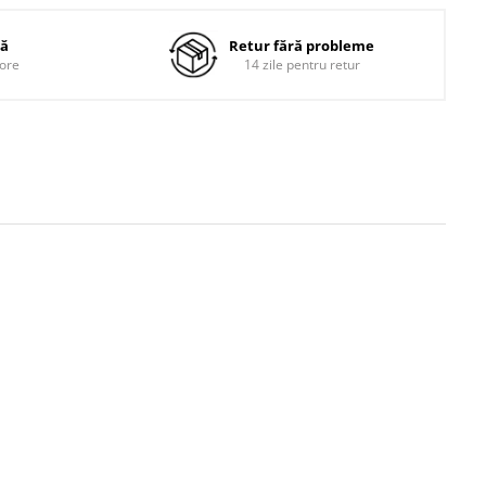
dă
Retur fără probleme
 ore
14 zile pentru retur