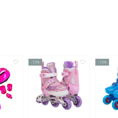
-13%
-13%
 exterior