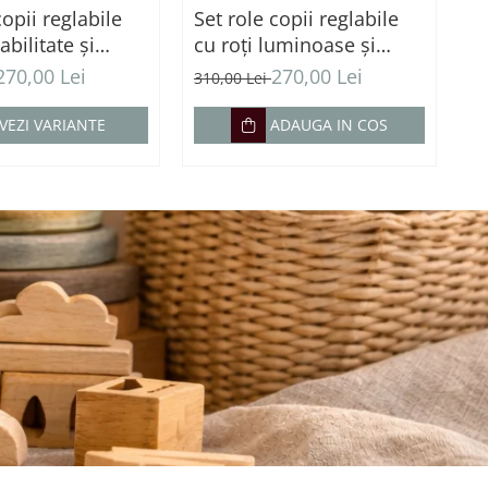
copii reglabile
Set role copii reglabile
Se
abilitate și
cu roți luminoase și
pe
nță - Albastre
protecții incluse -
p
270,00 Lei
270,00 Lei
310,00 Lei
31
Albastru
VEZI VARIANTE
ADAUGA IN COS