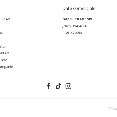
Date comerciale
/ SICAP
DAZFIL TRADE SRL
J2025019454006
ta
RO51474050
etur
ontact
liere
ampanie