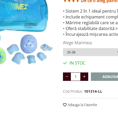
👨‍👩‍👧‍👦 De ce îl aleg părin
• Sistem 2 în 1 ideal pentru
• Include echipament compl
• Mărime reglabilă care se a
• Oferă stabilitate datorită 
• Încurajează mișcarea activă
Alege Marimea
:
IN STOC
ADAUGA
Cod Produs:
101314-LL
Adauga la Favorite