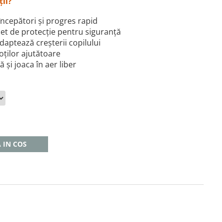
ții?
 începători și progres rapid
et de protecție pentru siguranță
daptează creșterii copilului
roților ajutătoare
 și joaca în aer liber
 IN COS