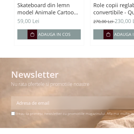
Skateboard din lemn
Role copii reglab
model Animale Cartoon
convertibile - 
Forest Friends - 60 cm
Inline cu protecț
59,00 Lei
230,00 
270,00 Lei
ADAUGA IN COS
ADAUGA 
Newsletter
Nu rata ofertele si promotiile noastre
Vreau sa primesc newsletter cu promotiile magazinului. Afla mai multe i