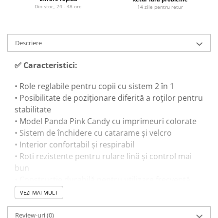
Din stoc, 24 - 48 ore
14 zile pentru retur
Descriere
✅ Caracteristici:
• Role reglabile pentru copii cu sistem 2 în 1
• Posibilitate de poziționare diferită a roților pentru
stabilitate
• Model Panda Pink Candy cu imprimeuri colorate
• Sistem de închidere cu catarame și velcro
• Interior confortabil și respirabil
• Roti rezistente pentru rulare lină și control mai
bun
• Construcție durabilă pentru utilizare frecventă
• Potrivite pentru activități recreative în aer liber
VEZI MAI MULT
Review-uri
(0)