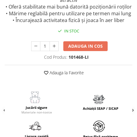
atractiv
• Oferă stabilitate mai bună datorită poziționării roților
• Mărime reglabilă pentru utilizare pe termen mai lung
• Încurajează activitatea fizică și joaca în aer liber
IN STOC
ADAUGA IN COS
Cod Produs:
101468-LI
Adauga la Favorite
Jucării sigure
Achiziții SEAP / SICAP
Materiale non-toxice
Livrare rapidă
Retur fără probleme