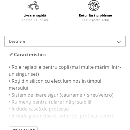
Trenulete & Seturi Feroviare
Invatare prin Joaca
Livrare rapidă
Retur fără probleme
Jucarii pentru Dezvoltare
Din stoc, 24 - 48 ore
14 zile pentru retur
Descriere
✅ Caracteristici:
• Role reglabile pentru copii (mai multe mărimi într-
un singur set)
• Roți din silicon cu efect luminos în timpul
mersului
• Sistem de fixare sigur (catarame + șiret/velcro)
• Rulmenți pentru rulare lină și stabilă
• Include cască de protecție
• Include genunchiere, cotiere și protecții pentru
palme
• Materiale rezistente pentru utilizare îndelungată