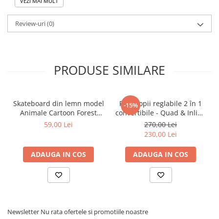
VEZI MAI MULT
• Design modern, atractiv pentru copii
Review-uri
(0)
🎓 Beneficii educaționale:
• Dezvoltă echilibrul și coordonarea
PRODUSE SIMILARE
• Îmbunătățește motricitatea și reflexele
• Încurajează activitatea fizică și un stil de viață
sănătos
Skateboard din lemn model
Role copii reglabile 2 în 1
-15%
• Crește încrederea în sine
Animale Cartoon Forest
convertibile - Quad & Inline
• Ajută la dezvoltarea orientării în spațiu
Friends - 60 cm
cu protecții - Roz
59,00 Lei
270,00 Lei
• Susține disciplina și controlul mișcărilor
230,00 Lei
• Încurajează socializarea în aer liber
ADAUGA IN COS
ADAUGA IN COS
• Face parte din categoria de jucarii educative
🎯 Ideal pentru:
• Începători în mersul pe role
Newsletter
Nu rata ofertele si promotiile noastre