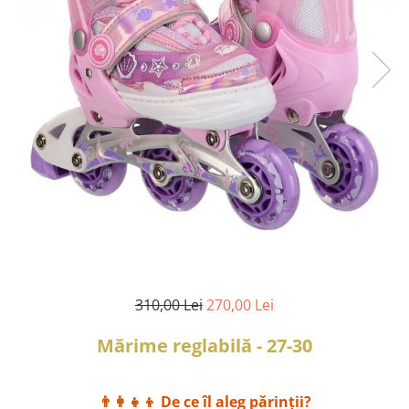
2–3 ani
3–4 ani
4–6 ani
6–8 ani
Jucarii sub 59 lei
Carti & Activitati pentru Copii
Busy Book & Carti Interactive
Carti de Colorat & Activitati
Creative
Carti cu Apa & Reutilizabile
Camera Copilului
310,00 Lei
270,00 Lei
Balansoare & Covorase de Joaca
Carusele & Jucarii pentru Patut
Mărime reglabilă - 27-30
Corturi & Spatii de Joaca
Depozitare & Organizare Jucarii
👨‍👩‍👧‍👦 De ce îl aleg părinții?