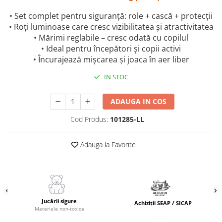
Masinute Electrice
• Set complet pentru siguranță: role + cască + protecții
Role si Skateboard
• Roți luminoase care cresc vizibilitatea și atractivitatea
Trotinete & Triciclete pentru Copii
• Mărimi reglabile – cresc odată cu copilul
Joaca de Vara & Apa
• Ideal pentru începători și copii activi
Piscina & Joaca cu Apa
• Încurajează mișcarea și joaca în aer liber
Colaci & Saltele Gonflabile
IN STOC
Jucarii pentru Plaja
ADAUGA IN COS
Joaca in Aer Liber
Cod Produs:
101285-LL
Toate Jucariile pentru Copii
Jucarii Educative & Invatare
Adauga la Favorite
Jucarii Interactive & Sensoriale
Jucarii pentru Bebe (0–2 ani)
Jocuri de Constructie & Asamblare
Puzzle & Jocuri de Logica
Jucării sigure
Achiziții SEAP / SICAP
Jucarii din Lemn Natural
Materiale non-toxice