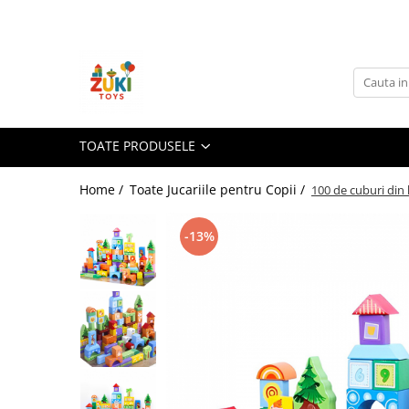
Toate Produsele
Jucarii pentru calatorii
Pachete ZukiToys
Recomandari Zuki
TOATE PRODUSELE
Cadouri pentru Copii
Home /
Toate Jucariile pentru Copii /
100 de cuburi din 
Cadouri Aniversare
Cadouri de Sarbatori
-13%
Cadouri dupa Buget
Cadouri sub 59 lei
Cadouri sub 99 lei
Cadouri sub 149 lei
Jucarii pe Varsta Copilului
0–12 luni
1–2 ani