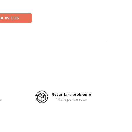
A IN COS
Retur fără probleme
re
14 zile pentru retur