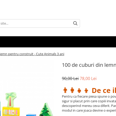
lemn pentru construit - Cute Animals 3 ani
100 de cuburi din lemn
90,00 Lei
78,00 Lei
👨‍👩‍👧‍👦 De ce 
Pentru ca fiecare piesa spune o po
sigur si placut prin care copiii invat
descoperind mereu ceva diferit. Pari
modul in care joaca devine o experie