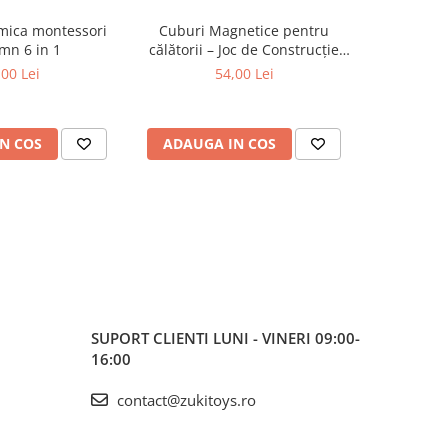
tmica montessori
Cuburi Magnetice pentru
Set figu
mn 6 in 1
călătorii – Joc de Construcție
anima
STEM, 3 ani+
m
,00 Lei
54,00 Lei
N COS
ADAUGA IN COS
ADAUG
SUPORT CLIENTI
LUNI - VINERI 09:00-
16:00
contact@zukitoys.ro