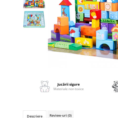
2–3 ani
3–4 ani
4–6 ani
6–8 ani
Jucarii sub 59 lei
Carti & Activitati pentru Copii
Busy Book & Carti Interactive
Carti de Colorat & Activitati
Creative
Distribuie
Carti cu Apa & Reutilizabile
pe
Camera Copilului
Facebook
Jucării sigure
Balansoare & Covorase de Joaca
Materiale non-toxice
Carusele & Jucarii pentru Patut
Corturi & Spatii de Joaca
Depozitare & Organizare Jucarii
Review-uri
(0)
Descriere