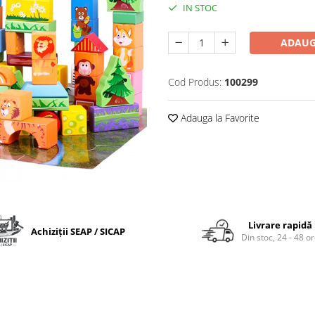
IN STOC
ADAUG
Cod Produs:
100299
Adauga la Favorite
Livrare rapidă
Achiziții SEAP / SICAP
Din stoc, 24 - 48 o