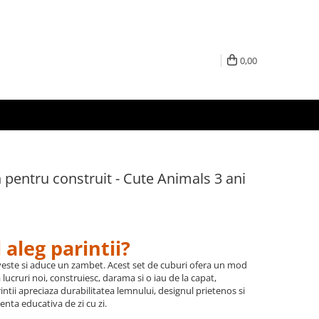
0,00
 pentru construit - Cute Animals 3 ani
il aleg parintii?
veste si aduce un zambet. Acest set de cuburi ofera un mod
a lucruri noi, construiesc, darama si o iau de la capat,
ntii apreciaza durabilitatea lemnului, designul prietenos si
nta educativa de zi cu zi.