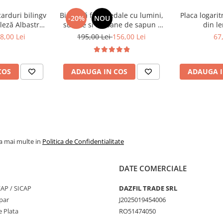
carduri bilingv
Bicicletă fără pedale cu lumini,
Placa logari
-20%
NOU
leză Albastru
sunete si baloane de sapun -
din le
448 cuvinte)
roz
8,00 Lei
195,00 Lei
156,00 Lei
67
COS
ADAUGA IN COS
ADAUGA I
la mai multe in
Politica de Confidentialitate
DATE COMERCIALE
SEAP / SICAP
DAZFIL TRADE SRL
par
J2025019454006
 Plata
RO51474050