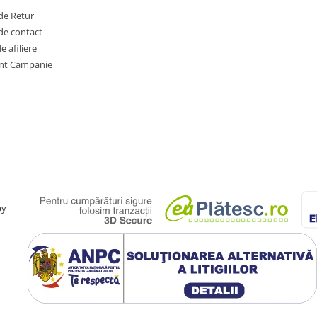
de Retur
de contact
 afiliere
nt Campanie
by