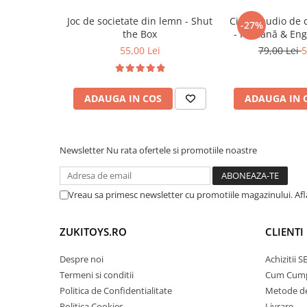
Trenulete & Seturi Feroviare
Joc de societate din lemn - Shut
Cititor audio de 
Invatare prin Joaca
-27%
the Box
- Română & Eng
Jucarii pentru Dezvoltare
(224 carduri / 
55,00 Lei
79,00 Lei
5
ADAUGA IN COS
ADAUGA IN 
Newsletter
Nu rata ofertele si promotiile noastre
Vreau sa primesc newsletter cu promotiile magazinului. Af
ZUKITOYS.RO
CLIENTI
Despre noi
Achizitii 
Termeni si conditii
Cum Cum
Politica de Confidentialitate
Metode de
Politica Cookies
Livrare