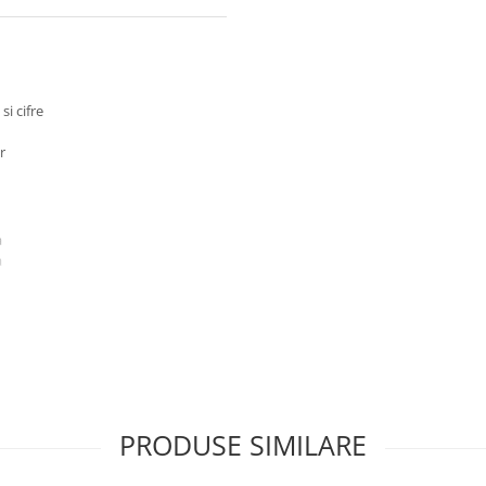
si cifre
r
a
a
ilor
PRODUSE SIMILARE