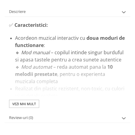
Descriere
✅
Caracteristici:
Acordeon muzical interactiv cu
doua moduri de
functionare
:
🔹
Mod manual
– copilul intinde singur burduful
si apasa tastele pentru a crea sunete autentice
🔹
Mod automat
– reda automat pana la
10
melodii presetate
, pentru o experienta
muzicala completa
Realizat din plastic rezistent, non-toxic, cu culori
vii si detalii realiste
Dimensiune compacta, usor de manevrat,
VEZI MAI MULT
perfecta pentru mainile copiilor mici
Functioneaza pe baterii (neincluse) si emite
Review-uri
(0)
sunete clare si placute