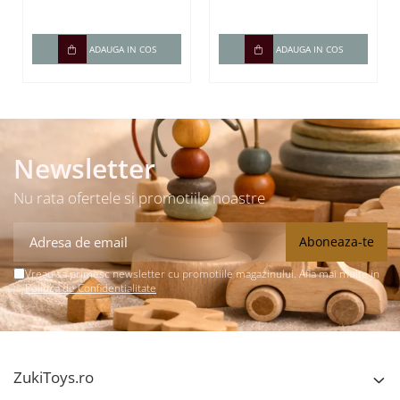
carduri / 448
cuvinte)
ADAUGA IN COS
ADAUGA IN COS
Newsletter
Nu rata ofertele si promotiile noastre
Vreau sa primesc newsletter cu promotiile magazinului. Afla mai multe in
Politica de Confidentialitate
ZukiToys.ro