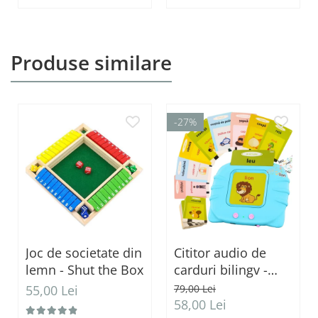
Produse similare
-27%
Joc de societate din
Cititor audio de
lemn - Shut the Box
carduri bilingv -
Română & Engleză
55,00 Lei
79,00 Lei
Albastru (224
58,00 Lei