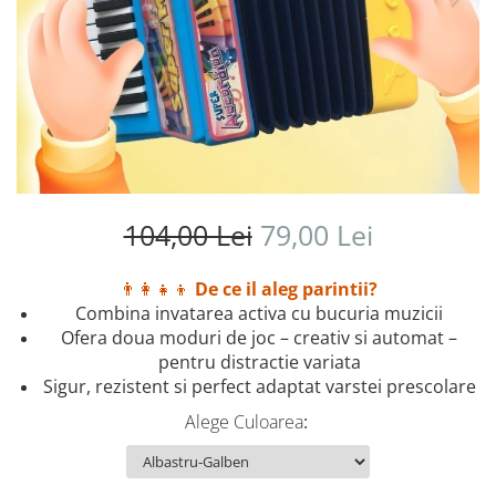
104,00 Lei
79,00 Lei
👨‍👩‍👧‍👦
De ce il aleg parintii?
Combina invatarea activa cu bucuria muzicii
Ofera doua moduri de joc – creativ si automat –
pentru distractie variata
Sigur, rezistent si perfect adaptat varstei prescolare
Alege Culoarea
: