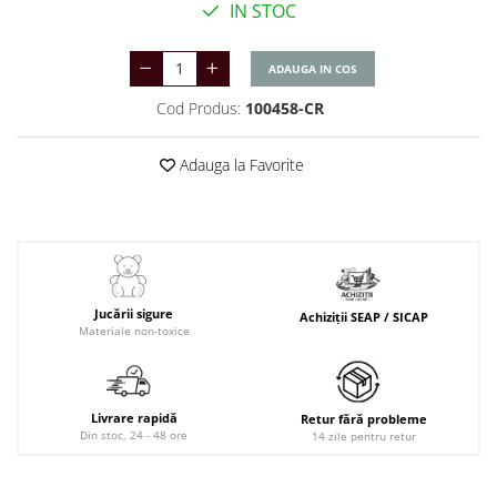
IN STOC
ADAUGA IN COS
Cod Produs:
100458-CR
Adauga la Favorite
Jucării sigure
Achiziții SEAP / SICAP
Materiale non-toxice
Livrare rapidă
Retur fără probleme
Din stoc, 24 - 48 ore
14 zile pentru retur