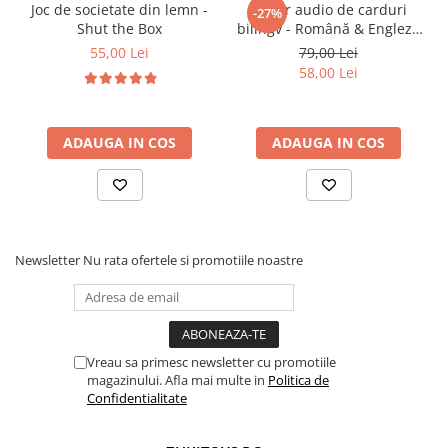
telecomenzii
Joc de societate din lemn -
Cititor audio de carduri
-27%
Dezvolta simțul responsabilității și empatia prin
Shut the Box
bilingv - Română & Engleză
Albastru (224 carduri / 448
scenarii de ajutor
55,00 Lei
79,00 Lei
cuvinte)
58,00 Lei
Distracție activă care combină tehnologia cu
jocul fizic
🎯
Ideal pentru:
ADAUGA IN COS
ADAUGA IN COS
Copii 3+ ani pasionați de mașini și vehicule de
intervenție
Joacă acasă, la petreceri sau în momentul liber
Cadou potrivit pentru băieți și fete interesați de
Newsletter
Nu rata ofertele si promotiile noastre
mașini realiste
Vreau sa primesc newsletter cu promotiile
magazinului. Afla mai multe in
Politica de
Confidentialitate