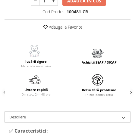
ADAUGA IN COS
Masinute Electrice
Cod Produs:
100481-CR
Role si Skateboard
Trotinete & Triciclete pentru Copii
Adauga la Favorite
Joaca de Vara & Apa
Piscina & Joaca cu Apa
Colaci & Saltele Gonflabile
Jucarii pentru Plaja
Jucării sigure
Achiziții SEAP / SICAP
Joaca in Aer Liber
Materiale non-toxice
Toate Jucariile pentru Copii
Jucarii Educative & Invatare
Jucarii Interactive & Sensoriale
Livrare rapidă
Retur fără probleme
Din stoc, 24 - 48 ore
14 zile pentru retur
Jucarii pentru Bebe (0–2 ani)
Jocuri de Constructie & Asamblare
Descriere
Puzzle & Jocuri de Logica
Jucarii din Lemn Natural
✅
Caracteristici: