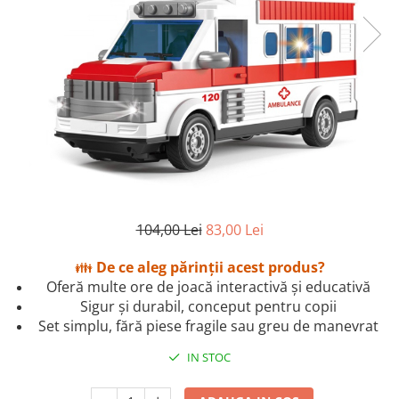
2–3 ani
3–4 ani
4–6 ani
6–8 ani
Jucarii sub 59 lei
Carti & Activitati pentru Copii
Busy Book & Carti Interactive
Carti de Colorat & Activitati
Creative
104,00 Lei
83,00 Lei
Carti cu Apa & Reutilizabile
👪
De ce aleg părinții acest produs?
Camera Copilului
Oferă multe ore de joacă interactivă și educativă
Balansoare & Covorase de Joaca
Sigur și durabil, conceput pentru copii
Set simplu, fără piese fragile sau greu de manevrat
Carusele & Jucarii pentru Patut
Corturi & Spatii de Joaca
IN STOC
Depozitare & Organizare Jucarii