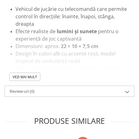
Trenulete & Seturi Feroviare
Vehicul de jucărie cu telecomandă care permite
Invatare prin Joaca
control în direcțiile: înainte, înapoi, stânga,
Jucarii pentru Dezvoltare
dreapta
Efecte realiste de
lumini și sunete
pentru o
experiență de joc captivantă
Dimensiuni: aprox.
22 × 10 × 7,5 cm
Design în culori alb cu accente roșii, model
inspirat de ambulanță reală
Material: plastic durabil, cu margini rotunjite
pentru siguranță
VEZI MAI MULT
Funcționează pe baterii (nu sunt incluse)
Review-uri
(0)
🎓
Beneficii educaționale și recreative:
Încurajează jocul de rol — copiii pot imagina
misiuni de salvare și intervenție
PRODUSE SIMILARE
Stimulează coordonarea mână–ochi și
dezvoltarea reflexelor prin controlul