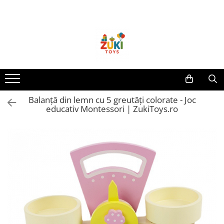
Toate Produsele
Jucarii pentru calatorii
Pachete ZukiToys
Recomandari Zuki
Cadouri pentru Copii
Balanță din lemn cu 5 greutăți colorate - Joc
Cadouri Aniversare
educativ Montessori | ZukiToys.ro
Cadouri de Sarbatori
Cadouri dupa Buget
Cadouri sub 59 lei
Cadouri sub 99 lei
Cadouri sub 149 lei
Jucarii pe Varsta Copilului
0–12 luni
1–2 ani