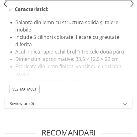
Trenulete & Seturi Feroviare
✅
Caracteristici:
Invatare prin Joaca
Jucarii pentru Dezvoltare
Balanță din lemn cu structură solidă și talere
mobile
Include 5 cilindri colorate, fiecare cu greutate
diferită
Acul indică rapid echilibrul între cele două părți
Dimensiuni aproximative: 33,5 × 12,5 × 22 cm
Fabricată din lemn finisat, vopsit cu culori non-
toxice
Recomandată copiilor 3 ani+
VEZI MAI MULT
🎓
Beneficii educaționale:
Review-uri
(0)
Ilustrează principiul echilibrului și diferențelor
de greutate
Dezvoltă motricitatea fină și coordonarea
mână–ochi în manipulare
RECOMANDARI
Încurajează logica și raționamentul spațial prin