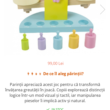
2–3 ani
3–4 ani
4–6 ani
6–8 ani
Jucarii sub 59 lei
Carti & Activitati pentru Copii
Busy Book & Carti Interactive
Carti de Colorat & Activitati
Creative
99,00 Lei
Carti cu Apa & Reutilizabile
👨‍👩‍👧‍👦
De ce îl aleg părinții?
Camera Copilului
Balansoare & Covorase de Joaca
Parinții apreciază acest joc pentru că transformă
învățarea greutății în joacă. Copiii explorează distincții
Carusele & Jucarii pentru Patut
logice într-un mod vizual și tactil, iar manipularea
Corturi & Spatii de Joaca
pieselor îi implică activ și natural.
Depozitare & Organizare Jucarii
IN STOC