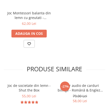
comparare practică
Joc Montessori balanta din
🎯
Ideal pentru:
lemn cu greutati -
ZukiToys.ro
62,00 Lei
Copii 3 ani+
Activități educative acasă, la grădiniță sau în
ADAUGA IN COS
grupuri mici
Cadou util pentru pasionații de joacă creativă și
învățare
PRODUSE SIMILARE
Joc de societate din lemn -
Cititor audio de carduri
-27%
Shut the Box
bilingv - Română & Engleză
Albastru (224 carduri / 448
55,00 Lei
79,00 Lei
cuvinte)
58,00 Lei