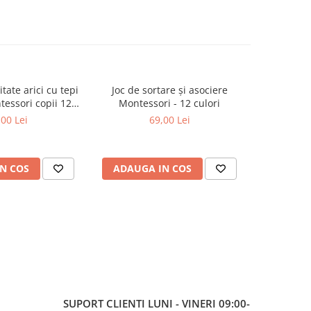
itate arici cu tepi
Joc de sortare și asociere
Set figu
tessori copii 12
Montessori - 12 culori
anima
uni+
m
,00 Lei
69,00 Lei
N COS
ADAUGA IN COS
ADAUG
SUPORT CLIENTI
LUNI - VINERI 09:00-