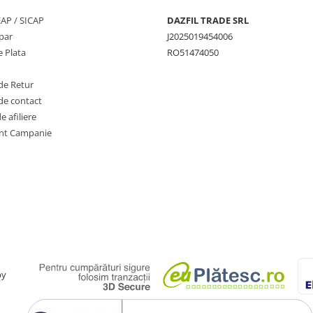
SEAP / SICAP
DAZFIL TRADE SRL
par
J2025019454006
 Plata
RO51474050
de Retur
de contact
 afiliere
nt Campanie
by