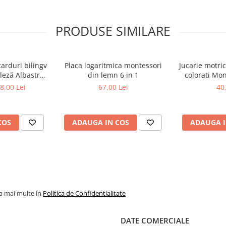
i
ndența
PRODUSE SIMILARE
e
carduri bilingv
Placa logaritmica montessori
Jucarie motric
leză Albastru
din lemn 6 in 1
colorati Mon
448 cuvinte)
l
8,00 Lei
67,00 Lei
40
COS
ADAUGA IN COS
ADAUGA I
la mai multe in
Politica de Confidentialitate
DATE COMERCIALE