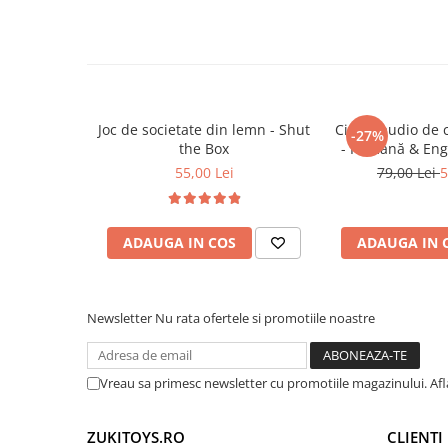
• dezvoltă echilibrul și coordonarea mână-och
Trenulete & Seturi Feroviare
• îmbunătățește motricitatea grosieră
Invatare prin Joaca
• stimulează încrederea în mișcare și indepe
Jucarii pentru Dezvoltare
• încurajează joaca activă în aer liber
• susține obiceiuri sănătoase de mișcare
• face parte din categoria de
jucarii educativ
Joc de societate din lemn - Shut
Cititor audio de 
-27%
the Box
- Română & Eng
(224 carduri / 
55,00 Lei
79,00 Lei
5
🎯
Ideal pentru:
ADAUGA IN COS
ADAUGA IN 
• copii 1-3 ani
• dezvoltarea echilibrului și coordonării
• joacă activă în aer liber
• activități fizice sigure pentru cei mici
Newsletter
Nu rata ofertele si promotiile noastre
• cadouri educative și distractive
Vreau sa primesc newsletter cu promotiile magazinului. Af
ZUKITOYS.RO
CLIENTI