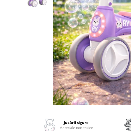
2–3 ani
3–4 ani
4–6 ani
6–8 ani
Jucarii sub 59 lei
Carti & Activitati pentru Copii
Busy Book & Carti Interactive
Carti de Colorat & Activitati
Creative
Carti cu Apa & Reutilizabile
Camera Copilului
Balansoare & Covorase de Joaca
Carusele & Jucarii pentru Patut
Distribuie
pe
Corturi & Spatii de Joaca
Facebook
Jucării sigure
Depozitare & Organizare Jucarii
Materiale non-toxice