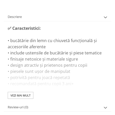
Descriere
✅
Caracteristici:
• bucătărie din lemn cu chiuvetă funcțională și
accesoriile aferente
• include ustensile de bucătărie și piese tematice
• finisaje netoxice și materiale sigure
• design atractiv și prietenos pentru copii
• piesele sunt ușor de manipulat
• potrivită pentru joacă repetată
• recomandată pentru copii 3 ani+
VEZI MAI MULT
🎓
Beneficii educaționale:
Review-uri
(0)
• dezvoltă coordonarea mână-ochi și motricitatea