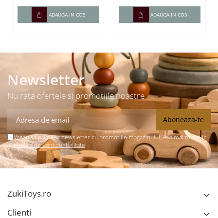
cuvinte)
ADAUGA IN COS
ADAUGA IN COS
Newsletter
Nu rata ofertele si promotiile noastre
Vreau sa primesc newsletter cu promotiile magazinului. Afla mai multe in
Politica de Confidentialitate
ZukiToys.ro
Clienti