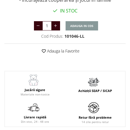
• încurajează cooperarea și jocul în familie
IN STOC
ADAUGA IN COS
Cod Produs:
101046-LL
Adauga la Favorite
Jucării sigure
Achiziții SEAP / SICAP
Materiale non-toxice
Livrare rapidă
Retur fără probleme
Din stoc, 24 - 48 ore
14 zile pentru retur