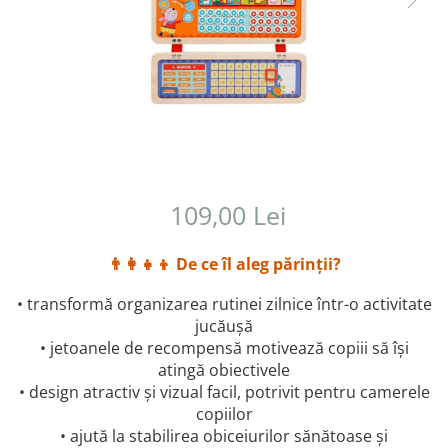
109,00 Lei
👨‍👩‍👧‍👦
De ce îl aleg părinții?
• transformă organizarea rutinei zilnice într-o activitate
jucăușă
• jetoanele de recompensă motivează copiii să își
atingă obiectivele
• design atractiv și vizual facil, potrivit pentru camerele
copiilor
• ajută la stabilirea obiceiurilor sănătoase și