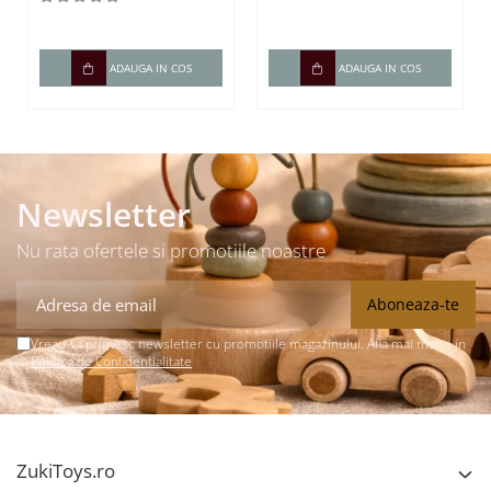
carduri / 448
cuvinte)
ADAUGA IN COS
ADAUGA IN COS
Newsletter
Nu rata ofertele si promotiile noastre
Vreau sa primesc newsletter cu promotiile magazinului. Afla mai multe in
Politica de Confidentialitate
ZukiToys.ro