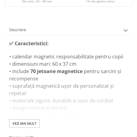
Din stoc, 24 - 48 ore
14 zile pentru retur
Descriere
✅
Caracteristici:
• calendar magnetic responsabilitate pentru copii
• dimensiuni mari: 60 x 37 cm
• include
70 jetoane magnetice
pentru sarcini și
recompense
• suprafață magnetică ușor de personalizat și
repetat
• materiale sigure, durabile și ușor de curățat
• design colorat și intuitiv
• recomandat pentru copii 3 ani+
VEZI MAI MULT
🎓
Beneficii educaționale: