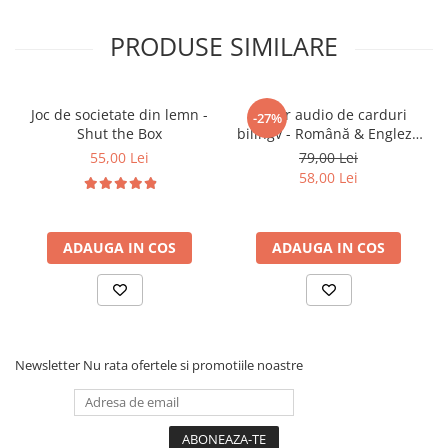
🎯
Ideal pentru:
PRODUSE SIMILARE
Activitati Montessori acasa sau in gradinite
Parinti care cauta o jucarie multifunctionala, durabila si
educativa
Joc de societate din lemn -
Cadou inspirat pentru dezvoltarea timpurie si joaca
Cititor audio de carduri
-27%
inteligenta
Shut the Box
bilingv - Română & Engleză
Albastru (224 carduri / 448
55,00 Lei
79,00 Lei
cuvinte)
58,00 Lei
ADAUGA IN COS
ADAUGA IN COS
Newsletter
Nu rata ofertele si promotiile noastre