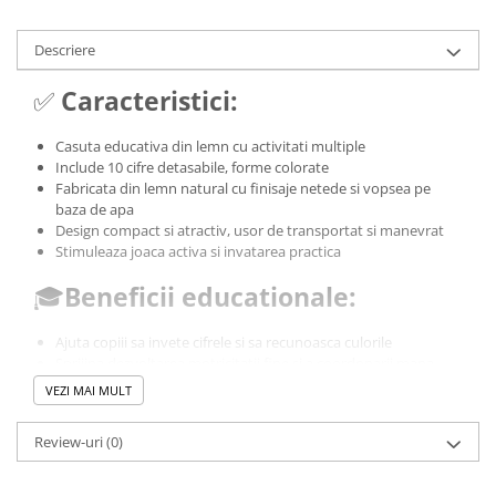
Descriere
✅
Caracteristici:
Casuta educativa din lemn cu activitati multiple
Include 10 cifre detasabile, forme colorate
Fabricata din lemn natural cu finisaje netede si vopsea pe
baza de apa
Design compact si atractiv, usor de transportat si manevrat
Stimuleaza joaca activa si invatarea practica
🎓
Beneficii educationale:
Ajuta copiii sa invete cifrele si sa recunoasca culorile
Sprijina dezvoltarea motricitatii fine si a coordonarii mana-
ochi
VEZI MAI MULT
Ofera primele notiuni despre timp prin ceasul analogic
Invatarea prin incercare, potrivire si manipulare directa
Review-uri
(0)
Incurajeaza gandirea logica, atentia si rabdarea