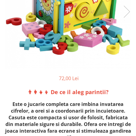
72,00 Lei
👨‍👩‍👧‍👦 De ce il aleg parintii?
Este o jucarie completa care imbina invatarea
cifrelor, a orei si a coordonarii prin incuietoare.
Casuta este compacta si usor de folosit, fabricata
din materiale sigure si durabile. Ofera ore intregi de
joaca interactiva fara ecrane si stimuleaza gandirea