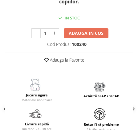
copiilor.
IN STOC
ADAUGA IN COS
Cod Produs:
100240
Adauga la Favorite
Jucării sigure
Achiziții SEAP / SICAP
Materiale non-toxice
Livrare rapidă
Retur fără probleme
Din stoc, 24 - 48 ore
14 zile pentru retur