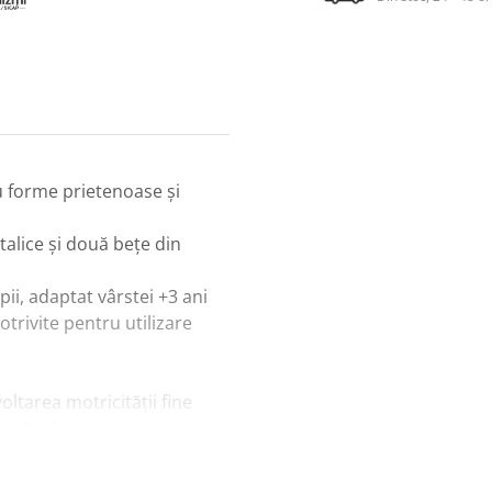
u forme prietenoase și
etalice și două bețe din
i, adaptat vârstei +3 ani
otrivite pentru utilizare
tarea motricității fine
o–Re–Mi…), culorilor și
tea prin activități