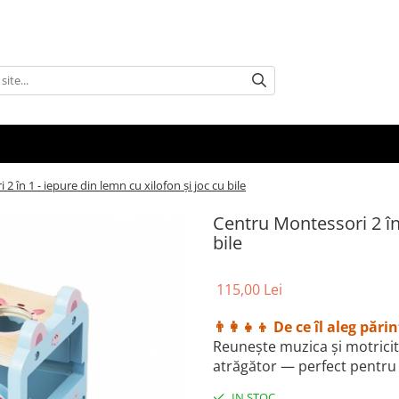
2 în 1 - iepure din lemn cu xilofon și joc cu bile
Centru Montessori 2 în 
bile
115,00 Lei
👨‍👩‍👧‍👦 De ce îl aleg părin
Reunește muzica și motricit
atrăgător — perfect pentru 
IN STOC