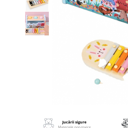
2–3 ani
3–4 ani
4–6 ani
6–8 ani
Jucarii sub 59 lei
Carti & Activitati pentru Copii
Busy Book & Carti Interactive
Carti de Colorat & Activitati
Creative
Carti cu Apa & Reutilizabile
Camera Copilului
Balansoare & Covorase de Joaca
Carusele & Jucarii pentru Patut
Distribuie
Corturi & Spatii de Joaca
pe
Facebook
Jucării sigure
Depozitare & Organizare Jucarii
Materiale non-toxice