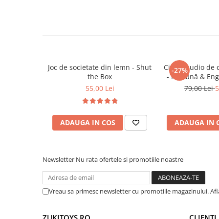
Trenulete & Seturi Feroviare
interactive și muzicale
Invatare prin Joaca
🎯 Ideal pentru:
Copii de peste 3 ani gata să exploreze jocur
Jucarii pentru Dezvoltare
Activități educative acasă sau în grădinițe,
timpurie
Cadouri cu valoare educațională ridicată, 
Joc de societate din lemn - Shut
Cititor audio de 
-27%
învățarea
the Box
- Română & Eng
(224 carduri / 
55,00 Lei
79,00 Lei
5
ADAUGA IN COS
ADAUGA IN 
Newsletter
Nu rata ofertele si promotiile noastre
Vreau sa primesc newsletter cu promotiile magazinului. Af
ZUKITOYS.RO
CLIENTI