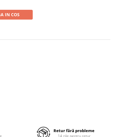
A IN COS
Retur fără probleme
re
14 zile pentru retur