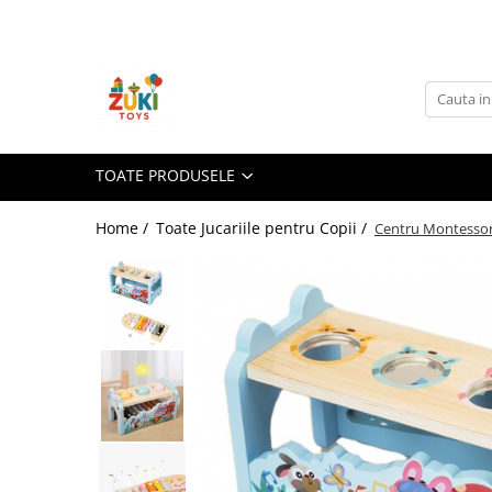
Toate Produsele
Jucarii pentru calatorii
Pachete ZukiToys
Recomandari Zuki
TOATE PRODUSELE
Cadouri pentru Copii
Home /
Toate Jucariile pentru Copii /
Centru Montessori 
Cadouri Aniversare
Cadouri de Sarbatori
Cadouri dupa Buget
Cadouri sub 59 lei
Cadouri sub 99 lei
Cadouri sub 149 lei
Jucarii pe Varsta Copilului
0–12 luni
1–2 ani