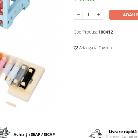
ADAUG
Cod Produs:
100412
Adauga la Favorite
Livrare rapidă
Achiziții SEAP / SICAP
Din stoc, 24 - 48 o