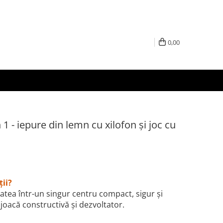
0,00
1 - iepure din lemn cu xilofon și joc cu
ții?
atea într-un singur centru compact, sigur și
joacă constructivă și dezvoltator.