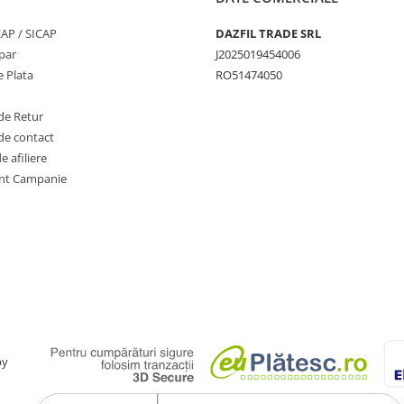
SEAP / SICAP
DAZFIL TRADE SRL
par
J2025019454006
 Plata
RO51474050
de Retur
de contact
 afiliere
nt Campanie
by