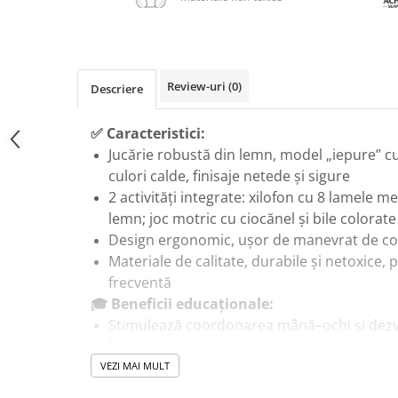
Masinute Electrice
Role si Skateboard
Trotinete & Triciclete pentru Copii
Joaca de Vara & Apa
Review-uri
(0)
Descriere
Piscina & Joaca cu Apa
Colaci & Saltele Gonflabile
✅ Caracteristici:
Jucărie robustă din lemn, model „iepure” c
Jucarii pentru Plaja
culori calde, finisaje netede și sigure
Joaca in Aer Liber
2 activități integrate: xilofon cu 8 lamele m
Toate Jucariile pentru Copii
lemn; joc motric cu ciocănel și bile colorate
Jucarii Educative & Invatare
Design ergonomic, ușor de manevrat de copi
Materiale de calitate, durabile și netoxice, p
Jucarii Interactive & Sensoriale
frecventă
Jucarii pentru Bebe (0–2 ani)
🎓 Beneficii educaționale:
Jocuri de Constructie & Asamblare
Stimulează coordonarea mână–ochi și dezvol
Încurajează înțelegerea notelor muzicale (D
Puzzle & Jocuri de Logica
relația cauză–efect
VEZI MAI MULT
Jucarii din Lemn Natural
Îmbunătățește răbdarea, atenția și creativita