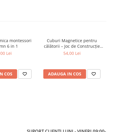
tmica montessori
Cuburi Magnetice pentru
Set figu
mn 6 in 1
călătorii – Joc de Construcție
anima
STEM, 3 ani+
m
,00 Lei
54,00 Lei
N COS
ADAUGA IN COS
ADAUG
SUPORT CLIENTI
LUNI - VINERI 09:00-