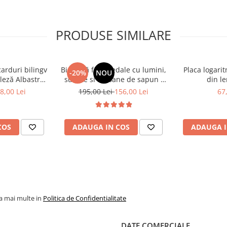
i senzoriale și muzicale
PRODUSE SIMILARE
 pentru dezvoltare
ce combină joaca cu
carduri bilingv
Bicicletă fără pedale cu lumini,
Placa logari
-20%
NOU
leză Albastru
sunete si baloane de sapun -
din le
448 cuvinte)
roz
8,00 Lei
195,00 Lei
156,00 Lei
67
COS
ADAUGA IN COS
ADAUGA I
la mai multe in
Politica de Confidentialitate
DATE COMERCIALE