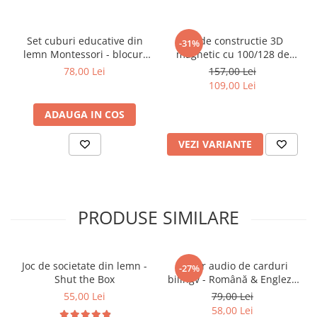
Stimulează logica, planificarea și imaginația
creativă în timpul asamblării
Set cuburi educative din
Set de constructie 3D
-31%
🎯
Ideal pentru:
lemn Montessori - blocuri
magnetic cu 100/128 de
colorate pentru construit,
piese - pentru copii de la 3
78,00 Lei
157,00 Lei
Copii 3 ani+
invatare forme si
ani
109,00 Lei
creativitate
Activități educative acasă, la grădiniță sau în
grupuri
ADAUGA IN COS
Cadou educativ pentru dezvoltare logistică și
VEZI VARIANTE
creativitate
PRODUSE SIMILARE
Joc de societate din lemn -
Cititor audio de carduri
-27%
Shut the Box
bilingv - Română & Engleză
Albastru (224 carduri / 448
55,00 Lei
79,00 Lei
cuvinte)
58,00 Lei