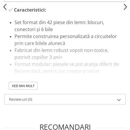
Trenulete & Seturi Feroviare
✅
Caracteristici:
Invatare prin Joaca
Jucarii pentru Dezvoltare
Set format din 42 piese din lemn: blocuri,
conectori și 6 bile
Permite construirea personalizată a circuitelor
prin care bilele alunecă
Fabricat din lemn robust vopsit non-toxice,
potrivit copiilor 3 ani+
Format modular: piesele se pot aranja diferit de
fiecare dată, pentru joc creativ și variat
🎓
Beneficii educaționale:
VEZI MAI MULT
Încurajează înțelegerea relației cauză–efect prin
Review-uri
(0)
construirea circuitelor și urmărirea mișcării
bilelor
Dezvoltă coordonarea mână-ochi și motricitatea
fină
RECOMANDARI