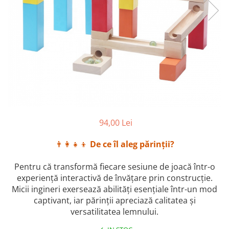
2–3 ani
3–4 ani
4–6 ani
6–8 ani
Jucarii sub 59 lei
Carti & Activitati pentru Copii
Busy Book & Carti Interactive
Carti de Colorat & Activitati
94,00 Lei
Creative
Carti cu Apa & Reutilizabile
👨‍👩‍👧‍👦
De ce îl aleg părinții?
Camera Copilului
Pentru că transformă fiecare sesiune de joacă într-o
Balansoare & Covorase de Joaca
experiență interactivă de învățare prin construcție.
Carusele & Jucarii pentru Patut
Micii ingineri exersează abilități esențiale într-un mod
captivant, iar părinții apreciază calitatea și
Corturi & Spatii de Joaca
versatilitatea lemnului.
Depozitare & Organizare Jucarii