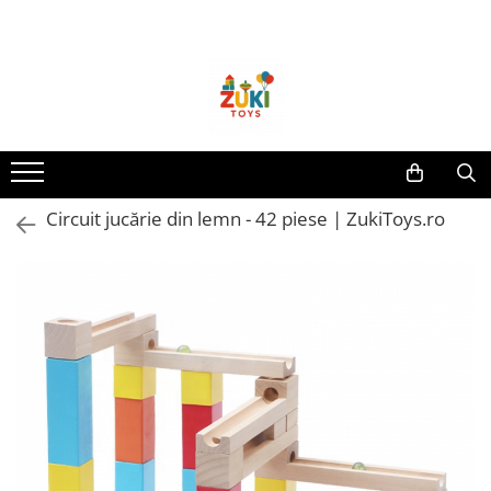
Toate Produsele
Jucarii pentru calatorii
Pachete ZukiToys
Recomandari Zuki
Cadouri pentru Copii
Circuit jucărie din lemn - 42 piese | ZukiToys.ro
Cadouri Aniversare
Cadouri de Sarbatori
Cadouri dupa Buget
Cadouri sub 59 lei
Cadouri sub 99 lei
Cadouri sub 149 lei
Jucarii pe Varsta Copilului
0–12 luni
1–2 ani