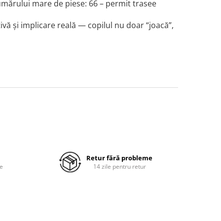
umărului mare de piese: 66 – permit trasee
ivă şi implicare reală — copilul nu doar “joacă”,
Retur fără probleme
re
14 zile pentru retur