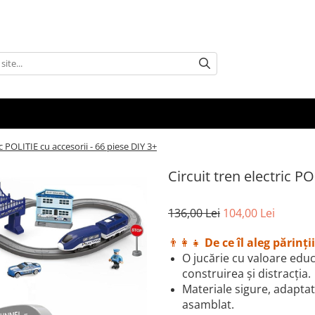
ic POLITIE cu accesorii - 66 piese DIY 3+
Circuit tren electric PO
136,00 Lei
104,00 Lei
👨‍👩‍👧
De ce îl aleg părinţii
O jucărie cu valoare educ
construirea şi distracţia.
Materiale sigure, adaptat
asamblat.