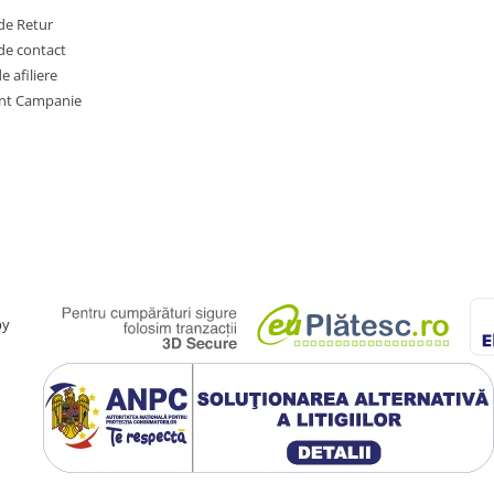
de Retur
de contact
 afiliere
nt Campanie
by