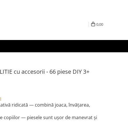
0,00
LITIE cu accesorii - 66 piese DIY 3+
:
ativă ridicată — combină joaca, învăţarea,
e copiilor — piesele sunt uşor de manevrat şi