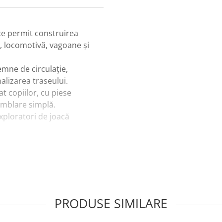
e permit construirea
e, locomotivă, vagoane şi
mne de circulaţie,
alizarea traseului.
at copiilor, cu piese
amblare simplă.
exploratori de joacă
lor: ei îşi creează traseul
cul.
 mână–ochi prin
cuitului.
zare: copilul decide
PRODUSE SIMILARE