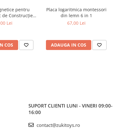
netice pentru
Placa logaritmica montessori
Set figu
oc de Construcție
din lemn 6 in 1
anima
, 3 ani+
m
,00 Lei
67,00 Lei
N COS
ADAUGA IN COS
ADAUG
SUPORT CLIENTI
LUNI - VINERI 09:00-
16:00
contact@zukitoys.ro