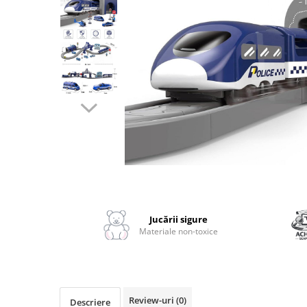
2–3 ani
3–4 ani
4–6 ani
6–8 ani
Jucarii sub 59 lei
Carti & Activitati pentru Copii
Busy Book & Carti Interactive
Carti de Colorat & Activitati
Creative
Distribuie
Carti cu Apa & Reutilizabile
pe
Camera Copilului
Facebook
Jucării sigure
Balansoare & Covorase de Joaca
Materiale non-toxice
Carusele & Jucarii pentru Patut
Corturi & Spatii de Joaca
Depozitare & Organizare Jucarii
Review-uri
(0)
Descriere