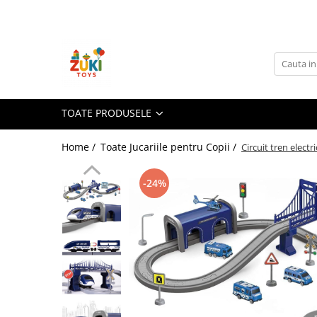
Toate Produsele
Jucarii pentru calatorii
Pachete ZukiToys
Recomandari Zuki
TOATE PRODUSELE
Cadouri pentru Copii
Home /
Toate Jucariile pentru Copii /
Circuit tren electr
Cadouri Aniversare
Cadouri de Sarbatori
-24%
Cadouri dupa Buget
Cadouri sub 59 lei
Cadouri sub 99 lei
Cadouri sub 149 lei
Jucarii pe Varsta Copilului
0–12 luni
1–2 ani