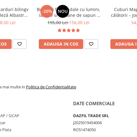
 construirea şi
carduri bilingv
Bicicletă fără pedale cu lumini,
Cuburi Mag
-20%
NOU
leză Albastru
sunete si baloane de sapun -
călătorii – J
448 cuvinte)
roz
STEM
culele şi jocurile de
8,00 Lei
195,00 Lei
156,00 Lei
54
tivă şi distractivă, ce
COS
ADAUGA IN COS
ADAUGA I
tru micii „ingineri” ai
la mai multe in
Politica de Confidentialitate
DATE COMERCIALE
SEAP / SICAP
DAZFIL TRADE SRL
par
J2025019454006
 Plata
RO51474050