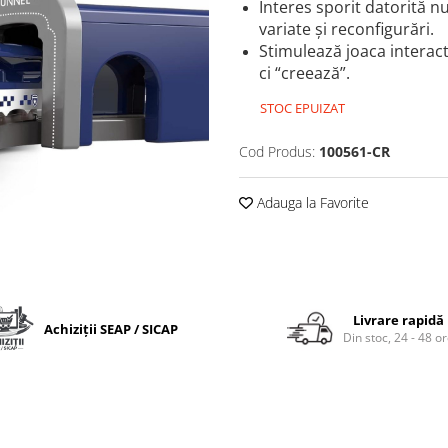
Interes sporit datorită n
variate şi reconfigurări.
Stimulează joaca interact
ci “creează”.
STOC EPUIZAT
Cod Produs:
100561-CR
Adauga la Favorite
Livrare rapidă
Achiziții SEAP / SICAP
Din stoc, 24 - 48 o