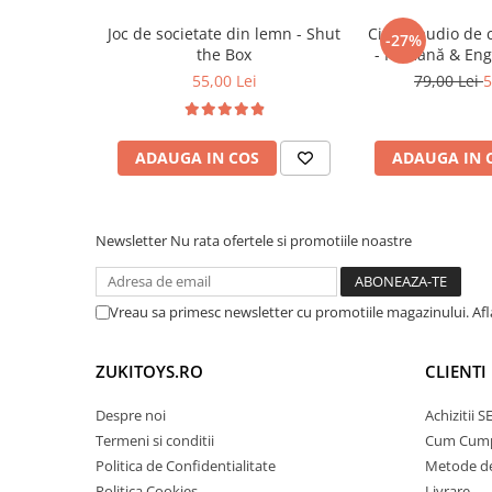
Oferă alternative de joacă activă, implicând
Trenulete & Seturi Feroviare
explorarea, nu numai utilizarea pasivă.
Joc de societate din lemn - Shut
Cititor audio de 
Invatare prin Joaca
-27%
🎯
Ideal pentru:
the Box
- Română & Eng
Jucarii pentru Dezvoltare
(224 carduri / 
Copii de la
55,00 Lei
3 ani+
care iubesc trenurile, vehi
79,00 Lei
5
construcţie.
Părinţi care doresc o jucărie durabilă, educa
ADAUGA IN COS
ADAUGA IN 
poate fi reconfigurată în timp.
Cadouri pentru aniversări, sărbători sau pen
casei.
Newsletter
Nu rata ofertele si promotiile noastre
Vreau sa primesc newsletter cu promotiile magazinului. Af
ZUKITOYS.RO
CLIENTI
Despre noi
Achizitii 
Termeni si conditii
Cum Cum
Politica de Confidentialitate
Metode de
Politica Cookies
Livrare