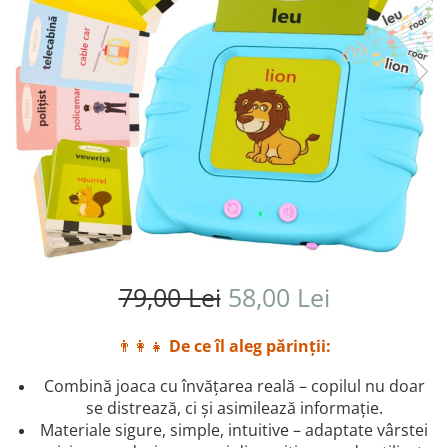
79,00 Lei
58,00 Lei
👨‍👩‍👧
De ce îl aleg părinţii:
Combină joaca cu învăţarea reală – copilul nu doar
se distrează, ci şi asimilează informaţie.
Materiale sigure, simple, intuitive – adaptate vârstei