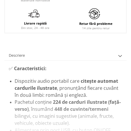
Materiale non-toxice
Livrare rapidă
Retur fără probleme
Din stoc, 24 - 48 ore
14 zile pentru retur
Descriere
✅
Caracteristici:
Dispozitiv audio portabil care
citeşte automat
cardurile ilustrate
, pronunţând fiecare cuvânt
în două limbi: română şi engleză.
Pachetul conţine
224 de carduri ilustrate (faţă-
verso)
, însumând
448 de cuvinte/termeni
bilingvi, cu imagini sugestive (animale, fructe,
vehicule, obiecte uzuale).
Alimentare prin port USB, cu buton ON/OFF,