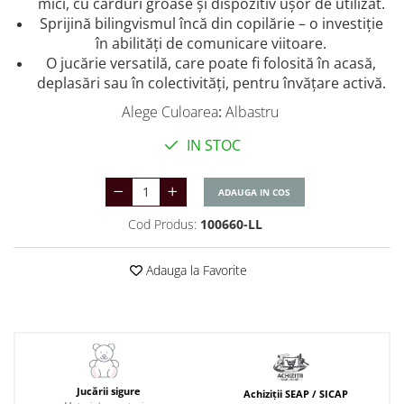
mici, cu carduri groase şi dispozitiv uşor de utilizat.
Sprijină bilingvismul încă din copilărie – o investiţie
în abilităţi de comunicare viitoare.
O jucărie versatilă, care poate fi folosită în acasă,
deplasări sau în colectivităţi, pentru învăţare activă.
Alege Culoarea
:
Albastru
IN STOC
ADAUGA IN COS
Cod Produs:
100660-LL
Adauga la Favorite
Jucării sigure
Achiziții SEAP / SICAP