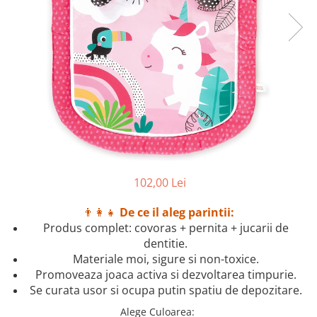
102,00 Lei
👨‍👩‍👧
De ce il aleg parintii:
Produs complet: covoras + pernita + jucarii de
dentitie.
Materiale moi, sigure si non-toxice.
Promoveaza joaca activa si dezvoltarea timpurie.
Se curata usor si ocupa putin spatiu de depozitare.
Alege Culoarea
: