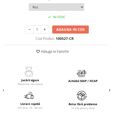
IN STOC
ADAUGA IN COS
Cod Produs:
100527-CR
Adauga la Favorite
Jucării sigure
Achiziții SEAP / SICAP
Materiale non-toxice
Livrare rapidă
Retur fără probleme
Din stoc, 24 - 48 ore
14 zile pentru retur