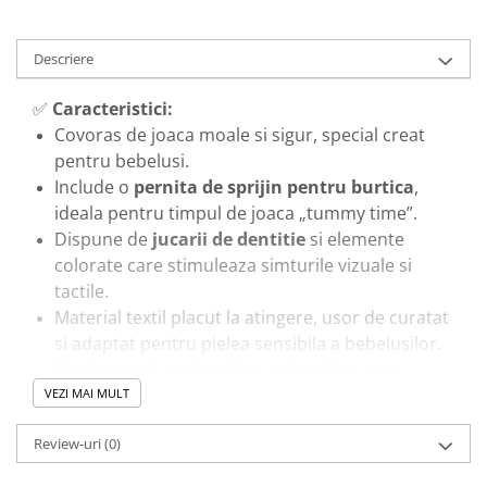
Descriere
✅
Caracteristici:
Covoras de joaca moale si sigur, special creat
pentru bebelusi.
Include o
pernita de sprijin pentru burtica
,
ideala pentru timpul de joaca „tummy time”.
Dispune de
jucarii de dentitie
si elemente
colorate care stimuleaza simturile vizuale si
tactile.
Material textil placut la atingere, usor de curatat
si adaptat pentru pielea sensibila a bebelusilor.
Design vesel, cu tematica maimutica, care
incurajeaza joaca si buna dispozitie.
VEZI MAI MULT
🎓
Beneficii educationale & de dezvoltare:
Review-uri
(0)
Ajuta la
intarirea musculaturii gatului si
spatelui
prin joaca pe burtica.