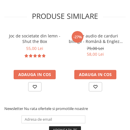
Stimuleaza
coordonarea mana-ochi
si
curiozitatea naturala a bebelusului.
PRODUSE SIMILARE
Dezvolta
abilitatile senzoriale
prin texturi,
forme si culori diferite.
Creeaza un spatiu sigur si confortabil pentru
Joc de societate din lemn -
Cititor audio de carduri
-27%
primele miscari si descoperiri.
Shut the Box
bilingv - Română & Engleză
🎯
Ideal pentru:
Albastru (224 carduri / 448
55,00 Lei
79,00 Lei
Bebeluși de la
0 luni+
, in special pentru perioada
cuvinte)
58,00 Lei
de tummy time.
Joaca zilnica acasa, in camera copilului sau in
calatorii.
ADAUGA IN COS
ADAUGA IN COS
Cadou practic si dragut pentru parinti si nou-
nascuti.
Newsletter
Nu rata ofertele si promotiile noastre