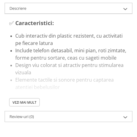
Descriere
✅
Caracteristici:
Cub interactiv din plastic rezistent, cu activitati
pe fiecare latura
Include telefon detasabil, mini pian, roti zimtate,
forme pentru sortare, ceas cu sageti mobile
Design viu colorat si atractiv pentru stimularea
vizuala
Elemente tactile si sonore pentru captarea
atentiei bebelusilor
🎓
Beneficii educationale:
VEZI MAI MULT
Ajuta la dezvoltarea coordonarii mana-ochi si a
Review-uri
(0)
motricitatii fine
Stimuleaza auzul, vederea si simtul tactil