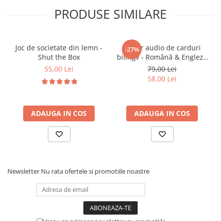
Promoveaza explorarea, invatarea prin joaca si
PRODUSE SIMILARE
recunoasterea formelor si culorilor
Ofera primele notiuni despre timp, muzica si
relatii cauza-efect
Joc de societate din lemn -
Cititor audio de carduri
Sprijina dezvoltarea abilitatilor cognitive timpurii
-27%
Shut the Box
bilingv - Română & Engleză
Albastru (224 carduri / 448
55,00 Lei
79,00 Lei
cuvinte)
58,00 Lei
🎯
Ideal pentru:
Cadou perfect pentru aniversari sau prima
jucarie interactiva
ADAUGA IN COS
ADAUGA IN COS
Activitati zilnice de descoperire si invatare acasa
Parinti care cauta o jucarie completa si
multifunctionala
Newsletter
Nu rata ofertele si promotiile noastre