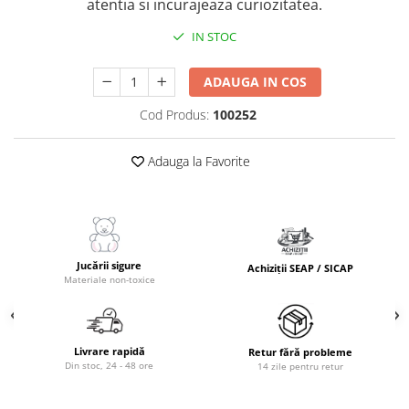
atentia si incurajeaza curiozitatea.
IN STOC
ADAUGA IN COS
Cod Produs:
100252
Adauga la Favorite
Jucării sigure
Achiziții SEAP / SICAP
Materiale non-toxice
Livrare rapidă
Retur fără probleme
Din stoc, 24 - 48 ore
14 zile pentru retur