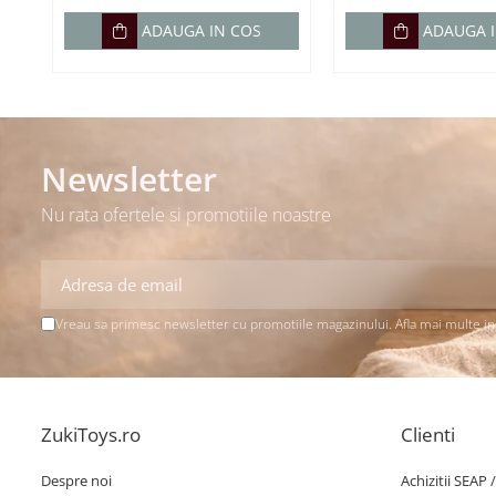
ADAUGA IN COS
ADAUGA 
Newsletter
Nu rata ofertele si promotiile noastre
Vreau sa primesc newsletter cu promotiile magazinului. Afla mai multe i
ZukiToys.ro
Clienti
Despre noi
Achizitii SEAP 