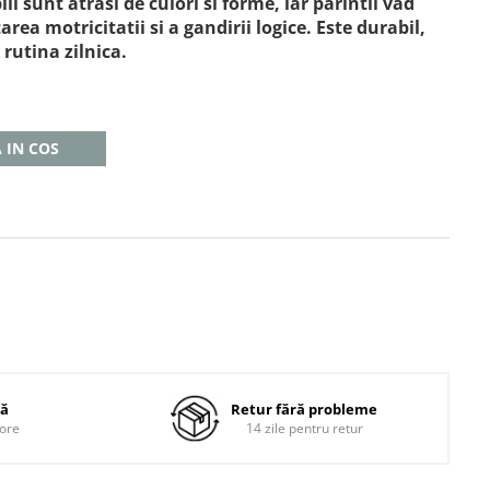
ii sunt atrasi de culori si forme, iar parintii vad
area motricitatii si a gandirii logice. Este durabil,
 rutina zilnica.
 IN COS
dă
Retur fără probleme
 ore
14 zile pentru retur