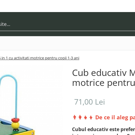
n 1 cu activitati motrice pentru copii 1-3 ani
Cub educativ Mo
motrice pentru 
71,00 Lei
👨‍👩‍👧‍👦 De ce il aleg p
Cubul educativ este prefer