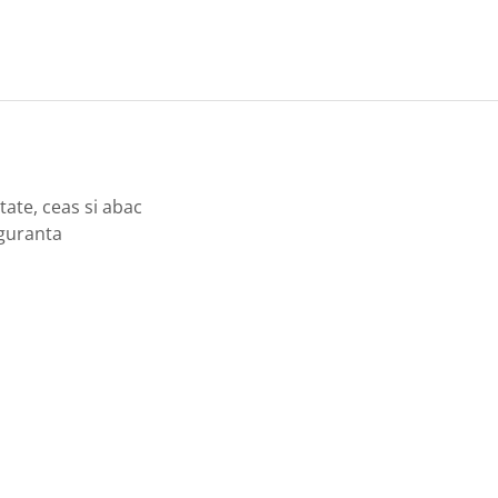
mtate, ceas si abac
iguranta
si notiunii de timp
 a problemelor
i Montessori