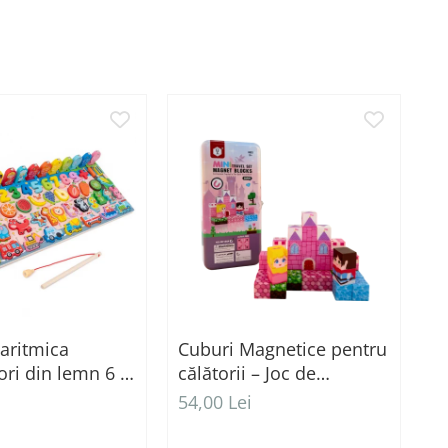
garitmica
Cuburi Magnetice pentru
S
ri din lemn 6 in
călătorii – Joc de
1
Construcție STEM, 3 ani+
m
54,00 Lei
5