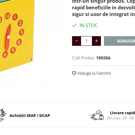
intr-un singur produs. Copi
rapid beneficiile in dezvolt
sigur si usor de integrat in
IN STOC
ADAUGA
Cod Produs:
100266
Adauga la Favorite
Livrare rapi
Achiziții SEAP / SICAP
Din stoc, 24 - 48