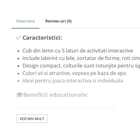
Corturi & Spatii de Joaca
Depozitare & Organizare
Descriere
Review-uri
(0)
Jucarii
Masinute Electrice
✅
Caracteristici:
Role si Skateboard
Cub din lemn cu 5 laturi de activitati interactive
Trotinete & Triciclete pentru Copii
Include labirint cu bile, sortator de forme, roti zi
Joaca de Vara & Apa
Design compact, colturile sunt rotunjite pentru s
Piscina & Joaca cu Apa
Culori vii si atractive, vopsea pe baza de apa
Colaci & Saltele Gonflabile
Ideal pentru joaca interactiva si individuala
Jucarii pentru Plaja
🎓
Beneficii educationale:
Joaca in Aer Liber
Stimuleaza motricitatea fina si grosiera
Toate Jucariile pentru Copii
Incurajeaza logica, atentia si gandirea secventiala
Jucarii Educative & Invatare
VEZI MAI MULT
Invatare timpurie a formelor, culorilor, numerelor 
Jucarii Interactive &
Sustinere in dezvoltarea abilitatilor de rezolvare
Sensoriale
Promoveaza autonomia si concentrarea – principi