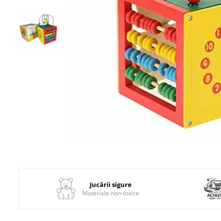
1–2 ani
2–3 ani
3–4 ani
4–6 ani
6–8 ani
Jucarii sub 59 lei
Carti & Activitati pentru Copii
Busy Book & Carti Interactive
Carti de Colorat & Activitati
Creative
Carti cu Apa & Reutilizabile
Distribuie
pe
Camera Copilului
Facebook
Balansoare & Covorase de
Jucării sigure
Joaca
Materiale non-toxice
Carusele & Jucarii pentru
Patut