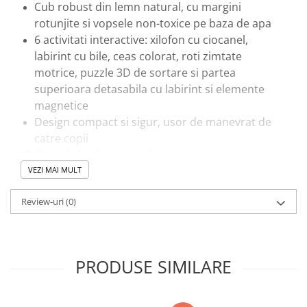
Cub robust din lemn natural, cu margini
rotunjite si vopsele non-toxice pe baza de apa
6 activitati interactive: xilofon cu ciocanel,
labirint cu bile, ceas colorat, roti zimtate
motrice, puzzle 3D de sortare si partea
superioara detasabila cu labirint si elemente
magnetice
Design compact si sigur, usor de manevrat de
catre copii
🎓 Beneficii educationale:
Stimuleaza coordonarea mana-ochi si
VEZI MAI MULT
motricitatea fina prin activitati variate
Review-uri
(0)
Dezvolta gandirea logica, recunoasterea
formelor, culorilor si notiunilor de timp
Sustine creativitatea si curiozitatea prin jocuri
educative atractive
PRODUSE SIMILARE
🎯 Ideal pentru:
Copii peste 1 an care invata prin joaca
Parinti care cauta o jucarie sigura,