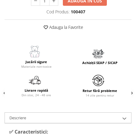
ADAUGA IN COS
Cod Produs:
100407
Adauga la Favorite
Jucării sigure
Achiziții SEAP / SICAP
Materiale non-toxice
Livrare rapidă
Retur fără probleme
Din stoc, 24 - 48 ore
14 zile pentru retur
Descriere
✅ Caracteristici: