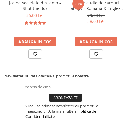
Joc de societate din lemn -
Cititor audio de carduri
-27%
multifunctionala si educativa
Shut the Box
bilingv - Română & Engleză
Cadouri inspirate care aduc bucurie si invatare
Albastru (224 carduri / 448
55,00 Lei
79,00 Lei
in acelasi timp
cuvinte)
58,00 Lei
ADAUGA IN COS
ADAUGA IN COS
Newsletter
Nu rata ofertele si promotiile noastre
Vreau sa primesc newsletter cu promotiile
magazinului. Afla mai multe in
Politica de
Confidentialitate