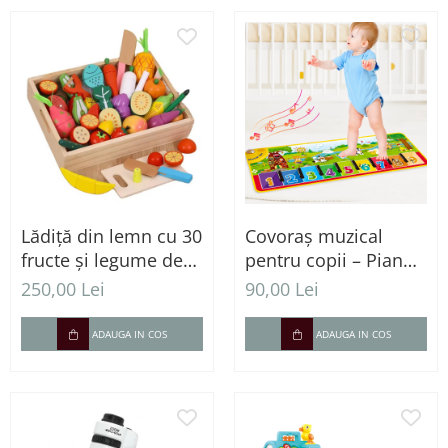
Lădiță din lemn cu 30
Covoraș muzical
fructe și legume de
pentru copii – Pian
feliat, 3 ani+
interactiv cu fermă și
250,00 Lei
90,00 Lei
numere
ADAUGA IN COS
ADAUGA IN COS