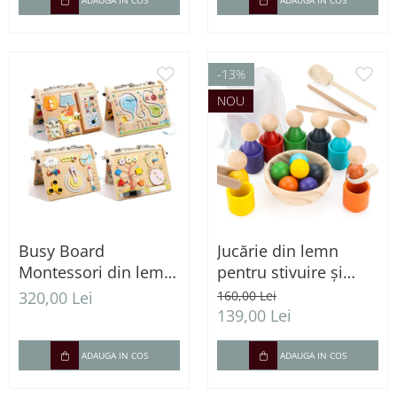
ADAUGA IN COS
ADAUGA IN COS
-13%
NOU
Busy Board
Jucărie din lemn
Montessori din lemn
pentru stivuire și
cu lumini LED și 4
sortare – Forme și
320,00 Lei
160,00 Lei
zone de activități
culori, 2 ani+
139,00 Lei
ADAUGA IN COS
ADAUGA IN COS