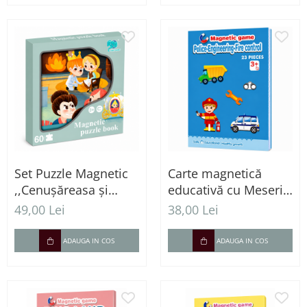
Set Puzzle Magnetic
Carte magnetică
,,Cenușăreasa și
educativă cu Meserii
pantoful de sticlă" –
și piese magnetice
49,00 Lei
38,00 Lei
60 Piese
ADAUGA IN COS
ADAUGA IN COS