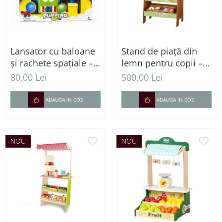
Lansator cu baloane
Stand de piață din
și rachete spațiale –
lemn pentru copii –
Set interactiv cu
Magazin educativ de
80,00 Lei
500,00 Lei
pompă pneumatică
joacă
și vehicule, 3 ani+
ADAUGA IN COS
ADAUGA IN COS
NOU
NOU