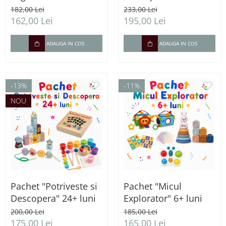
182,00 Lei
233,00 Lei
162,00 Lei
195,00 Lei
ADAUGA IN COS
ADAUGA IN COS
-13%
-11%
NOU
Pachet "Potriveste si
Pachet "Micul
Descopera" 24+ luni
Explorator" 6+ luni
200,00 Lei
185,00 Lei
175,00 Lei
165,00 Lei