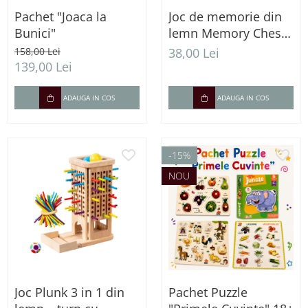
Pachet "Joaca la
Joc de memorie din
Bunici"
lemn Memory Chess
- concentrare si
158,00 Lei
38,00 Lei
recunoastere culori
139,00 Lei
ADAUGA IN COS
ADAUGA IN COS
-15%
NOU
Joc Plunk 3 in 1 din
Pachet Puzzle