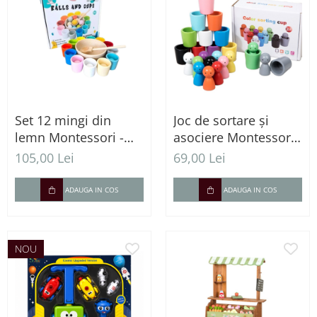
Set 12 mingi din
Joc de sortare și
lemn Montessori -
asociere Montessori -
joc de sortare și
12 culori
105,00 Lei
69,00 Lei
numărare
ADAUGA IN COS
ADAUGA IN COS
NOU