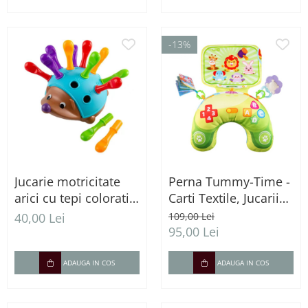
-13%
Jucarie motricitate
Perna Tummy-Time -
arici cu tepi colorati
Carti Textile, Jucarii
Montessori copii 12
Senzoriale si sunete -
40,00 Lei
109,00 Lei
luni+
verde
95,00 Lei
ADAUGA IN COS
ADAUGA IN COS