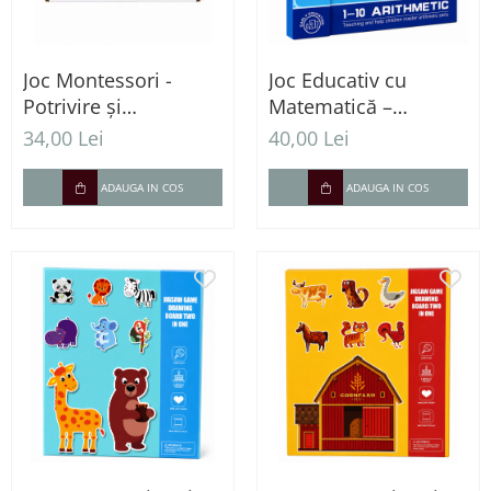
Joc Montessori -
Joc Educativ cu
Potrivire și
Matematică –
construcție cu
Învățăm Adunarea și
34,00 Lei
40,00 Lei
blocuri rotative
Scăderea prin Joacă
ADAUGA IN COS
ADAUGA IN COS