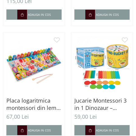
Vehicule, Legume
creativitate și
115,00 Lei
coordonare
ADAUGA IN COS
ADAUGA IN COS
Placa logaritmica
Jucarie Montessori 3
montessori din lemn
in 1 Dinozaur –
6 in 1
sortare culori si
67,00 Lei
59,00 Lei
motricitate fina
ADAUGA IN COS
ADAUGA IN COS