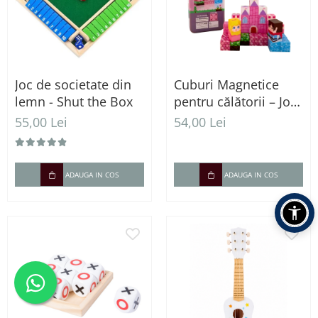
Joc de societate din
Cuburi Magnetice
lemn - Shut the Box
pentru călătorii – Joc
de Construcție STEM,
55,00 Lei
54,00 Lei
3 ani+
ADAUGA IN COS
ADAUGA IN COS