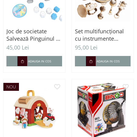
Joc de societate
Set multifuncțional
Salvează Pinguinul –
cu instrumente
Capcana de gheață
muzicale de percuție
45,00 Lei
95,00 Lei
pentru bebeluși - 10
Piese
ADAUGA IN COS
ADAUGA IN COS
NOU