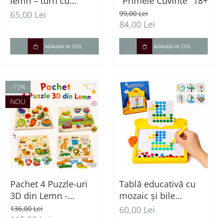
lemn – turn cu
"Primele Cuvinte" 18+
betisoare si bile
65,00 Lei
99,00 Lei
colorate
84,00 Lei
ADAUGA IN COS
ADAUGA IN COS
-15%
NOU
Pachet 4 Puzzle-uri
Tablă educativă cu
3D din Lemn -
mozaic și bile
Animale, Insecte,
magnetice – Joc de
136,00 Lei
60,00 Lei