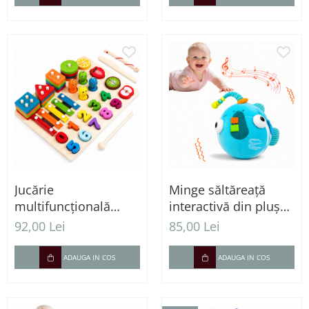
Jucărie
Minge săltăreață
multifuncțională
interactivă din pluș
Montessori 5 în 1 din
pentru bebeluși cu
92,00 Lei
85,00 Lei
lemn – xilofon, joc de
vibrații - 0+ luni
pescuit, sortator,
ADAUGA IN COS
ADAUGA IN COS
cifre și joc de rol