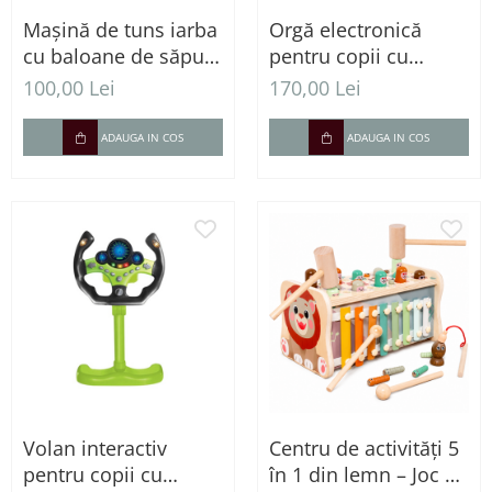
Mașină de tuns iarba
Orgă electronică
cu baloane de săpun
pentru copii cu
pentru copii
microfon și scăunel -
100,00 Lei
170,00 Lei
37 clape și ritmuri
muzicale
ADAUGA IN COS
ADAUGA IN COS
Volan interactiv
Centru de activități 5
pentru copii cu
în 1 din lemn – Joc de