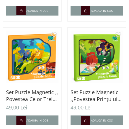
45 Piese Magnetice
ADAUGA IN COS
ADAUGA IN COS
Set Puzzle Magnetic ,,
Set Puzzle Magnetic
Povestea Celor Trei
,,Povestea Prințului
Purceluși " – 60 Piese
Broscoi" – 60 Piese
49,00 Lei
49,00 Lei
ADAUGA IN COS
ADAUGA IN COS