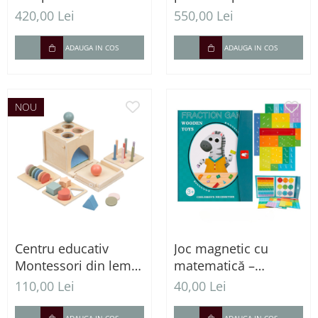
interactiv pentru
accesorii – Set
420,00 Lei
550,00 Lei
copii cu casă de
complet pentru
marcat și accesorii
jocuri de rol
ADAUGA IN COS
ADAUGA IN COS
NOU
Centru educativ
Joc magnetic cu
Montessori din lemn
matematică –
4 în 1 pentru
Fracțiile și părțile
110,00 Lei
40,00 Lei
învățarea culorilor și
întregului
formelor