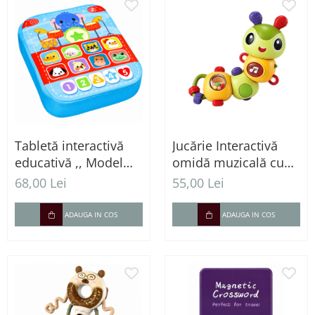
Tabletă interactivă
Jucărie Interactivă
educativă ,, Model
omidă muzicală cu
elefant "
lumini și zornăitoare
68,00 Lei
55,00 Lei
pentru bebeluși
ADAUGA IN COS
ADAUGA IN COS