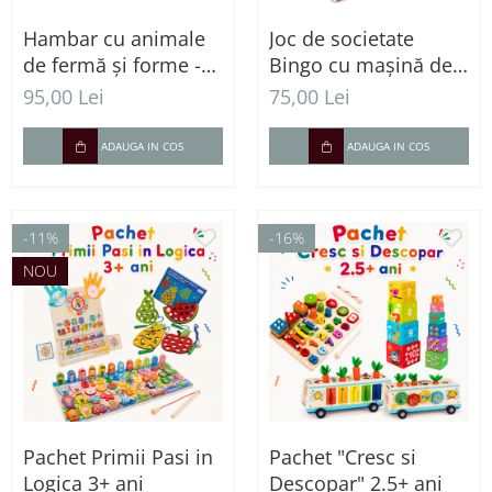
Hambar cu animale
Joc de societate
de fermă și forme -
Bingo cu mașină de
Joc de sortare din
extragere – 90 bile,
95,00 Lei
75,00 Lei
lemn 18 luni +
72 cartonașe și
jetoane
ADAUGA IN COS
ADAUGA IN COS
-11%
-16%
NOU
Pachet Primii Pasi in
Pachet "Cresc si
Logica 3+ ani
Descopar" 2.5+ ani