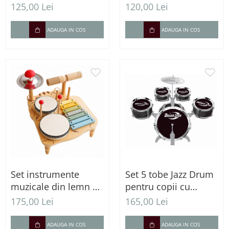
simulare de condus,
pescuit magnetic,
125,00 Lei
120,00 Lei
muzică, lumini și
xilofon și activități
efecte sonore
educative
ADAUGA IN COS
ADAUGA IN COS
Set instrumente
Set 5 tobe Jazz Drum
muzicale din lemn –
pentru copii cu
Tobă, xilofon,
scaun, cinel și bețe
175,00 Lei
165,00 Lei
tamburină și
accesorii
ADAUGA IN COS
ADAUGA IN COS