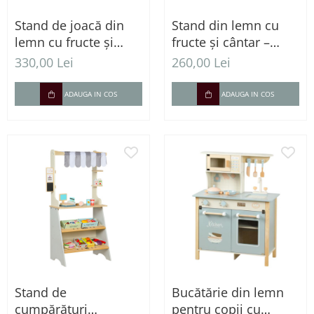
Stand de joacă din
Stand din lemn cu
lemn cu fructe și
fructe și cântar –
legume – Piața
Piață educativă
330,00 Lei
260,00 Lei
copiilor cu accesorii
pentru jocuri de rol
ADAUGA IN COS
ADAUGA IN COS
Stand de
Bucătărie din lemn
cumpărături
pentru copii cu