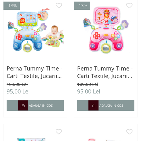
-13%
-13%
Perna Tummy-Time -
Perna Tummy-Time -
Carti Textile, Jucarii
Carti Textile, Jucarii
Senzoriale si sunete -
Senzoriale si sunete -
109,00 Lei
109,00 Lei
albastru
roz
95,00 Lei
95,00 Lei
ADAUGA IN COS
ADAUGA IN COS