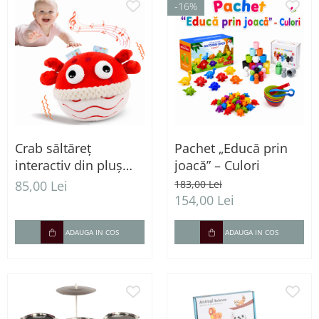
-16%
Crab săltăreț
Pachet „Educă prin
interactiv din pluș
joacă” – Culori
pentru bebeluși cu
85,00 Lei
183,00 Lei
vibrații - 0+ luni
154,00 Lei
ADAUGA IN COS
ADAUGA IN COS