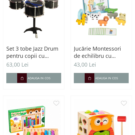
Set 3 tobe Jazz Drum
Jucărie Montessori
pentru copii cu
de echilibru cu
scaun, cinel și bețe
animale din lemn
63,00 Lei
43,00 Lei
pentru coordonare și
logică
ADAUGA IN COS
ADAUGA IN COS