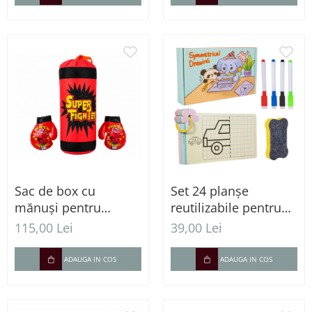
Sac de box cu
Set 24 planșe
mănuși pentru
reutilizabile pentru
antrenament și joacă
desen simetric în
115,00 Lei
39,00 Lei
activă - 50 cm
oglindă, cu 3 carioci
lavabile și burete de
ADAUGA IN COS
ADAUGA IN COS
șters