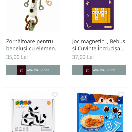
Zornăitoare pentru
Joc magnetic ,, Rebus
bebeluși cu element
și Cuvinte Încrucișate
pentru calmarea
" în cutie metalică
35,00 Lei
37,00 Lei
gingiilor - Model
pentru călătorii
Ursuleț
ADAUGA IN COS
ADAUGA IN COS