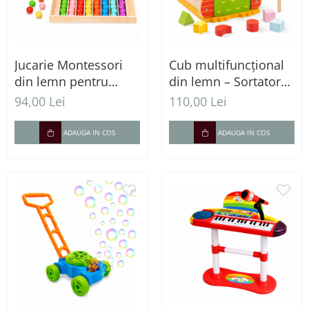
Jucarie Montessori
Cub multifuncțional
din lemn pentru
din lemn – Sortator
sortarea bilelor
forme, joc cu
94,00 Lei
110,00 Lei
colorate
ciocănel și bile
ADAUGA IN COS
ADAUGA IN COS