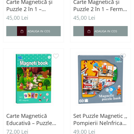
Carte Magnetică și
Carte Magnetică și
Puzzle 2 în 1 –
Puzzle 2 în 1 – Ferma
Animale Sălbatice
Animalelor
45,00 Lei
45,00 Lei
ADAUGA IN COS
ADAUGA IN COS
Carte Magnetică
Set Puzzle Magnetic ,,
Educativă – Puzzle
Pompierii Neînfricați
Lumea Animalelor cu
" – 60 Piese
72,00 Lei
49,00 Lei