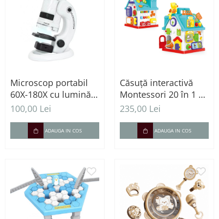
Microscop portabil
Căsuță interactivă
60X-180X cu lumină
Montessori 20 în 1 –
LED și adaptor
Centru educativ cu
100,00 Lei
235,00 Lei
pentru telefon
lumini, muzică și
activități senzoriale
ADAUGA IN COS
ADAUGA IN COS