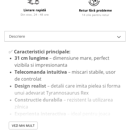
Trenulete & Seturi Feroviare
Invatare prin Joaca
Livrare rapidă
Retur fără probleme
Din stoc, 24 - 48 ore
14 zile pentru retur
Jucarii pentru Dezvoltare
Descriere
✅
Caracteristici principale:
31 cm lungime
– dimensiune mare, perfect
vizibila si impresionanta
Telecomanda intuitiva
– miscari stabile, usor
de controlat
Design realist
– detalii care imita pielea si forma
unui adevarat Tyrannosaurus Rex
Constructie durabila
– rezistent la utilizarea
zilnica
Experienta interactiva
– ideal pentru joaca
activa si scenarii preistorice
VEZI MAI MULT