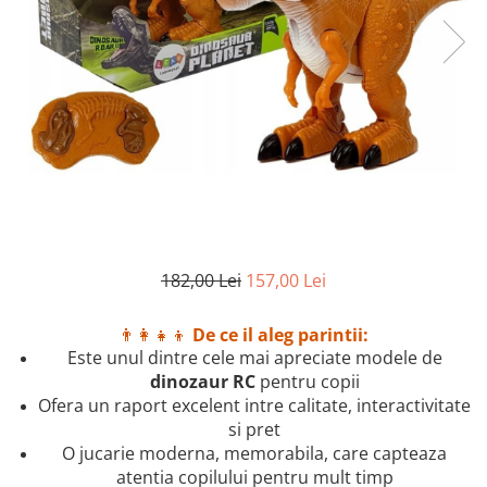
2–3 ani
3–4 ani
4–6 ani
6–8 ani
Jucarii sub 59 lei
Carti & Activitati pentru Copii
Busy Book & Carti Interactive
Carti de Colorat & Activitati
Creative
182,00 Lei
157,00 Lei
Carti cu Apa & Reutilizabile
👨‍👩‍👧‍👦
De ce il aleg parintii:
Camera Copilului
Este unul dintre cele mai apreciate modele de
Balansoare & Covorase de Joaca
dinozaur RC
pentru copii
Carusele & Jucarii pentru Patut
Ofera un raport excelent intre calitate, interactivitate
si pret
Corturi & Spatii de Joaca
O jucarie moderna, memorabila, care capteaza
Depozitare & Organizare Jucarii
atentia copilului pentru mult timp