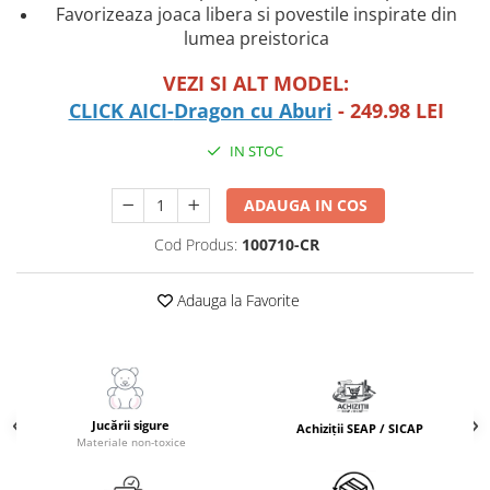
Favorizeaza joaca libera si povestile inspirate din
Masinute Electrice
lumea preistorica
Role si Skateboard
Trotinete & Triciclete pentru Copii
VEZI SI ALT MODEL:
Joaca de Vara & Apa
CLICK AICI-
Dragon cu Aburi
- 249.98 LEI
Piscina & Joaca cu Apa
IN STOC
Colaci & Saltele Gonflabile
Jucarii pentru Plaja
ADAUGA IN COS
Joaca in Aer Liber
Cod Produs:
100710-CR
Toate Jucariile pentru Copii
Jucarii Educative & Invatare
Adauga la Favorite
Jucarii Interactive & Sensoriale
Jucarii pentru Bebe (0–2 ani)
Jocuri de Constructie & Asamblare
Jucării sigure
Puzzle & Jocuri de Logica
Achiziții SEAP / SICAP
Materiale non-toxice
Jucarii din Lemn Natural