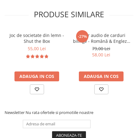
Imbunatateste coordonarea mana-ochi si
motricitatea fina
PRODUSE SIMILARE
Ajuta la recunoasterea si denumirea formelor si
culorilor
Incurajeaza sortarea, clasificarea si asocierea
Joc de societate din lemn -
Cititor audio de carduri
-27%
vizuala
Shut the Box
bilingv - Română & Engleză
Albastru (224 carduri / 448
Ofera o baza solida pentru concepte
55,00 Lei
79,00 Lei
cuvinte)
58,00 Lei
matematice timpurii
🎯
Ideal pentru:
ADAUGA IN COS
ADAUGA IN COS
Activitati educative acasa sau la gradinita
Parinti care doresc sa imbine joaca si invatarea
Cadou util pentru dezvoltarea cognitiva timpurie
Newsletter
Nu rata ofertele si promotiile noastre