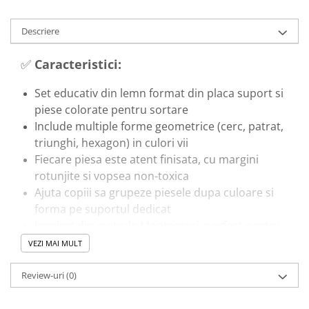
Trenulete & Seturi Feroviare
Invatare prin Joaca
Descriere
Jucarii pentru Dezvoltare
✅
Caracteristici:
Set educativ din lemn format din placa suport si
piese colorate pentru sortare
Include multiple forme geometrice (cerc, patrat,
triunghi, hexagon) in culori vii
Fiecare piesa este atent finisata, cu margini
rotunjite si vopsea non-toxica
Ajuta copiii sa grupeze piesele dupa culoare si
forma pe suportul dedicat
Inspirat din metoda Montessori, perfect pentru
invatare activa
VEZI MAI MULT
🎓
Beneficii educationale:
Review-uri
(0)
Stimuleaza logica, atentia si gandirea analitica