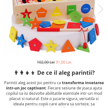
2–3 ani
3–4 ani
4–6 ani
6–8 ani
Jucarii sub 59 lei
Carti & Activitati pentru Copii
Busy Book & Carti Interactive
Carti de Colorat & Activitati
Creative
102,00 Lei
91,00 Lei
Carti cu Apa & Reutilizabile
👨‍👩‍👧‍👦 De ce il aleg parintii?
Camera Copilului
Balansoare & Covorase de Joaca
Parintii aleg acest joc pentru ca
transforma invatarea
intr-un joc captivant
. Fiecare sesiune de joaca ajuta
Carusele & Jucarii pentru Patut
copilul sa isi dezvolte abilitatile esentiale intr-un mod
Corturi & Spatii de Joaca
placut si natural. Este o jucarie sigura, versatila si
ideala pentru copiii care adora sa sorteze, sa
Depozitare & Organizare Jucarii