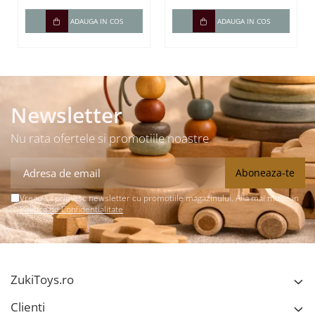
cuvinte)
ADAUGA IN COS
ADAUGA IN COS
Newsletter
Nu rata ofertele si promotiile noastre
Vreau sa primesc newsletter cu promotiile magazinului. Afla mai multe in
Politica de Confidentialitate
ZukiToys.ro
Clienti