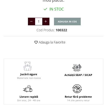
mod placut.
IN STOC
ADAUGA IN COS
Cod Produs:
100322
Adauga la Favorite
Jucării sigure
Achiziții SEAP / SICAP
Materiale non-toxice
Livrare rapidă
Retur fără probleme
Din stoc, 24 - 48 ore
14 zile pentru retur