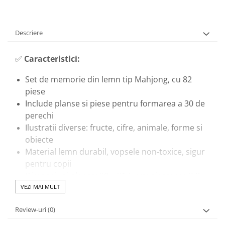
Descriere
✅
Caracteristici:
Set de memorie din lemn tip Mahjong, cu 82
piese
Include planse si piese pentru formarea a 30 de
perechi
Ilustratii diverse: fructe, cifre, animale, forme si
obiecte
Material lemn durabil, vopsele non-toxice, sigur
pentru copii
Dimensiuni planse: 30 × 21,5 cm; piese: cca 3,8 ×
3,1 cm
VEZI MAI MULT
🎓
Beneficii educationale:
Review-uri
(0)