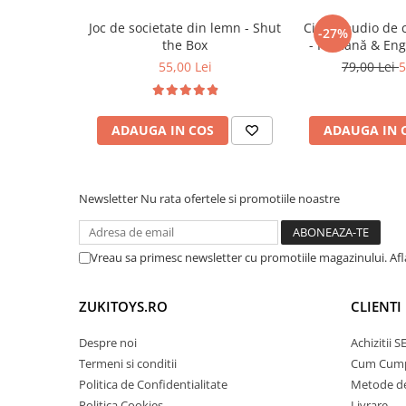
Activitati educative acasa sau in gradinita
Trenulete & Seturi Feroviare
Cadou creativ si educativ pentru aniversari
Joc de societate din lemn - Shut
Cititor audio de 
Invatare prin Joaca
-27%
the Box
- Română & Eng
Jucarii pentru Dezvoltare
(224 carduri / 
55,00 Lei
79,00 Lei
5
ADAUGA IN COS
ADAUGA IN 
Newsletter
Nu rata ofertele si promotiile noastre
Vreau sa primesc newsletter cu promotiile magazinului. Af
ZUKITOYS.RO
CLIENTI
Despre noi
Achizitii 
Termeni si conditii
Cum Cum
Politica de Confidentialitate
Metode de
Politica Cookies
Livrare