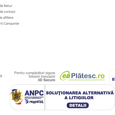
de Retur
de contact
 afiliere
nt Campanie
by