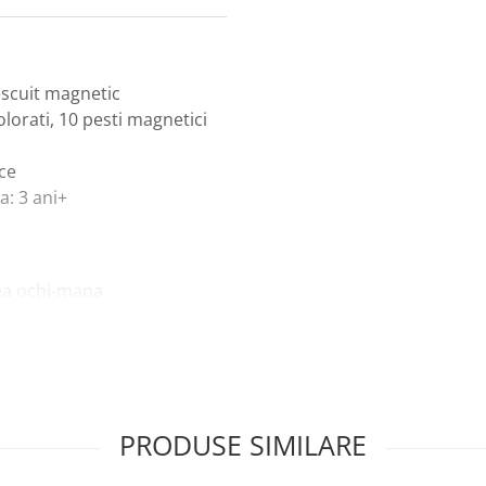
pescuit magnetic
olorati, 10 pesti magnetici
ice
: 3 ani+
rea ochi-mana
ctivitati de design
n jocuri interactive
lacuta
PRODUSE SIMILARE