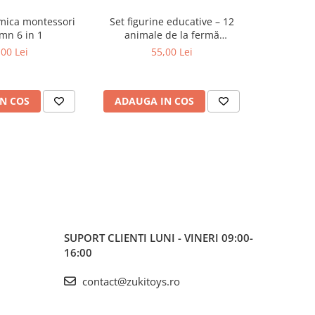
tmica montessori
Set figurine educative – 12
Cuburi 
mn 6 in 1
animale de la fermă
călătorii 
multicolore
S
,00 Lei
55,00 Lei
N COS
ADAUGA IN COS
ADAUG
SUPORT CLIENTI
LUNI - VINERI 09:00-
16:00
contact@zukitoys.ro