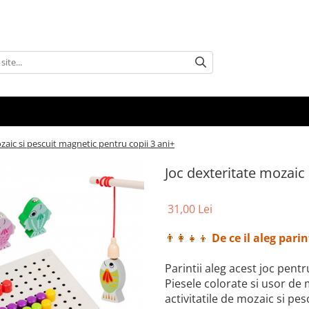
zaic si pescuit magnetic pentru copii 3 ani+
Joc dexteritate mozaic 
31,00 Lei
👨‍👩‍👧‍👦
De ce il aleg parin
Parintii aleg acest joc pentr
Piesele colorate si usor de 
activitatile de mozaic si pes