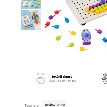
2–3 ani
3–4 ani
4–6 ani
6–8 ani
Jucarii sub 59 lei
Carti & Activitati pentru Copii
Busy Book & Carti Interactive
Carti de Colorat & Activitati
Creative
Distribuie
Carti cu Apa & Reutilizabile
pe
Camera Copilului
Facebook
Jucării sigure
Balansoare & Covorase de Joaca
Materiale non-toxice
Carusele & Jucarii pentru Patut
Corturi & Spatii de Joaca
Depozitare & Organizare Jucarii
Review-uri
(0)
Descriere