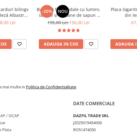
 sau sarbatori
carduri bilingv
Bicicletă fără pedale cu lumini,
Placa logari
-20%
NOU
leză Albastru
sunete si baloane de sapun -
din le
448 cuvinte)
roz
8,00 Lei
195,00 Lei
156,00 Lei
67
COS
ADAUGA IN COS
ADAUGA I
la mai multe in
Politica de Confidentialitate
DATE COMERCIALE
SEAP / SICAP
DAZFIL TRADE SRL
par
J2025019454006
 Plata
RO51474050