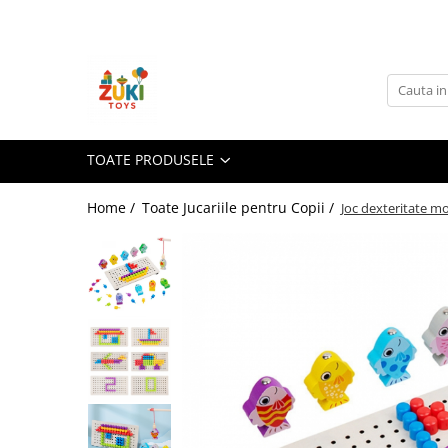
Toate Produsele
Jucarii pentru calatorii
Pachete ZukiToys
Recomandari Zuki
TOATE PRODUSELE
Cadouri pentru Copii
Home /
Toate Jucariile pentru Copii /
Joc dexteritate mo
Cadouri Aniversare
Cadouri de Sarbatori
Cadouri dupa Buget
Cadouri sub 59 lei
Cadouri sub 99 lei
Cadouri sub 149 lei
Jucarii pe Varsta Copilului
0–12 luni
1–2 ani