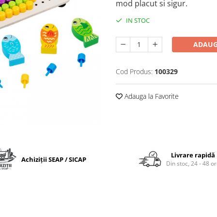
mod placut si sigur.
IN STOC
ADAUG
Cod Produs:
100329
Adauga la Favorite
Livrare rapidă
Achiziții SEAP / SICAP
Din stoc, 24 - 48 o