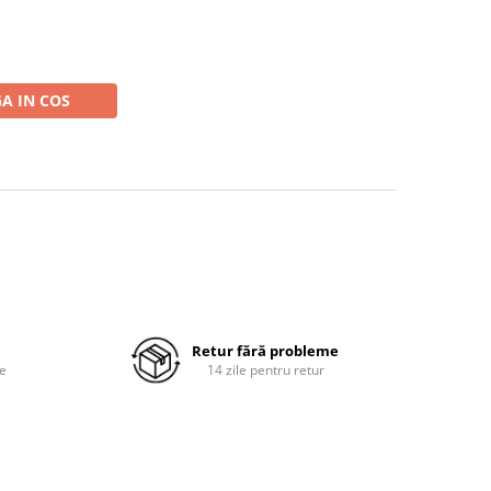
A IN COS
Retur fără probleme
re
14 zile pentru retur